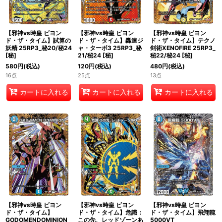
【邪神vs時皇 ビヨン
【邪神vs時皇 ビヨン
【邪神vs時皇 ビヨン
ド・ザ・タイム】試算の
ド・ザ・タイム】轟速ジ
ド・ザ・タイム】テクノ
妖精 25RP3_秘20/秘24
ャ・ターボ3 25RP3_秘
剣術XENOFIRE 25RP3_
[
秘
]
21/秘24
[
秘
]
秘22/秘24
[
秘
]
580
円
(税込)
120
円
(税込)
480
円
(税込)
16点
25点
13点
カートに入れる
カートに入れる
カートに入れる
【邪神vs時皇 ビヨン
【邪神vs時皇 ビヨン
【邪神vs時皇 ビヨン
ド・ザ・タイム】
ド・ザ・タイム】危識：
ド・ザ・タイム】飛翔龍
GODOMENDOMINION
この先、レッドゾーンあ
5000VT