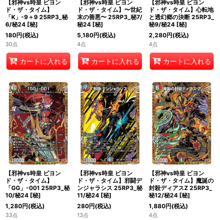
【邪神vs時皇 ビヨン
【邪神vs時皇 ビヨン
【邪神vs時皇 ビヨン
ド・ザ・タイム】
ド・ザ・タイム】〜世紀
ド・ザ・タイム】心転地
「K」-9＋9 25RP3_秘
末の善悪〜 25RP3_秘7/
と透幻郷の決断 25RP3_
6/秘24
[
秘
]
秘24
[
秘
]
秘9/秘24
[
秘
]
180
円
(税込)
5,180
円
(税込)
2,280
円
(税込)
30点
4点
4点
カートに入れる
カートに入れる
カートに入れる
【邪神vs時皇 ビヨン
【邪神vs時皇 ビヨン
【邪神vs時皇 ビヨン
ド・ザ・タイム】
ド・ザ・タイム】邪闘デ
ド・ザ・タイム】魔誕の
「GG」-001 25RP3_秘
ンジャラシス 25RP3_秘
封殺ディアスZ 25RP3_
10/秘24
[
秘
]
11/秘24
[
秘
]
秘12/秘24
[
秘
]
1,280
円
(税込)
280
円
(税込)
1,880
円
(税込)
33点
13点
4点