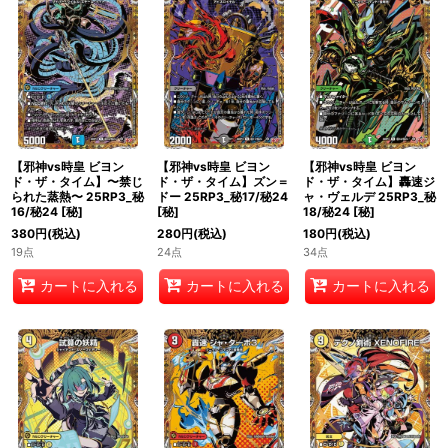
【邪神vs時皇 ビヨン
【邪神vs時皇 ビヨン
【邪神vs時皇 ビヨン
ド・ザ・タイム】〜禁じ
ド・ザ・タイム】ズン＝
ド・ザ・タイム】轟速ジ
られた蒸熱〜 25RP3_秘
ドー 25RP3_秘17/秘24
ャ・ヴェルデ 25RP3_秘
16/秘24
[
秘
]
[
秘
]
18/秘24
[
秘
]
380
円
(税込)
280
円
(税込)
180
円
(税込)
19点
24点
34点
カートに入れる
カートに入れる
カートに入れる