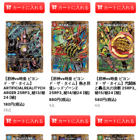
カートに入れる
カートに入れる
カートに入れる
【邪神vs時皇 ビヨン
【邪神vs時皇 ビヨン
【邪神vs時皇 ビヨン
ド・ザ・タイム】
ド・ザ・タイム】熱き邪
ド・ザ・タイム】弐闘路
ARTIFICIALREALITYCH
道レッドゾーンZ
と轟点火の決断 25RP3_
ARGER 25RP3_秘13/秘
25RP3_秘14/秘24
[
秘
]
秘15/秘24
[
秘
]
24
[
秘
]
880
円
(税込)
580
円
(税込)
180
円
(税込)
4点
4点
28点
カートに入れる
カートに入れる
カートに入れる