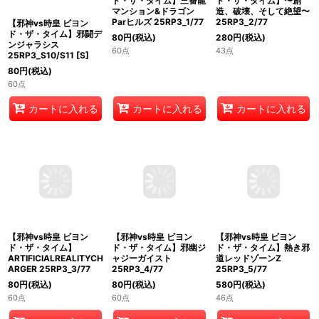
【邪神vs時皇 ビヨン
【邪神vs時皇 ビヨン
【邪神vs時皇 ビヨン
ド・ザ・タイム】三番龍
ド・ザ・タイム】邪闘デ
ド・ザ・タイム】〜創
マンション&ドラゴン
ンジャラシス
造、破壊、そして絶望〜
Parヒルズ 25RP3_1/77
25RP3_S10/S11
[
S
]
25RP3_2/77
80
円
(税込)
80
円
(税込)
280
円
(税込)
60点
60点
43点
カートに入れる
カートに入れる
カートに入れる
【邪神vs時皇 ビヨン
【邪神vs時皇 ビヨン
【邪神vs時皇 ビヨン
ド・ザ・タイム】
ド・ザ・タイム】邪幽ジ
ド・ザ・タイム】熱き邪
ARTIFICIALREALITYCH
ャジーガイスト
道レッドゾーンZ
ARGER 25RP3_3/77
25RP3_4/77
25RP3_5/77
80
円
(税込)
80
円
(税込)
580
円
(税込)