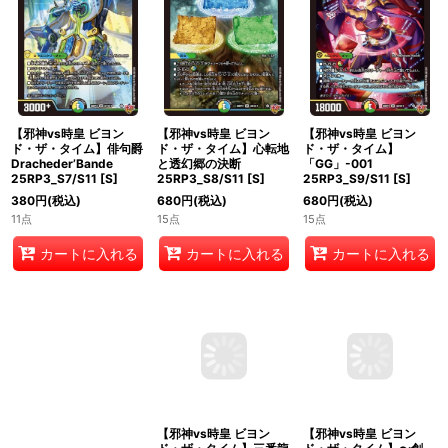
【邪神vs時皇 ビヨン
【邪神vs時皇 ビヨン
【邪神vs時皇 ビヨン
ド・ザ・タイム】俳句爵
ド・ザ・タイム】心転地
ド・ザ・タイム】
Dracheder’Bande
と透幻郷の決断
「GG」-001
25RP3_S7/S11
[
S
]
25RP3_S8/S11
[
S
]
25RP3_S9/S11
[
S
]
380
円
(税込)
680
円
(税込)
680
円
(税込)
11点
15点
15点
カートに入れる
カートに入れる
カートに入れる