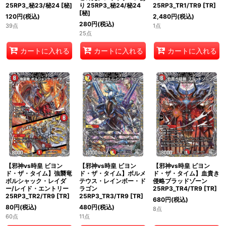
25RP3_秘23/秘24
[
秘
]
り 25RP3_秘24/秘24
25RP3_TR1/TR9
[
TR
]
[
秘
]
120
円
(税込)
2,480
円
(税込)
280
円
(税込)
39点
1点
25点
カートに入れる
カートに入れる
カートに入れる
【邪神vs時皇 ビヨン
【邪神vs時皇 ビヨン
【邪神vs時皇 ビヨン
ド・ザ・タイム】強襲竜
ド・ザ・タイム】ボルメ
ド・ザ・タイム】血貴き
ボルシャック・レイダ
テウス・レインボー・ド
侵略ブラッドゾーン
ー/レイド・エントリー
ラゴン
25RP3_TR4/TR9
[
TR
]
25RP3_TR2/TR9
[
TR
]
25RP3_TR3/TR9
[
TR
]
680
円
(税込)
80
円
(税込)
480
円
(税込)
8点
60点
11点