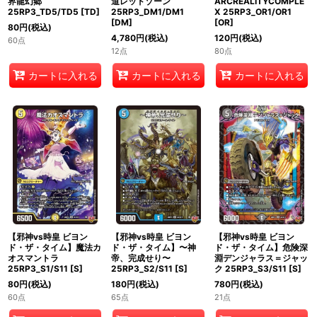
界龍幻郷
道レッドゾーン
ARCREALITYCOMPLE
25RP3_TD5/TD5
[
TD
]
25RP3_DM1/DM1
X 25RP3_OR1/OR1
[
DM
]
[
OR
]
80
円
(税込)
4,780
円
(税込)
120
円
(税込)
60点
12点
80点
カートに入れる
カートに入れる
カートに入れる
【邪神vs時皇 ビヨン
【邪神vs時皇 ビヨン
【邪神vs時皇 ビヨン
ド・ザ・タイム】魔法カ
ド・ザ・タイム】〜神
ド・ザ・タイム】危険深
オスマントラ
帝、完成せり〜
淵デンジャラス＝ジャッ
25RP3_S1/S11
[
S
]
25RP3_S2/S11
[
S
]
ク 25RP3_S3/S11
[
S
]
80
円
(税込)
180
円
(税込)
780
円
(税込)
60点
65点
21点