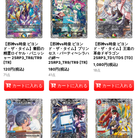
【邪神vs時皇 ビヨン
【邪神vs時皇 ビヨン
【邪神vs時皇 ビヨン
ド・ザ・タイム】審罰の
ド・ザ・タイム】プリン
ド・ザ・タイム】王道の
精霊ロイヤル・パニッシ
セス・パーティ〜シラハ
革命ドギラゴン
ャー 25RP3_TR8/TR9
の絆〜
25RP3_TD1/TD5
[
TD
]
[
TR
]
25RP3_TR9/TR9
[
TR
]
1,080
円
(税込)
120
円
(税込)
180
円
(税込)
18点
71点
41点
カートに入れる
カートに入れる
カートに入れる