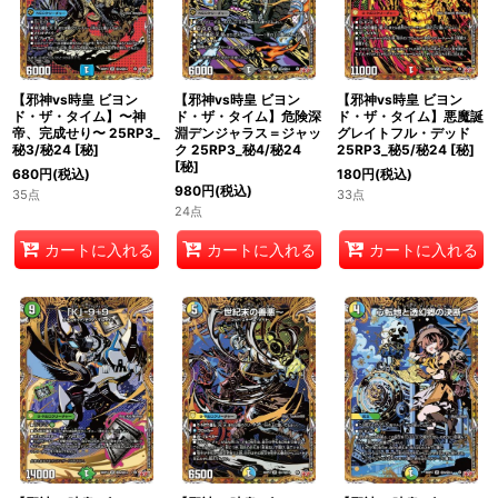
【邪神vs時皇 ビヨン
【邪神vs時皇 ビヨン
【邪神vs時皇 ビヨン
ド・ザ・タイム】〜神
ド・ザ・タイム】危険深
ド・ザ・タイム】悪魔誕
帝、完成せり〜 25RP3_
淵デンジャラス＝ジャッ
グレイトフル・デッド
秘3/秘24
[
秘
]
ク 25RP3_秘4/秘24
25RP3_秘5/秘24
[
秘
]
[
秘
]
680
円
(税込)
180
円
(税込)
980
円
(税込)
35点
33点
24点
カートに入れる
カートに入れる
カートに入れる