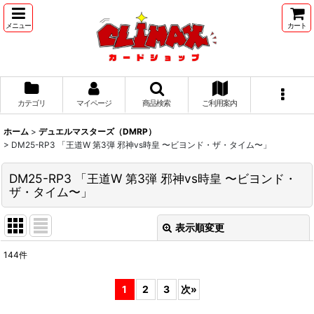
メニュー
カート
カテゴリ
マイページ
商品検索
ご利用案内
ホーム
>
デュエルマスターズ（DMRP）
>
DM25-RP3 「王道W 第3弾 邪神vs時皇 〜ビヨンド・ザ・タイム〜」
DM25-RP3 「王道W 第3弾 邪神vs時皇 〜ビヨンド・
ザ・タイム〜」
表示順変更
閉じる
144
件
表示数
:
1
2
3
次
»
並び順
: