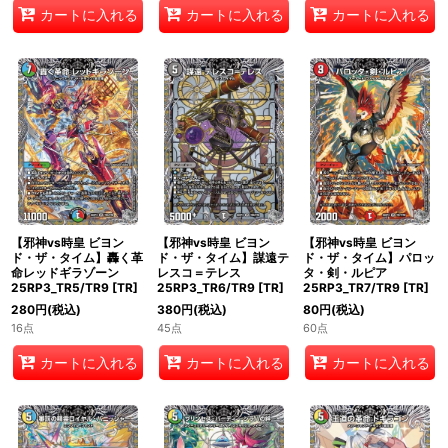
カートに入れる
カートに入れる
カートに入れる
【邪神vs時皇 ビヨン
【邪神vs時皇 ビヨン
【邪神vs時皇 ビヨン
ド・ザ・タイム】轟く革
ド・ザ・タイム】謀遠テ
ド・ザ・タイム】パロッ
命レッドギラゾーン
レスコ＝テレス
タ・剣・ルピア
25RP3_TR5/TR9
[
TR
]
25RP3_TR6/TR9
[
TR
]
25RP3_TR7/TR9
[
TR
]
280
円
(税込)
380
円
(税込)
80
円
(税込)
16点
45点
60点
カートに入れる
カートに入れる
カートに入れる