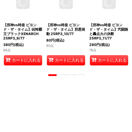
【邪神vs時皇 ビヨン
【邪神vs時皇 ビヨン
【邪神vs時皇 ビヨン
ド・ザ・タイム】凶怖覇
ド・ザ・タイム】邪悪発
ド・ザ・タイム】弐闘路
王ブラックXENARCH
動 25RP3_10/77
と轟点火の決断
25RP3_9/77
25RP3_11/77
80
円
(税込)
380
円
(税込)
280
円
(税込)
60点
66点
76点
カートに入れる
カートに入れる
カートに入れる
1
2
3
次
»
ホーム