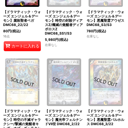
【ドラマティック・ウォ
【ドラマティック・ウォ
【ドラマティック・ウォ
ーズ エンジェル＆デー
ーズ エンジェル＆デー
ーズ エンジェル＆デー
モン】腐敗聖者ベガ
モン】時空の封殺ディア
モン】悪魔聖霊アウゼス
DMC68_22/22
スZ/殲滅の覚醒者ディア
DMC68_S3/S3
ボロスZ
80
円
(税込)
780
円
(税込)
DMC68_SS1/S3
16点
在庫なし
5,980
円
(税込)
在庫なし
カートに入れる
【ドラマティック・ウォ
【ドラマティック・ウォ
【ドラマティック・ウォ
ーズ エンジェル＆デー
ーズ エンジェル＆デー
ーズ エンジェル＆デー
モン】時空の不滅ギャラ
モン】魔光帝フェルナン
モン】悪魔聖霊バルホル
クシー/撃滅の覚醒者キ
ドVII世 DMC68_2/22
ス DMC68_3/22