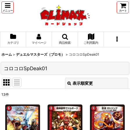
メニュー
カート
カテゴリ
マイページ
商品検索
ご利用案内
ホーム
>
デュエルマスターズ（プロモ）
>
コロコロSpDeak01
コロコロSpDeak01
表示順変更
閉じる
13
件
表示数
:
並び順
: