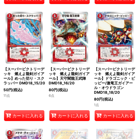
【スーパービクトリーデ
【スーパービクトリーデ
【スーパービクトリーデ
ッキ 燃えよ龍剣ガイア
ッキ 燃えよ龍剣ガイア
ッキ 燃えよ龍剣ガイア
ール】めった切り・スク
ール】天守閣龍王武陣
ール】ドラゴニック・ピ
ラッパー DMD18_15/20
DMD18_16/20
ッピー/激竜王ガイアー
ル・オウドラゴン
50
円
(税込)
80
円
(税込)
DMD18_18/20
11点
6点
80
円
(税込)
1点
カートに入れる
カートに入れる
カートに入れる