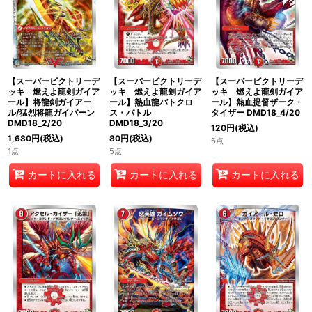
絞り込む
【スーパービクトリーデ
【スーパービクトリーデ
【スーパービクトリーデ
ッキ 燃えよ龍剣ガイア
ッキ 燃えよ龍剣ガイア
ッキ 燃えよ龍剣ガイア
ール】将龍剣ガイアー
ール】熱血龍バトクロ
ール】熱血提督ザーク・
ル/猛烈将龍ガイバーン
ス・バトル
タイザー DMD18_4/20
DMD18_2/20
DMD18_3/20
120
円
(税込)
1,680
円
(税込)
80
円
(税込)
6点
1点
5点
カートに入れる
カートに入れる
カートに入れる