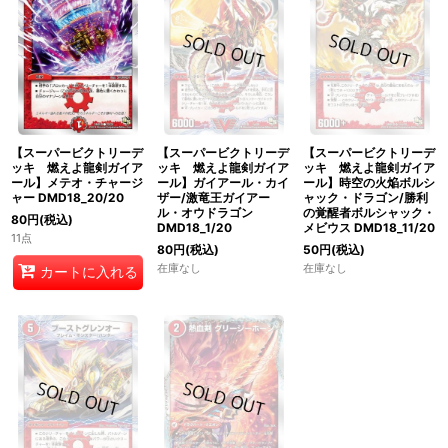
【スーパービクトリーデ
【スーパービクトリーデ
【スーパービクトリーデ
ッキ 燃えよ龍剣ガイア
ッキ 燃えよ龍剣ガイア
ッキ 燃えよ龍剣ガイア
ール】メテオ・チャージ
ール】ガイアール・カイ
ール】時空の火焔ボルシ
ャー DMD18_20/20
ザー/激竜王ガイアー
ャック・ドラゴン/勝利
ル・オウドラゴン
の覚醒者ボルシャック・
80
円
(税込)
DMD18_1/20
メビウス DMD18_11/20
11点
80
円
(税込)
50
円
(税込)
在庫なし
在庫なし
カートに入れる