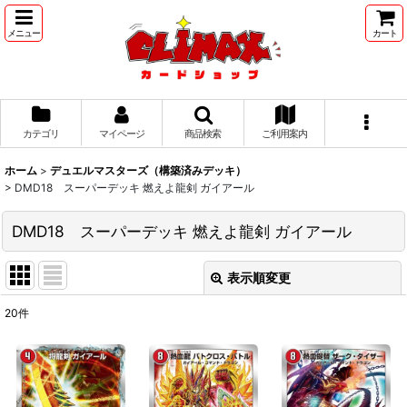
メニュー
カート
カテゴリ
マイページ
商品検索
ご利用案内
ホーム
>
デュエルマスターズ（構築済みデッキ）
>
DMD18 スーパーデッキ 燃えよ龍剣 ガイアール
DMD18 スーパーデッキ 燃えよ龍剣 ガイアール
表示順変更
閉じる
20
件
表示数
:
並び順
: