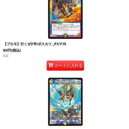
【プロモ】行くぜ2号!ボスカツ _P1/Y15
80
円
(税込)
5点
カートに入れる