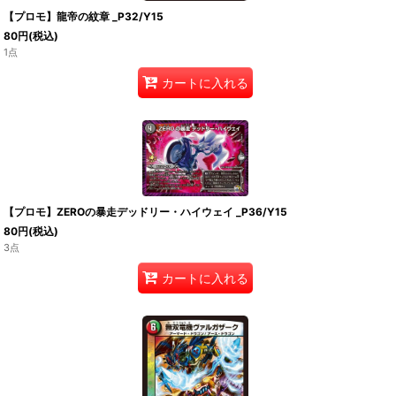
【プロモ】龍帝の紋章 _P32/Y15
80
円
(税込)
1点
カートに入れる
【プロモ】ZEROの暴走デッドリー・ハイウェイ _P36/Y15
80
円
(税込)
3点
カートに入れる