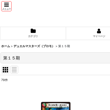
メニュー
カテゴリ
マイページ
ホーム
>
デュエルマスターズ（プロモ）
>
第１５期
第１５期
79
件
表示数
:
並び順
: