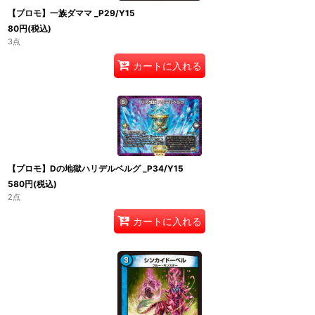
【プロモ】一族ダママ _P29/Y15
80
円
(税込)
3点
カートに入れる
【プロモ】Dの地獄ハリデルベルグ _P34/Y15
580
円
(税込)
2点
カートに入れる