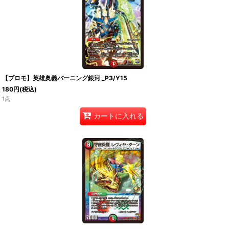
【プロモ】英雄奥義バーニング銀河 _P3/Y15
180
円
(税込)
1点
カートに入れる