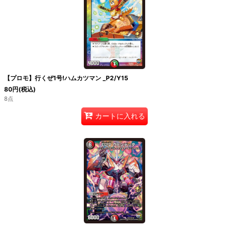
絞り込む
【プロモ】行くぜ1号!ハムカツマン _P2/Y15
80
円
(税込)
8点
カートに入れる