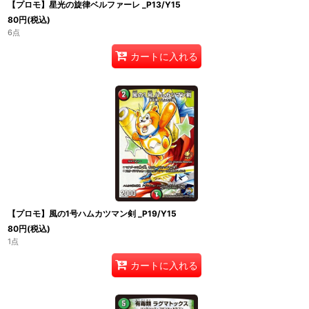
【プロモ】星光の旋律ベルファーレ _P13/Y15
80
円
(税込)
6点
カートに入れる
【プロモ】風の1号ハムカツマン剣 _P19/Y15
80
円
(税込)
1点
カートに入れる