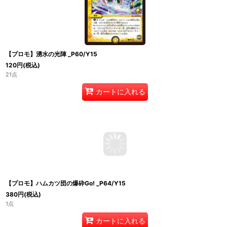
【プロモ】湧水の光陣 _P60/Y15
120
円
(税込)
21点
カートに入れる
【プロモ】ハムカツ団の爆砕Go! _P64/Y15
380
円
(税込)