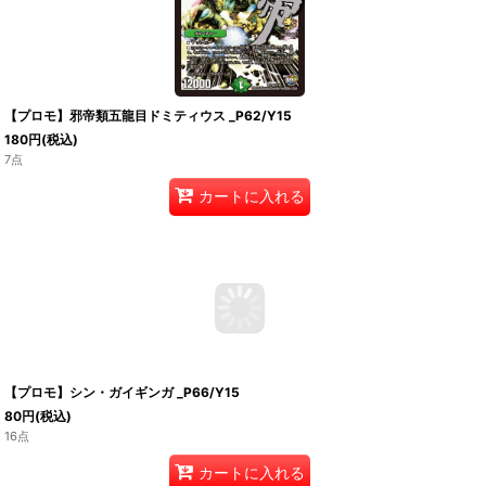
【プロモ】邪帝類五龍目ドミティウス _P62/Y15
180
円
(税込)
7点
カートに入れる
【プロモ】シン・ガイギンガ _P66/Y15
80
円
(税込)