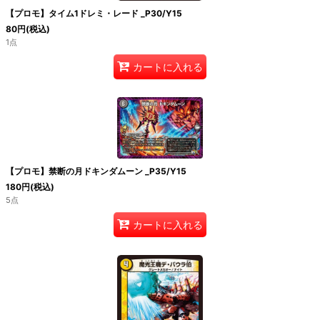
【プロモ】タイム1ドレミ・レード _P30/Y15
80
円
(税込)
1点
カートに入れる
【プロモ】禁断の月ドキンダムーン _P35/Y15
180
円
(税込)
5点
カートに入れる