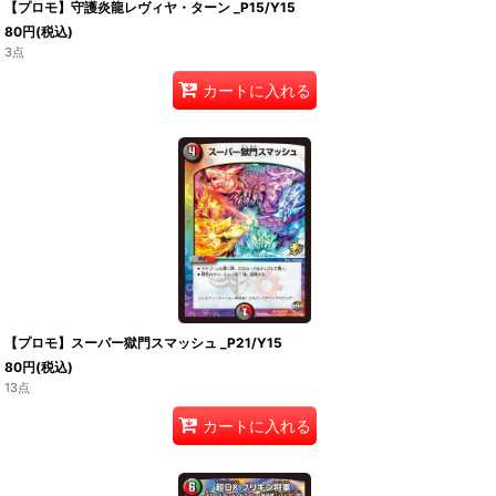
【プロモ】守護炎龍レヴィヤ・ターン _P15/Y15
80
円
(税込)
3点
カートに入れる
【プロモ】スーパー獄門スマッシュ _P21/Y15
80
円
(税込)
13点
カートに入れる