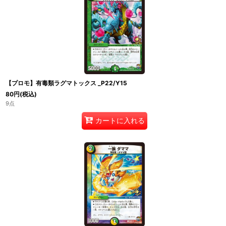
【プロモ】有毒類ラグマトックス _P22/Y15
80
円
(税込)
9点
カートに入れる