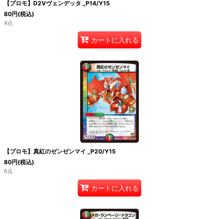
【プロモ】D2Vヴェンデッタ _P14/Y15
80
円
(税込)
4点
カートに入れる
【プロモ】真紅のゼンゼンマイ _P20/Y15
80
円
(税込)
6点
カートに入れる