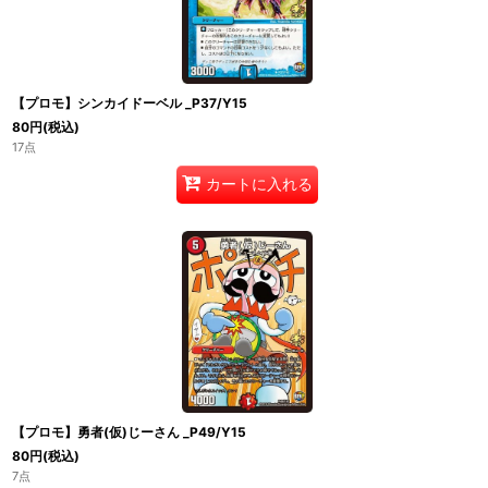
【プロモ】シンカイドーベル _P37/Y15
80
円
(税込)
17点
カートに入れる
【プロモ】勇者(仮)じーさん _P49/Y15
80
円
(税込)
7点