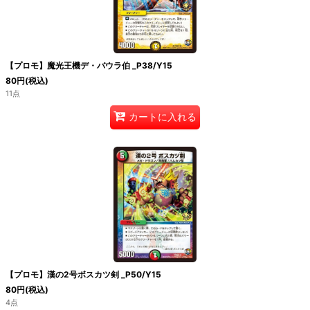
【プロモ】魔光王機デ・バウラ伯 _P38/Y15
80
円
(税込)
11点
カートに入れる
【プロモ】漢の2号ボスカツ剣 _P50/Y15
80
円
(税込)
4点