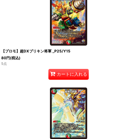
【プロモ】超DXブリキン将軍 _P25/Y15
80
円
(税込)
5点
カートに入れる