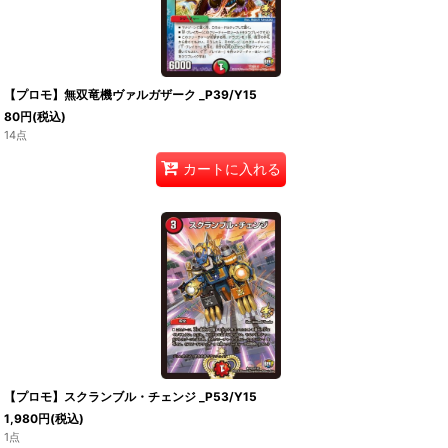
【プロモ】無双竜機ヴァルガザーク _P39/Y15
80
円
(税込)
14点
カートに入れる
【プロモ】スクランブル・チェンジ _P53/Y15
1,980
円
(税込)
1点