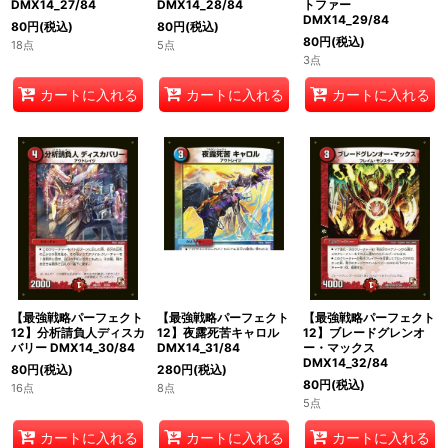
DMX14_27/84
DMX14_28/84
トファー
DMX14_29/84
80
円
(税込)
80
円
(税込)
80
円
(税込)
18点
5点
3点
カートに入れる
カートに入れる
カートに入れる
【最強戦略パーフェクト
【最強戦略パーフェクト
【最強戦略パーフェクト
12】分析請負人ディスカ
12】夜露死苦キャロル
12】ブレードグレンオ
バリー DMX14_30/84
DMX14_31/84
ー・マックス
DMX14_32/84
80
円
(税込)
280
円
(税込)
80
円
(税込)
16点
8点
5点
カートに入れる
カートに入れる
カートに入れる