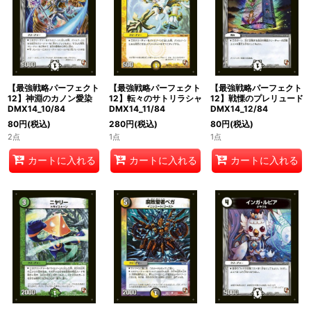
【最強戦略パーフェクト
【最強戦略パーフェクト
【最強戦略パーフェクト
12】神淵のカノン愛染
12】転々のサトリラシャ
12】戦慄のプレリュード
DMX14_10/84
DMX14_11/84
DMX14_12/84
80
円
(税込)
280
円
(税込)
80
円
(税込)
2点
1点
1点
カートに入れる
カートに入れる
カートに入れる