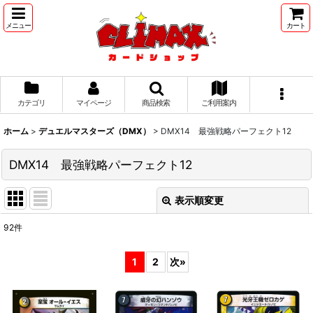
メニュー
カート
カテゴリ
マイページ
商品検索
ご利用案内
ホーム
>
デュエルマスターズ（DMX）
>
DMX14 最強戦略パーフェクト12
DMX14 最強戦略パーフェクト12
表示順変更
閉じる
92
件
表示数
:
1
2
次
»
並び順
: