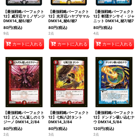
【最強戦略パーフェクト
【最強戦略パーフェクト
【最強戦略パーフェクト
12】威牙忍ヤミノザンジ
12】光牙忍ハヤブサマル
12】斬隠テンサイ・ジャ
DMX14_秘5/秘7
DMX14_秘6/秘7
ニット DMX14_秘7/秘7
80
円
(税込)
80
円
(税込)
80
円
(税込)
9点
2点
4点
カートに入れる
カートに入れる
カートに入れる
【最強戦略パーフェクト
【最強戦略パーフェクト
【最強戦略パーフェクト
12】どんでん返しのミラ
12】七転八討タント
12】ドンドン吸い込むナ
ジーノ DMX14_2/84
DMX14_3/84
ウ DMX14_5/84
80
円
(税込)
80
円
(税込)
120
円
(税込)
2点
3点
2点