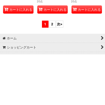
DMX14_58/84
DMX14_59/84
180
円
(税込)
80
円
(税込)
80
円
(税込)
9点
20点
20点
カートに入れる
カートに入れる
カートに入れる
1
2
次
»
ホーム
ショッピングカート
マイページ
お気に入り
最近チェックしたアイテム
特定商取引法表示
ご利用案内