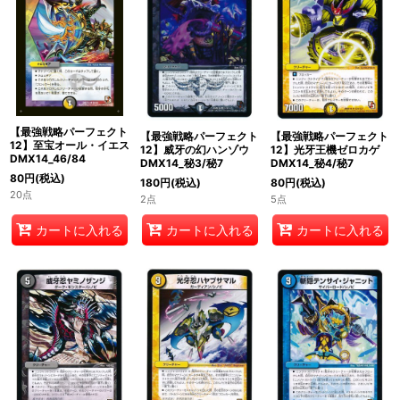
絞り込む
【最強戦略パーフェクト
【最強戦略パーフェクト
【最強戦略パーフェクト
12】至宝オール・イエス
12】威牙の幻ハンゾウ
12】光牙王機ゼロカゲ
DMX14_46/84
DMX14_秘3/秘7
DMX14_秘4/秘7
80
円
(税込)
180
円
(税込)
80
円
(税込)
20点
2点
5点
カートに入れる
カートに入れる
カートに入れる