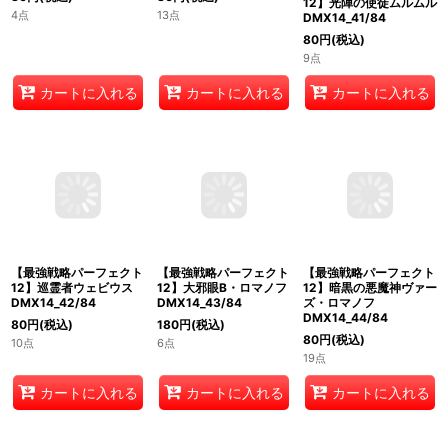
12】ヘブンズ・ゲート
12】光陣の使徒ムルムル
13点
DMX14_39/84
DMX14_41/84
80
円
(税込)
80
円
(税込)
4点
9点
カートに入れる
カートに入れる
カートに入れる
【最強戦略パーフェクト
【最強戦略パーフェクト
【最強戦略パーフェクト
12】巡霊者ウェビウス
12】大邪眼B・ロマノフ
12】暗黒の悪魔神ヴァー
DMX14_42/84
DMX14_43/84
ズ・ロマノフ
DMX14_44/84
80
円
(税込)
180
円
(税込)
80
円
(税込)
10点
6点
19点
カートに入れる
カートに入れる
カートに入れる