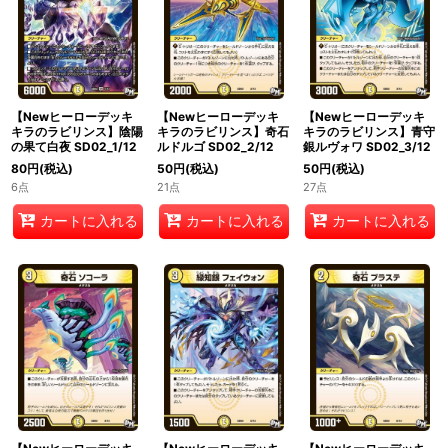
絞り込む
【Newヒーローデッキ
【Newヒーローデッキ
【Newヒーローデッキ
キラのラビリンス】陰陽
キラのラビリンス】奇石
キラのラビリンス】青守
の果て白夜 SD02_1/12
ルドルゴ SD02_2/12
銀ルヴォワ SD02_3/12
80
円
(税込)
50
円
(税込)
50
円
(税込)
6点
21点
27点
カートに入れる
カートに入れる
カートに入れる