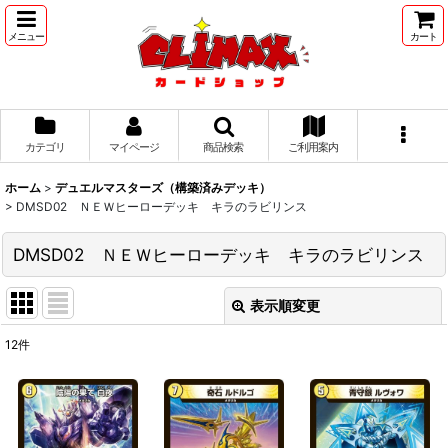
メニュー
カート
カテゴリ
マイページ
商品検索
ご利用案内
ホーム
>
デュエルマスターズ（構築済みデッキ）
>
DMSD02 ＮＥＷヒーローデッキ キラのラビリンス
DMSD02 ＮＥＷヒーローデッキ キラのラビリンス
表示順変更
閉じる
12
件
表示数
:
並び順
: