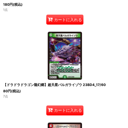
180
円
(税込)
1点
カートに入れる
【ドラドラドラゴン龍幻郷】超天星バルガライゾウ 23BD4_17/60
80
円
(税込)
7点
カートに入れる