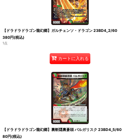
絞り込む
【ドラドラドラゴン龍幻郷】ガルチェンソ・ドラゴン 23BD4_2/60
380
円
(税込)
1点
カートに入れる
【ドラドラドラゴン龍幻郷】裏斬隠裏蒼頭 バルガリスク 23BD4_5/60
80
円
(税込)