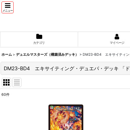
メニュー
カテゴリ
マイページ
ホーム
>
デュエルマスターズ（構築済みデッキ）
>
DM23-BD4 エキサイテ
DM23-BD4 エキサイティング・デュエパ・デッキ 
60
件
表示数
:
並び順
: