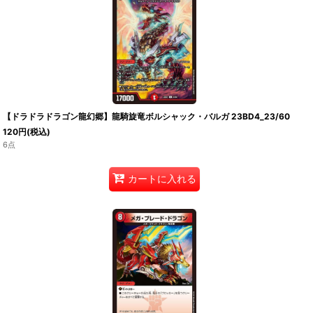
【ドラドラドラゴン龍幻郷】龍騎旋竜ボルシャック・バルガ 23BD4_23/60
120
円
(税込)
6点
カートに入れる