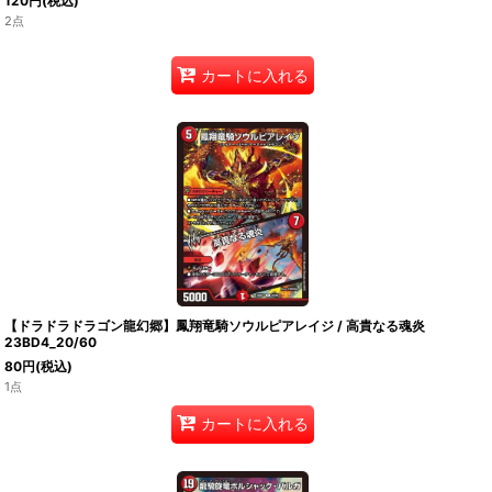
120
円
(税込)
2点
カートに入れる
【ドラドラドラゴン龍幻郷】鳳翔竜騎ソウルピアレイジ / 高貴なる魂炎
23BD4_20/60
80
円
(税込)
1点
カートに入れる