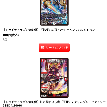
【ドラドラドラゴン龍幻郷】「戦慄」の頂 べートーベン 23BD4_11/60
180
円
(税込)
9点
カートに入れる
【ドラドラドラゴン龍幻郷】紅に染まりし者「王牙」 / クリムゾン・ビクトリー
23BD4_14/60