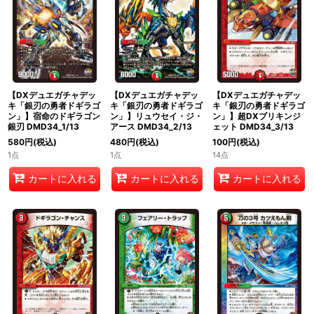
絞り込む
【DXデュエガチャデッ
【DXデュエガチャデッ
【DXデュエガチャデッ
キ「銀刃の勇者ドギラゴ
キ「銀刃の勇者ドギラゴ
キ「銀刃の勇者ドギラゴ
ン」】宿命のドギラゴン
ン」】リュウセイ・ジ・
ン」】超DXブリキンジ
銀刃 DMD34_1/13
アース DMD34_2/13
ェット DMD34_3/13
580
円
(税込)
480
円
(税込)
100
円
(税込)
1点
1点
14点
カートに入れる
カートに入れる
カートに入れる