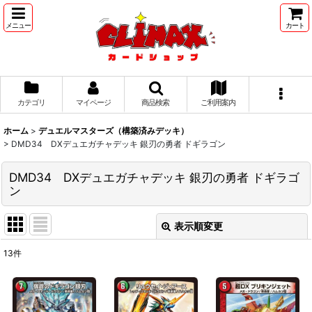
メニュー
カート
カテゴリ
マイページ
商品検索
ご利用案内
ホーム
>
デュエルマスターズ（構築済みデッキ）
>
DMD34 DXデュエガチャデッキ 銀刃の勇者 ドギラゴン
DMD34 DXデュエガチャデッキ 銀刃の勇者 ドギラゴ
ン
表示順変更
閉じる
13
件
表示数
:
並び順
: