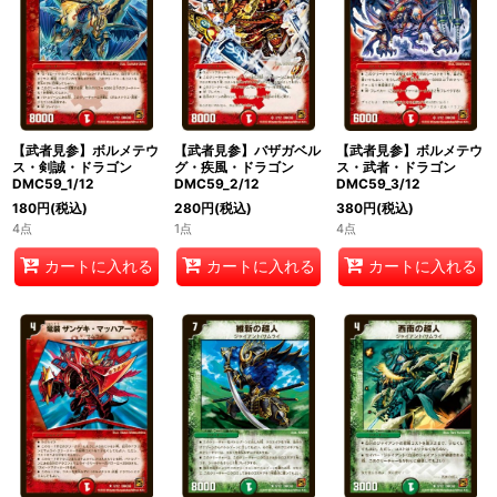
絞り込む
【武者見参】ボルメテウ
【武者見参】バザガベル
【武者見参】ボルメテウ
ス・剣誠・ドラゴン
グ・疾風・ドラゴン
ス・武者・ドラゴン
DMC59_1/12
DMC59_2/12
DMC59_3/12
180
円
(税込)
280
円
(税込)
380
円
(税込)
4点
1点
4点
カートに入れる
カートに入れる
カートに入れる