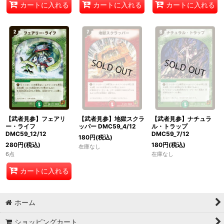
カートに入れる
カートに入れる
カートに入れる
【武者見参】フェアリ
【武者見参】地獄スクラ
【武者見参】ナチュラ
ー・ライフ
ッパー DMC59_4/12
ル・トラップ
DMC59_12/12
DMC59_7/12
180
円
(税込)
280
円
(税込)
180
円
(税込)
在庫なし
6点
在庫なし
カートに入れる
ホーム
ショッピングカート