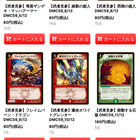
【武者見参】竜装ザンゲ
【武者見参】維新の超人
【武者見参】西南の超人
キ・マッハアーマー
DMC59_6/12
DMC59_8/12
DMC59_5/12
80
円
(税込)
80
円
(税込)
80
円
(税込)
14点
15点
13点
カートに入れる
カートに入れる
カートに入れる
【武者見参】フレイムバ
【武者見参】爆炎ホワイ
【武者見参】鼓動する石
ーン・ドラゴン
トグレンオー
版 DMC59_11/12
DMC59_9/12
DMC59_10/12
180
円
(税込)
80
円
(税込)
80
円
(税込)
5点
7点
7点