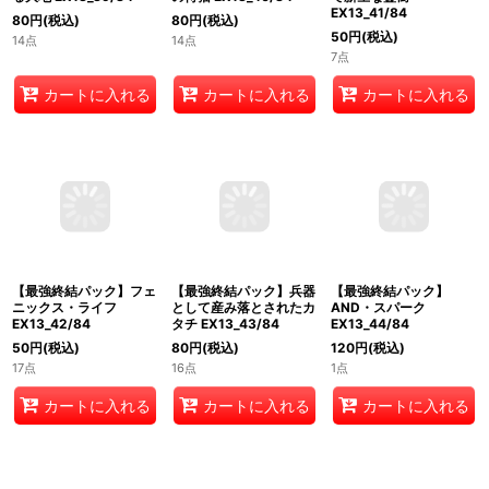
【最強終結パック】父な
【最強終結パック】暴刀
【最強終結パック】神聖
る大地 EX13_39/84
の侍猫 EX13_40/84
で新生な霊樹
EX13_41/84
80
円
(税込)
80
円
(税込)
50
円
(税込)
14点
14点
7点
カートに入れる
カートに入れる
カートに入れる
【最強終結パック】フェ
【最強終結パック】兵器
【最強終結パック】
ニックス・ライフ
として産み落とされたカ
AND・スパーク
EX13_42/84
タチ EX13_43/84
EX13_44/84
50
円
(税込)
80
円
(税込)
120
円
(税込)
17点
16点
1点
カートに入れる
カートに入れる
カートに入れる