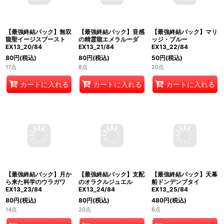
【最強終結パック】無双
【最強終結パック】音感
【最強終結パック】マリ
龍聖イージスブースト
の精霊龍エメラルーダ
ッジ・ブルー
EX13_20/84
EX13_21/84
EX13_22/84
80
円
(税込)
80
円
(税込)
50
円
(税込)
17点
8点
20点
カートに入れる
カートに入れる
カートに入れる
【最強終結パック】月か
【最強終結パック】支配
【最強終結パック】天幕
ら来た科学のウラガワ
のオラクルジュエル
船ドンデンブタイ
EX13_23/84
EX13_24/84
EX13_25/84