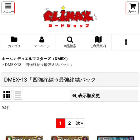
メニュー
カート
カテゴリ
マイページ
商品検索
ご利用案内
ホーム
>
デュエルマスターズ（DMEX）
>
DMEX-13「四強終結→最強終結パック」
DMEX-13「四強終結→最強終結パック」
表示順変更
閉じる
94
件
表示数
:
1
2
次
»
並び順
: