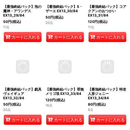
【最強終結パック】泡の
【最強終結パック】S・
【最強終結パック】コア
魔神・アワンデス
ザーエ EX13_30/84
クアンのおつかい
EX13_29/84
EX13_31/84
50
円
(税込)
50
円
(税込)
120
円
(税込)
20点
11点
11点
カートに入れる
カートに入れる
カートに入れる
【最強終結パック】戯具
【最強終結パック】罪無
【最強終結パック】特攻
ヴェイギュア
メリゴ垓 EX13_33/84
人形ジェニー
EX13_32/84
EX13_34/84
120
円
(税込)
50
円
(税込)
80
円
(税込)
16点
20点
8点