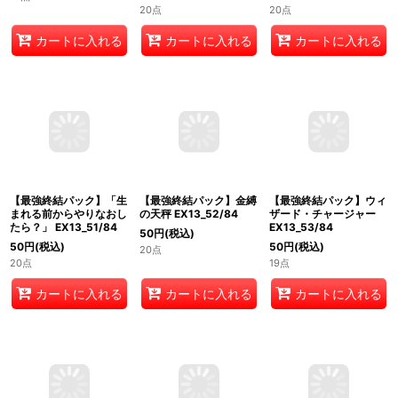
の円卓 EX13_48/84
の鐘ベルリン
者ロッポウツラネ
EX13_49/84
EX13_50/84
80
円
(税込)
50
円
(税込)
50
円
(税込)
15点
20点
20点
カートに入れる
カートに入れる
カートに入れる
【最強終結パック】「生
【最強終結パック】金縛
【最強終結パック】ウィ
まれる前からやりなおし
の天秤 EX13_52/84
ザード・チャージャー
たら？」 EX13_51/84
EX13_53/84
50
円
(税込)
50
円
(税込)
50
円
(税込)
20点
20点
19点
カートに入れる
カートに入れる
カートに入れる