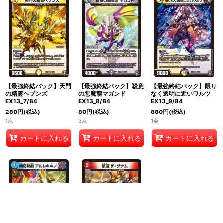
【最強終結パック】天門
【最強終結パック】殺意
【最強終結パック】限り
の精霊ヘブンズ
の悪魔龍マガンド
なく透明に近いワルツ
EX13_7/84
EX13_8/84
EX13_9/84
280
円
(税込)
80
円
(税込)
880
円
(税込)
1点
3点
1点
カートに入れる
カートに入れる
カートに入れる