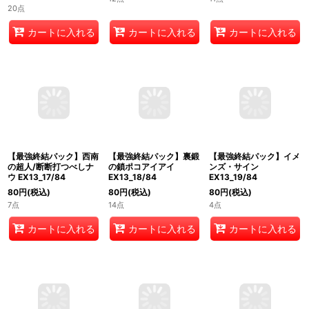
20点
カートに入れる
カートに入れる
カートに入れる
【最強終結パック】西南
の超人/断断打つべしナ
ウ EX13_17/84
【最強終結パック】イメ
【最強終結パック】裏鍛
80
円
(税込)
ンズ・サイン
の鎖ポコアイアイ
7点
EX13_19/84
EX13_18/84
80
円
(税込)
80
円
(税込)
4点
14点
カートに入れる
カートに入れる
カートに入れる