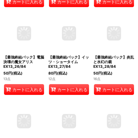
80
円
(税込)
80
円
(税込)
480
円
(税込)
14点
20点
6点
カートに入れる
カートに入れる
カートに入れる
【最強終結パック】電脳
【最強終結パック】イッ
【最強終結パック】炎乱
決壊の魔女アリス
ツ・ショータイム
と水幻の裁
EX13_26/84
EX13_27/84
EX13_28/84
50
円
(税込)
80
円
(税込)
50
円
(税込)
13点
12点
16点
カートに入れる
カートに入れる
カートに入れる