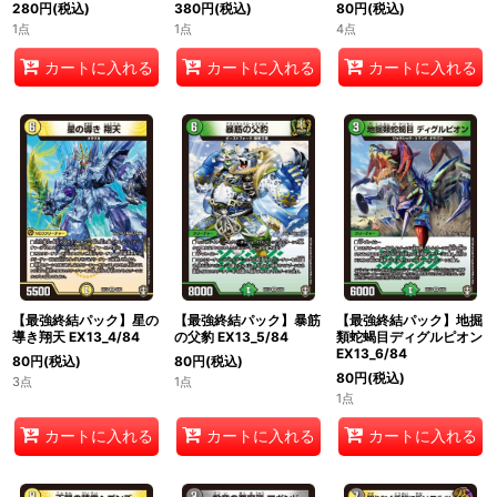
280
円
(税込)
380
円
(税込)
80
円
(税込)
1点
1点
4点
カートに入れる
カートに入れる
カートに入れる
【最強終結パック】星の
【最強終結パック】暴筋
【最強終結パック】地掘
導き翔天 EX13_4/84
の父豹 EX13_5/84
類蛇蝎目ディグルピオン
EX13_6/84
80
円
(税込)
80
円
(税込)
80
円
(税込)
3点
1点
1点
カートに入れる
カートに入れる
カートに入れる