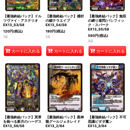
【最強終結パック】ドル
【最強終結パック】捕封
【最強終結パック】無双
ツヴァイ・アステリオ
の鎖テラエイプ
の縛り達閃/パシフィッ
EX13_S3/S8
EX13_S4/S8
ク・スパーク
EX13_S5/S8
120
円
(税込)
180
円
(税込)
580
円
(税込)
1点
1点
3点
カートに入れる
カートに入れる
カートに入れる
【最強終結パック】冥界
【最強終結パック】黒神
【最強終結パック】不可
を統べる新月のハーデス
龍グールジェネレイド
思議ビダダ魔ン
EX13_S6/S8
EX13_2/84
EX13_3/84