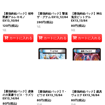
【最強終結パック】傾奇
【最強終結パック】撃速
【最強終結パック】神出
黙劇アルレキヰノ
ザ・グナム EX13_12/84
鬼没ピットデル
EX13_10/84
EX13_13/84
280
円
(税込)
120
円
(税込)
80
円
(税込)
1点
1点
3点
カートに入れる
カートに入れる
カートに入れる
【最強終結パック】虚像
【最強終結パック】T・
【最強終結パック】戯具
の大富豪ラピス・ラズリ
ビウオ EX13_15/84
ヴォエテ EX13_16/84
EX13_14/84
80
円
(税込)
80
円
(税込)
80
円
(税込)
12点
11点