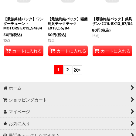
【最強終結パック】ワン
【最強終結パック】猛菌
【最強終結パック】戯具
ダーチューン・
剣兵チックチック
ザンパズル EX13_57/84
MOTORS EX13_54/84
EX13_55/84
80
円
(税込)
50
円
(税込)
50
円
(税込)
16点
15点
15点
カートに入れる
カートに入れる
カートに入れる
1
2
次
»
ホーム
ショッピングカート
マイページ