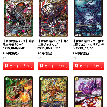
絞り込む
【最強終結パック】勝熱
【最強終結パック】鬼ヶ
【最強終結パック】無量
龍主モモキング
大王ジャオウガ
大龍ツェン・ミリアルデ
EX13_KM1/KM2
EX13_KM2/KM2
ン EX13_S2/S8
180
円
(税込)
80
円
(税込)
580
円
(税込)
4点
6点
1点
カートに入れる
カートに入れる
カートに入れる