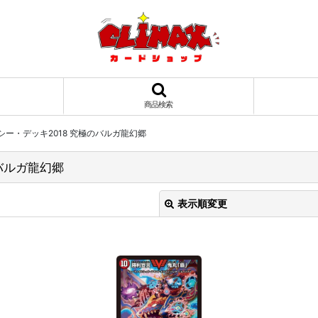
商品検索
シー・デッキ2018 究極のバルガ龍幻郷
バルガ龍幻郷
表示順変更