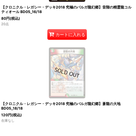
【クロニクル・レガシー・デッキ2018 究極のバルガ龍幻郷】音階の精霊龍コル
ティオール BD05_16/18
80
円
(税込)
20点
カートに入れる
【クロニクル・レガシー・デッキ2018 究極のバルガ龍幻郷】蒼龍の大地
BD05_18/18
120
円
(税込)
在庫なし