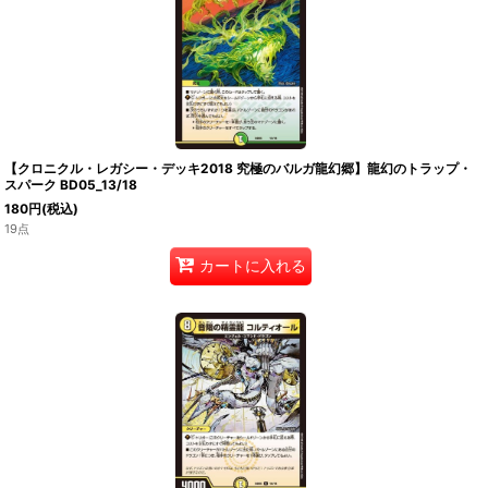
【クロニクル・レガシー・デッキ2018 究極のバルガ龍幻郷】龍幻のトラップ・
スパーク BD05_13/18
180
円
(税込)
19点
カートに入れる