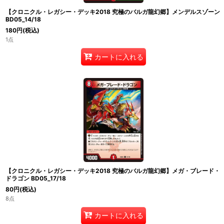
【クロニクル・レガシー・デッキ2018 究極のバルガ龍幻郷】メンデルスゾーン
BD05_14/18
180
円
(税込)
1点
カートに入れる
【クロニクル・レガシー・デッキ2018 究極のバルガ龍幻郷】メガ・ブレード・
ドラゴン BD05_17/18
80
円
(税込)
8点
カートに入れる