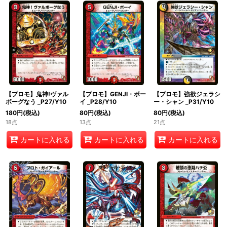
【プロモ】鬼神!ヴァル
【プロモ】GENJI・ボー
【プロモ】強欲ジェラシ
ボーグなう _P27/Y10
イ _P28/Y10
ー・シャン _P31/Y10
180
円
(税込)
80
円
(税込)
80
円
(税込)
18点
13点
21点
カートに入れる
カートに入れる
カートに入れる