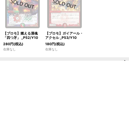
【プロモ】燃える漢魂
【プロモ】ガイアール・
「四つ牙」 _P52/Y10
アクセル _P53/Y10
280
円
(税込)
180
円
(税込)
在庫なし
在庫なし
ホーム
ショッピングカート
マイページ
お気に入り
最近チェックしたアイテム
特定商取引法表示