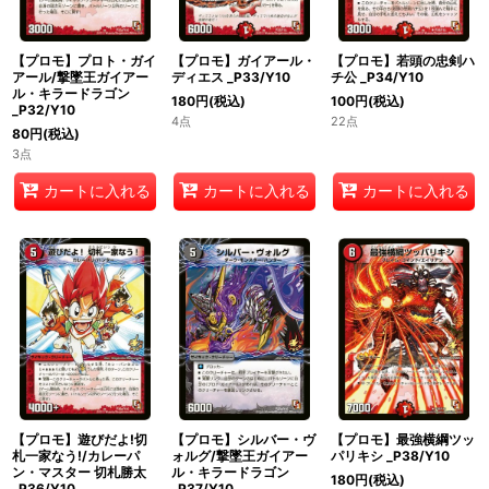
【プロモ】プロト・ガイ
【プロモ】ガイアール・
【プロモ】若頭の忠剣ハ
アール/撃墜王ガイアー
ディエス _P33/Y10
チ公 _P34/Y10
ル・キラードラゴン
180
円
(税込)
100
円
(税込)
_P32/Y10
4点
22点
80
円
(税込)
3点
カートに入れる
カートに入れる
カートに入れる
【プロモ】遊びだよ!切
【プロモ】シルバー・ヴ
【プロモ】最強横綱ツッ
札一家なう!/カレーパ
ォルグ/撃墜王ガイアー
パリキシ _P38/Y10
ン・マスター 切札勝太
ル・キラードラゴン
180
円
(税込)
_P36/Y10
_P37/Y10