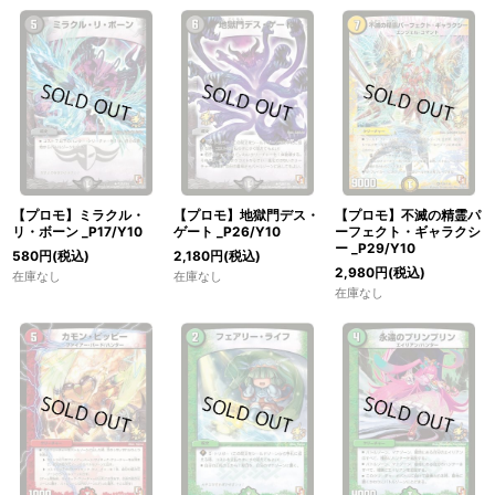
【プロモ】ミラクル・
【プロモ】地獄門デス・
【プロモ】不滅の精霊パ
リ・ボーン _P17/Y10
ゲート _P26/Y10
ーフェクト・ギャラクシ
ー _P29/Y10
580
円
(税込)
2,180
円
(税込)
2,980
円
(税込)
在庫なし
在庫なし
在庫なし