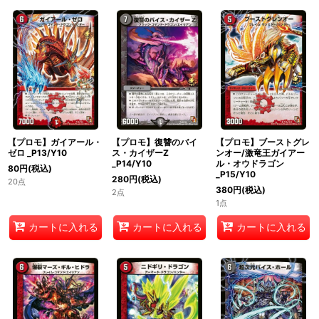
【プロモ】ガイアール・
【プロモ】復讐のバイ
【プロモ】ブーストグレ
ゼロ _P13/Y10
ス・カイザーZ
ンオー/激竜王ガイアー
_P14/Y10
ル・オウドラゴン
80
円
(税込)
_P15/Y10
280
円
(税込)
20点
380
円
(税込)
2点
1点
カートに入れる
カートに入れる
カートに入れる