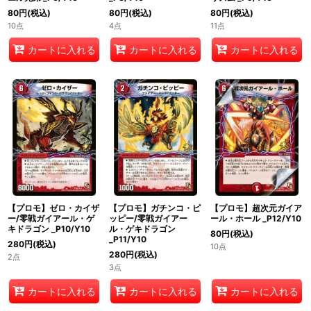
80
円
(税込)
80
円
(税込)
80
円
(税込)
10点
4点
11点
カートに入れる
カートに入れる
カートに入れる
【プロモ】ゼロ・カイザ
【プロモ】ガチンコ・ピ
【プロモ】超次元ガイア
ー/零戦ガイアール・ゲ
ッピー/零戦ガイアー
ール・ホール _P12/Y10
キドラゴン _P10/Y10
ル・ゲキドラゴン
80
円
(税込)
_P11/Y10
280
円
(税込)
10点
280
円
(税込)
2点
3点
カートに入れる
カートに入れる
カートに入れる