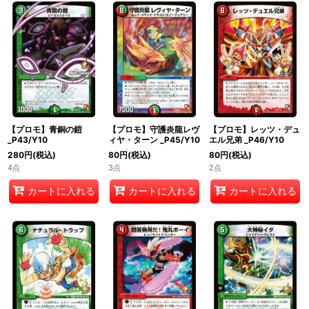
【プロモ】青銅の鎧
【プロモ】守護炎龍レヴ
【プロモ】レッツ・デュ
_P43/Y10
ィヤ・ターン _P45/Y10
エル兄弟 _P46/Y10
280
円
(税込)
80
円
(税込)
80
円
(税込)
4点
3点
2点
カートに入れる
カートに入れる
カートに入れる