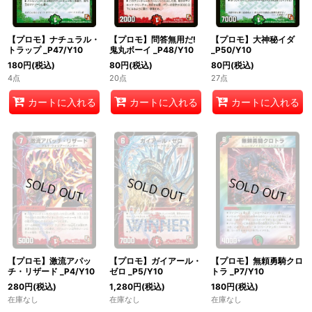
【プロモ】ナチュラル・
【プロモ】問答無用だ!
【プロモ】大神秘イダ
トラップ _P47/Y10
鬼丸ボーイ _P48/Y10
_P50/Y10
180
円
(税込)
80
円
(税込)
80
円
(税込)
4点
20点
27点
カートに入れる
カートに入れる
カートに入れる
【プロモ】激流アパッ
【プロモ】ガイアール・
【プロモ】無頼勇騎クロ
チ・リザード _P4/Y10
ゼロ _P5/Y10
トラ _P7/Y10
280
円
(税込)
1,280
円
(税込)
180
円
(税込)
在庫なし
在庫なし
在庫なし