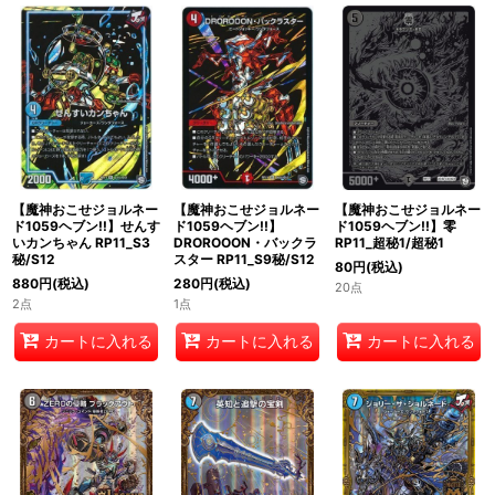
絞り込む
【魔神おこせジョルネー
【魔神おこせジョルネー
【魔神おこせジョルネー
ド1059ヘブン!!】せんす
ド1059ヘブン!!】
ド1059ヘブン!!】零
いカンちゃん RP11_S3
DROROOON・バックラ
RP11_超秘1/超秘1
秘/S12
スター RP11_S9秘/S12
80
円
(税込)
880
円
(税込)
280
円
(税込)
20点
2点
1点
カートに入れる
カートに入れる
カートに入れる