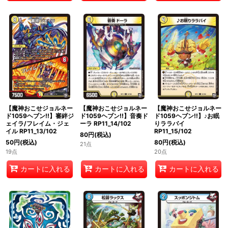
【魔神おこせジョルネー
【魔神おこせジョルネー
【魔神おこせジョルネー
ド1059ヘブン!!】審絆ジ
ド1059ヘブン!!】音奏ド
ド1059ヘブン!!】♪お眠
ェイラ/フレイム・ジェ
ーラ RP11_14/102
りララバイ
イル RP11_13/102
RP11_15/102
80
円
(税込)
50
円
(税込)
80
円
(税込)
21点
19点
20点
カートに入れる
カートに入れる
カートに入れる