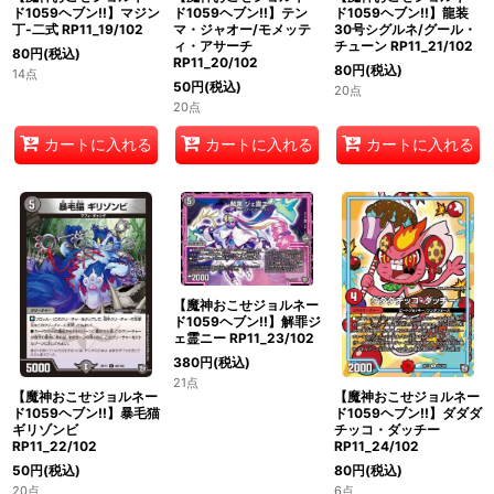
ド1059ヘブン!!】マジン
ド1059ヘブン!!】テン
ド1059ヘブン!!】龍装
丁-二式 RP11_19/102
マ・ジャオー/モメッテ
30号シグルネ/グール・
ィ・アサーチ
チューン RP11_21/102
80
円
(税込)
RP11_20/102
80
円
(税込)
14点
50
円
(税込)
20点
20点
カートに入れる
カートに入れる
カートに入れる
【魔神おこせジョルネー
ド1059ヘブン!!】解罪ジ
ェ霊ニー RP11_23/102
380
円
(税込)
21点
【魔神おこせジョルネー
【魔神おこせジョルネー
ド1059ヘブン!!】暴毛猫
ド1059ヘブン!!】ダダダ
ギリゾンビ
チッコ・ダッチー
RP11_22/102
RP11_24/102
50
円
(税込)
80
円
(税込)
20点
6点