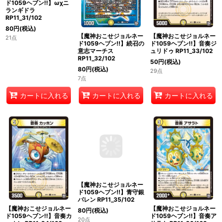
ド1059ヘブン!!】ωχニ
ランギドラ
RP11_31/102
80
円
(税込)
【魔神おこせジョルネー
【魔神おこせジョルネー
21点
ド1059ヘブン!!】続召の
ド1059ヘブン!!】音奏ジ
意志マーチス
ュリドゥ RP11_33/102
RP11_32/102
50
円
(税込)
80
円
(税込)
29点
7点
カートに入れる
カートに入れる
カートに入れる
【魔神おこせジョルネー
【魔神おこせジョルネー
【魔神おこせジョルネー
ド1059ヘブン!!】音奏カ
ド1059ヘブン!!】青守銀
ド1059ヘブン!!】音奏ア