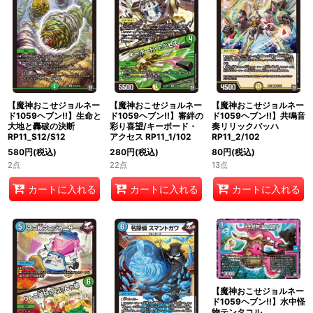
【魔神おこせジョルネー
【魔神おこせジョルネー
【魔神おこせジョルネー
ド1059ヘブン!!】生命と
ド1059ヘブン!!】審絆の
ド1059ヘブン!!】共鳴音
大地と轟破の決断
彩り喜望/キーボード・
奏リリックバッハ
RP11_S12/S12
アクセス RP11_1/102
RP11_2/102
580
円
(税込)
280
円
(税込)
80
円
(税込)
2点
22点
13点
カートに入れる
カートに入れる
カートに入れる
【魔神おこせジョルネー
ド1059ヘブン!!】水中怪
物テンタコル