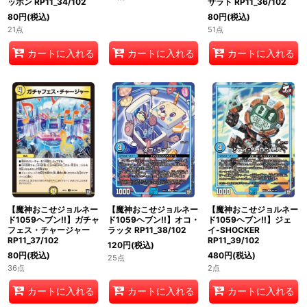
ッホン RP11_34/102
バレン RP11_35/102
サラト RP11_36/102
80
円
(税込)
80
円
(税込)
80
円
(税込)
21点
20点
51点
カートに入れる
カートに入れる
カートに入れる
【魔神おこせジョルネー
【魔神おこせジョルネー
【魔神おこせジョルネー
ド1059ヘブン!!】ガチャ
ド1059ヘブン!!】オコ・
ド1059ヘブン!!】ジェ
フェス・チャージャー
ラッタ RP11_38/102
イ-SHOCKER
RP11_37/102
RP11_39/102
120
円
(税込)
80
円
(税込)
480
円
(税込)
25点
36点
2点
カートに入れる
カートに入れる
カートに入れる