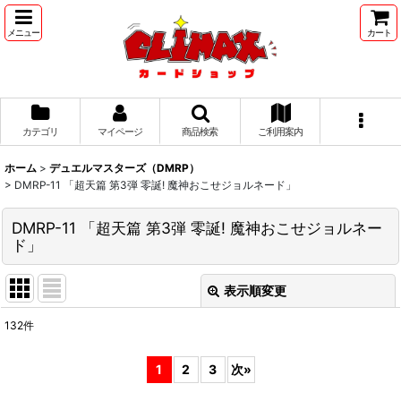
メニュー
カート
カテゴリ
マイページ
商品検索
ご利用案内
ホーム
>
デュエルマスターズ（DMRP）
>
DMRP-11 「超天篇 第3弾 零誕! 魔神おこせジョルネード」
DMRP-11 「超天篇 第3弾 零誕! 魔神おこせジョルネー
ド」
表示順変更
閉じる
132
件
表示数
:
1
2
3
次
»
並び順
: