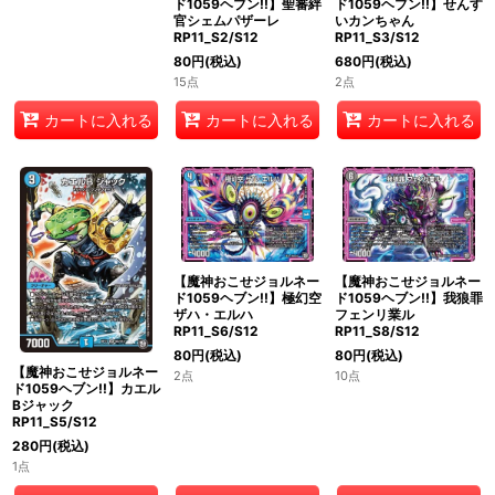
ド1059ヘブン!!】聖審絆
ド1059ヘブン!!】せんす
官シェムパザーレ
いカンちゃん
RP11_S2/S12
RP11_S3/S12
80
円
(税込)
680
円
(税込)
15点
2点
カートに入れる
カートに入れる
カートに入れる
【魔神おこせジョルネー
【魔神おこせジョルネー
ド1059ヘブン!!】極幻空
ド1059ヘブン!!】我狼罪
ザハ・エルハ
フェンリ業ル
RP11_S6/S12
RP11_S8/S12
80
円
(税込)
80
円
(税込)
【魔神おこせジョルネー
2点
10点
ド1059ヘブン!!】カエル
Bジャック
RP11_S5/S12
280
円
(税込)
1点