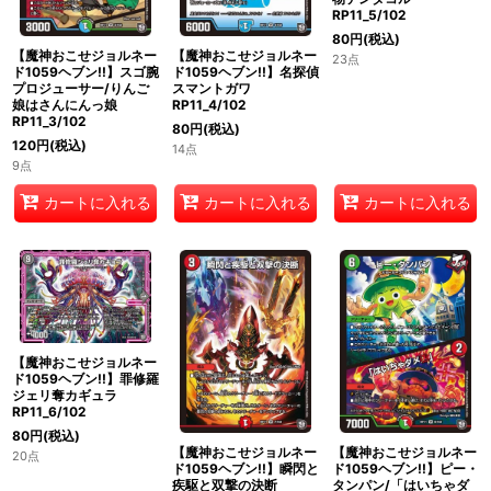
RP11_5/102
80
円
(税込)
【魔神おこせジョルネー
【魔神おこせジョルネー
23点
ド1059ヘブン!!】スゴ腕
ド1059ヘブン!!】名探偵
プロジューサー/りんご
スマントガワ
娘はさんにんっ娘
RP11_4/102
RP11_3/102
80
円
(税込)
120
円
(税込)
14点
9点
カートに入れる
カートに入れる
カートに入れる
【魔神おこせジョルネー
ド1059ヘブン!!】罪修羅
ジェリ奪カギュラ
RP11_6/102
80
円
(税込)
【魔神おこせジョルネー
【魔神おこせジョルネー
20点
ド1059ヘブン!!】瞬閃と
ド1059ヘブン!!】ピー・
疾駆と双撃の決断
タンパン/「はいちゃダ