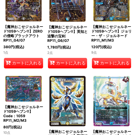
【魔神おこせジョルネー
【魔神おこせジョルネー
【魔神おこせジョルネー
ド1059ヘブン!!】ZERO
ド1059ヘブン!!】ジョリ
ド1059ヘブン!!】英知と
の侵略ブラックアウト
ー・ザ・ジョルネード
追撃の宝剣
RP11_G4/G7
RP11_M1/M3
RP11_G6/G7
380
円
(税込)
120
円
(税込)
1,780
円
(税込)
1点
9点
2点
カートに入れる
カートに入れる
カートに入れる
【魔神おこせジョルネー
ド1059ヘブン!!】
Code：1059
RP11_M2/M3
80
円
(税込)
【魔神おこせジョルネー
【魔神おこせジョルネー
10点