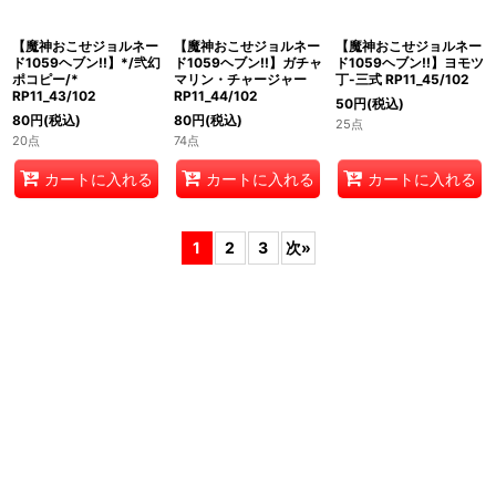
【魔神おこせジョルネー
ド1059ヘブン!!】*/弐幻
ポコピー/*
RP11_43/102
80
円
(税込)
【魔神おこせジョルネー
【魔神おこせジョルネー
20点
ド1059ヘブン!!】ガチャ
ド1059ヘブン!!】ヨモツ
マリン・チャージャー
丁-三式 RP11_45/102
RP11_44/102
50
円
(税込)
80
円
(税込)
25点
74点
カートに入れる
カートに入れる
カートに入れる
1
2
3
次
»
ホーム
ショッピングカート
マイページ