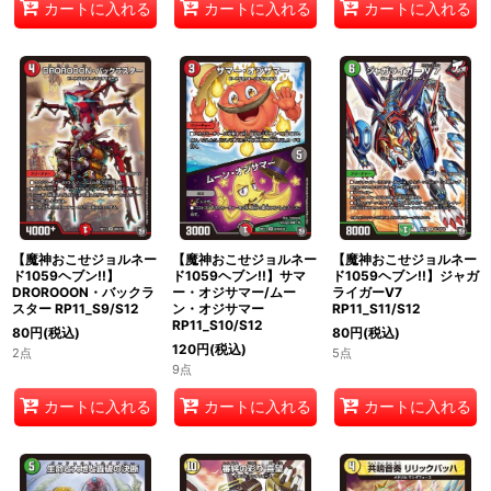
カートに入れる
カートに入れる
カートに入れる
【魔神おこせジョルネー
【魔神おこせジョルネー
【魔神おこせジョルネー
ド1059ヘブン!!】
ド1059ヘブン!!】サマ
ド1059ヘブン!!】ジャガ
DROROOON・バックラ
ー・オジサマー/ムー
ライガーV7
スター RP11_S9/S12
ン・オジサマー
RP11_S11/S12
RP11_S10/S12
80
円
(税込)
80
円
(税込)
120
円
(税込)
2点
5点
9点
カートに入れる
カートに入れる
カートに入れる