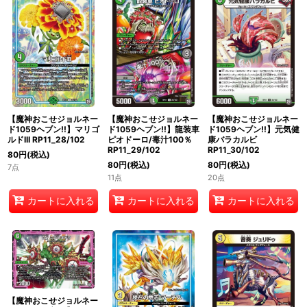
【魔神おこせジョルネー
【魔神おこせジョルネー
【魔神おこせジョルネー
ド1059ヘブン!!】マリゴ
ド1059ヘブン!!】龍装車
ド1059ヘブン!!】元気健
ルドIII RP11_28/102
ピオドーロ/毒汁100％
康バラカルビ
RP11_29/102
RP11_30/102
80
円
(税込)
80
円
(税込)
80
円
(税込)
7点
11点
20点
カートに入れる
カートに入れる
カートに入れる
【魔神おこせジョルネー