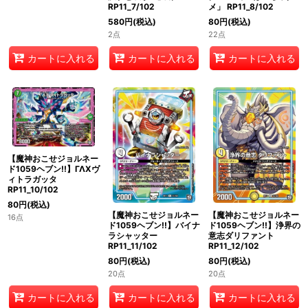
RP11_7/102
メ」 RP11_8/102
580
円
(税込)
80
円
(税込)
2点
22点
カートに入れる
カートに入れる
カートに入れる
【魔神おこせジョルネー
ド1059ヘブン!!】ΓΛΧヴ
ィトラガッタ
RP11_10/102
80
円
(税込)
【魔神おこせジョルネー
【魔神おこせジョルネー
16点
ド1059ヘブン!!】バイナ
ド1059ヘブン!!】浄界の
ラシャッター
意志ダリファント
RP11_11/102
RP11_12/102
80
円
(税込)
80
円
(税込)
20点
20点
カートに入れる
カートに入れる
カートに入れる