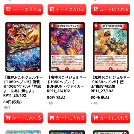
カートに入れる
カートに入れる
カートに入れる
【魔神おこせジョルネー
【魔神おこせジョルネー
【魔神おこせジョルネー
ド1059ヘブン!!】龍装
ド1059ヘブン!!】
ド1059ヘブン!!】烈
者“OGU”ヴァル/「静謐
BUNBUN・ヴァイカー
王“轟怒”飛流投
よ、世界に満ちよ」
RP11_26/102
RP11_27/102
RP11_25/102
80
円
(税込)
80
円
(税込)
80
円
(税込)
11点
20点
19点
カートに入れる
カートに入れる
カートに入れる