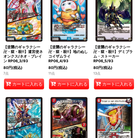
【逆襲のギャラクシー
【逆襲のギャラクシー
【逆襲のギャラクシー
卍・獄・殺!!】地のぬし
卍・獄・殺!!】デミブラ
卍・獄・殺!!】遣宮使ネ
コイザムライ
ム・ストーカー
オンクス/ネオ・ブレイ
RP06_4/93
RP06_5/93
ン RP06_3/93
80
円
(税込)
80
円
(税込)
80
円
(税込)
11点
13点
7点
カートに入れる
カートに入れる
カートに入れる