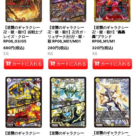
【逆襲のギャラクシー
【逆襲のギャラクシー
【逆襲のギャラクシー
卍・獄・殺!!】凶戦士ブ
卍・獄・殺!!】卍月ガ・
卍・獄・殺!!】“轟轟
レイズ・クロー
リュザーク卍/卍・獄・
轟”ブランド
RP06_G3/G5
殺 RP06_MD1/MD1
RP06_M1/M1
680
円
(税込)
280
円
(税込)
320
円
(税込)
2点
9点
3点
カートに入れる
カートに入れる
カートに入れる
【逆襲のギャラクシー
【逆襲のギャラクシー
【逆襲のギャラクシー