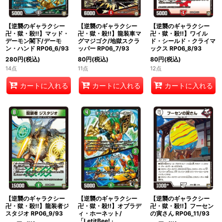
【逆襲のギャラクシー
【逆襲のギャラクシー
【逆襲のギャラクシー
卍・獄・殺!!】ワイル
卍・獄・殺!!】マッド・
卍・獄・殺!!】龍装車マ
ド・シールド・クライマ
デーモン閣下/デーモ
グマジゴク/地獄スクラ
ックス RP06_8/93
ン・ハンド RP06_6/93
ッパー RP06_7/93
80
円
(税込)
280
円
(税込)
80
円
(税込)
12点
14点
11点
カートに入れる
カートに入れる
カートに入れる
【逆襲のギャラクシー
【逆襲のギャラクシー
【逆襲のギャラクシー
卍・獄・殺!!】龍装者ジ
卍・獄・殺!!】フーセン
卍・獄・殺!!】オブラデ
スタジオ RP06_9/93
の寅さん RP06_11/93
ィ・ホーネット/
「LetitBee!」