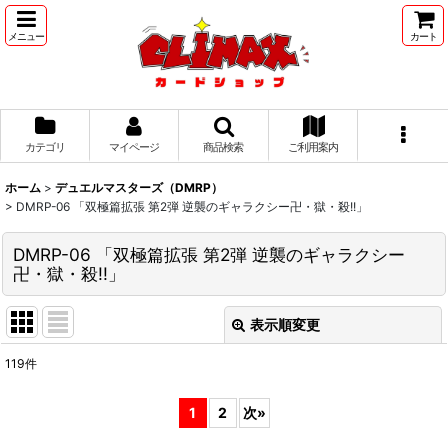
メニュー
カート
カテゴリ
マイページ
商品検索
ご利用案内
ホーム
>
デュエルマスターズ（DMRP）
>
DMRP-06 「双極篇拡張 第2弾 逆襲のギャラクシー卍・獄・殺!!」
DMRP-06 「双極篇拡張 第2弾 逆襲のギャラクシー
卍・獄・殺!!」
表示順変更
閉じる
119
件
表示数
:
1
2
次
»
並び順
: