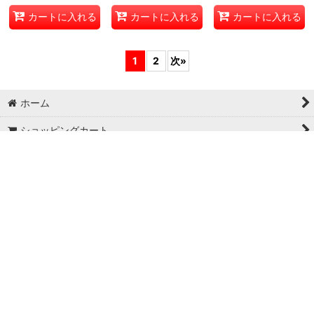
【逆襲のギャラクシー
【逆襲のギャラクシー
【逆襲のギャラクシー
卍・獄・殺!!】ハンド×
卍・獄・殺!!】ダイヤル
卍・獄・殺!!】マッ★カ
ハンド RP06_46/93
戦車キンゴーン
ーツ/魔渇弓・冥
RP06_47/93
RP06_45/93
50
円
(税込)
80
円
(税込)
80
円
(税込)
23点
20点
24点
カートに入れる
カートに入れる
カートに入れる
1
2
次
»
ホーム
ショッピングカート
マイページ