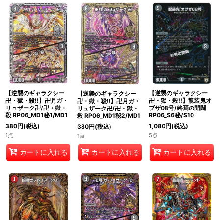
絞り込む
【逆襲のギャラクシー
【逆襲のギャラクシー
【逆襲のギャラクシー
卍・獄・殺!!】龍装鬼オ
卍・獄・殺!!】卍月ガ・
卍・獄・殺!!】卍月ガ・
ブザ08号/終焉の開闢
リュザーク卍/卍・獄・
リュザーク卍/卍・獄・
RP06_S6秘/S10
殺 RP06_MD1秘1/MD1
殺 RP06_MD1秘2/MD1
1,080
円
(税込)
380
円
(税込)
380
円
(税込)
5点
1点
1点
カートに入れる
カートに入れる
カートに入れる