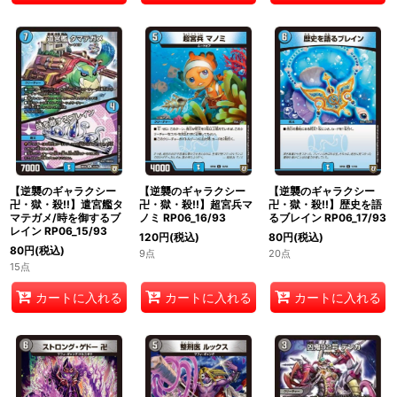
【逆襲のギャラクシー
【逆襲のギャラクシー
【逆襲のギャラクシー
卍・獄・殺!!】超宮兵マ
卍・獄・殺!!】歴史を語
卍・獄・殺!!】遣宮艦タ
ノミ RP06_16/93
るブレイン RP06_17/93
マテガメ/時を御するブ
レイン RP06_15/93
120
円
(税込)
80
円
(税込)
80
円
(税込)
9点
20点
15点
カートに入れる
カートに入れる
カートに入れる