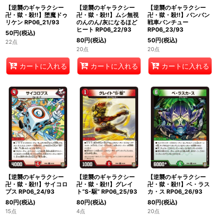
【逆襲のギャラクシー
【逆襲のギャラクシー
【逆襲のギャラクシー
卍・獄・殺!!】堕魔ドゥ
卍・獄・殺!!】バンバン
卍・獄・殺!!】ムシ無視
リケン RP06_21/93
戦車バンチュー
のんのん/灰になるほど
RP06_23/93
ヒート RP06_22/93
50
円
(税込)
50
円
(税込)
80
円
(税込)
22点
20点
20点
カートに入れる
カートに入れる
カートに入れる
【逆襲のギャラクシー
【逆襲のギャラクシー
【逆襲のギャラクシー
卍・獄・殺!!】サイコロ
卍・獄・殺!!】グレイ
卍・獄・殺!!】ベ・ラス
プス RP06_24/93
ト“S-駆” RP06_25/93
カ・ス RP06_26/93
80
円
(税込)
80
円
(税込)
80
円
(税込)
15点
4点
20点