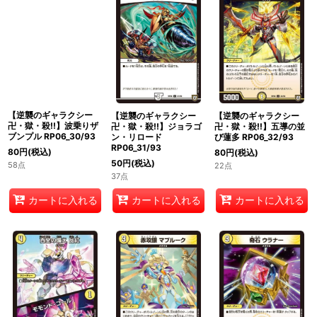
【逆襲のギャラクシー
【逆襲のギャラクシー
【逆襲のギャラクシー
卍・獄・殺!!】波乗りザ
卍・獄・殺!!】ジョラゴ
卍・獄・殺!!】五導の並
ブンプル RP06_30/93
ン・リロード
び蓮多 RP06_32/93
RP06_31/93
80
円
(税込)
80
円
(税込)
50
円
(税込)
58点
22点
37点
カートに入れる
カートに入れる
カートに入れる