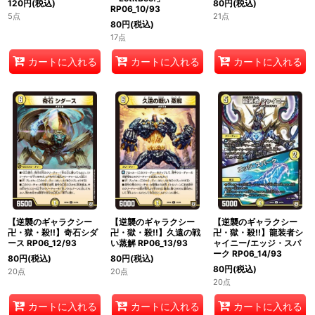
120
円
(税込)
80
円
(税込)
RP06_10/93
5点
21点
80
円
(税込)
17点
カートに入れる
カートに入れる
カートに入れる
【逆襲のギャラクシー
【逆襲のギャラクシー
【逆襲のギャラクシー
卍・獄・殺!!】奇石シダ
卍・獄・殺!!】久遠の戦
卍・獄・殺!!】龍装者シ
ース RP06_12/93
い蒸解 RP06_13/93
ャイニー/エッジ・スパ
ーク RP06_14/93
80
円
(税込)
80
円
(税込)
80
円
(税込)
20点
20点
20点
カートに入れる
カートに入れる
カートに入れる