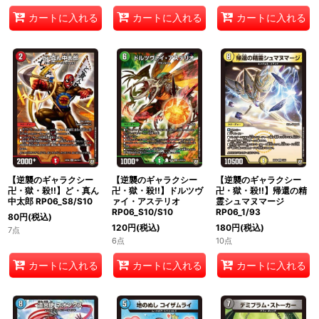
カートに入れる
カートに入れる
カートに入れる
【逆襲のギャラクシー
【逆襲のギャラクシー
【逆襲のギャラクシー
卍・獄・殺!!】ど・真ん
卍・獄・殺!!】ドルツヴ
卍・獄・殺!!】帰還の精
中太郎 RP06_S8/S10
ァイ・アステリオ
霊シュマヌマージ
RP06_S10/S10
RP06_1/93
80
円
(税込)
120
円
(税込)
180
円
(税込)
7点
6点
10点
カートに入れる
カートに入れる
カートに入れる