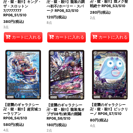
卍・獄・殺!!】煌メク聖
卍・獄・殺!!】キング・
卍・獄・殺!!】龍装の調
戦絶十 RP06_S3/S10
ザ・スロットン
べ初不/ホーリー・スパ
7/7777777
ーク RP06_S2/S10
280
円
(税込)
RP06_S1/S10
120
円
(税込)
2点
380
円
(税込)
8点
3点
カートに入れる
カートに入れる
カートに入れる
【逆襲のギャラクシー
【逆襲のギャラクシー
【逆襲のギャラクシー
卍・獄・殺!!】超宮城コ
卍・獄・殺!!】ビックリ
卍・獄・殺!!】龍装鬼オ
ーラリアン
ーノ RP06_S7/S10
ブザ08号/終焉の開闢
RP06_S4/S10
RP06_S6/S10
80
円
(税込)
580
円
(税込)
180
円
(税込)
4点
4点
2点