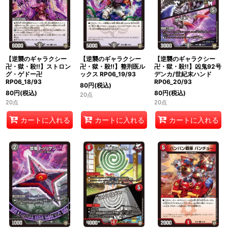
【逆襲のギャラクシー
【逆襲のギャラクシー
【逆襲のギャラクシー
卍・獄・殺!!】ストロン
卍・獄・殺!!】整刑医ル
卍・獄・殺!!】凶鬼92号
グ・ゲドー卍
ックス RP06_19/93
デンカ/世紀末ハンド
RP06_18/93
RP06_20/93
80
円
(税込)
80
円
(税込)
80
円
(税込)
20点
20点
20点
カートに入れる
カートに入れる
カートに入れる