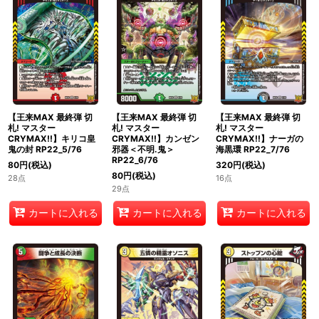
【王来MAX 最終弾 切
【王来MAX 最終弾 切
【王来MAX 最終弾 切
札! マスター
札! マスター
札! マスター
CRYMAX!!】キリコ皇
CRYMAX!!】カンゼン
CRYMAX!!】ナーガの
鬼の封 RP22_5/76
邪器＜不明.鬼＞
海黒環 RP22_7/76
RP22_6/76
80
円
(税込)
320
円
(税込)
80
円
(税込)
28点
16点
29点
カートに入れる
カートに入れる
カートに入れる