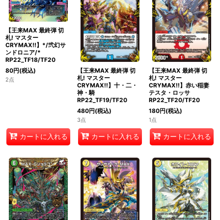
【王来MAX 最終弾 切
札! マスター
CRYMAX!!】*/弐幻サ
ンドロニア/*
RP22_TF18/TF20
【王来MAX 最終弾 切
【王来MAX 最終弾 切
80
円
(税込)
札! マスター
札! マスター
2点
CRYMAX!!】十・二・
CRYMAX!!】赤い稲妻
神・騎
テスタ・ロッサ
RP22_TF19/TF20
RP22_TF20/TF20
480
円
(税込)
180
円
(税込)
3点
1点
カートに入れる
カートに入れる
カートに入れる