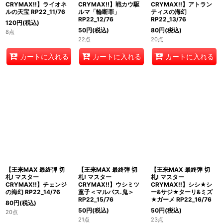
CRYMAX!!】ライオネ
CRYMAX!!】戦カウ駆
CRYMAX!!】アトラン
ルの天宝 RP22_11/76
ルマ「輪断罪」
ティスの海幻
RP22_12/76
RP22_13/76
120
円
(税込)
50
円
(税込)
80
円
(税込)
8点
22点
20点
カートに入れる
カートに入れる
カートに入れる
【王来MAX 最終弾 切
【王来MAX 最終弾 切
【王来MAX 最終弾 切
札! マスター
札! マスター
札! マスター
CRYMAX!!】チェンジ
CRYMAX!!】ウシミツ
CRYMAX!!】シシ★シ
の海幻 RP22_14/76
童子＜マルバス.鬼＞
ー&サジ★ターリ&ミズ
RP22_15/76
★ガーメ RP22_16/76
80
円
(税込)
50
円
(税込)
50
円
(税込)
20点
21点
23点