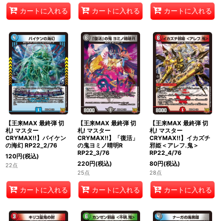
カートに入れる
カートに入れる
カートに入れる
【王来MAX 最終弾 切
【王来MAX 最終弾 切
【王来MAX 最終弾 切
札! マスター
札! マスター
札! マスター
CRYMAX!!】バイケン
CRYMAX!!】「復活」
CRYMAX!!】イカズチ
の海幻 RP22_2/76
の鬼ヨミノ晴明R
邪姫＜アレフ.鬼＞
RP22_3/76
RP22_4/76
120
円
(税込)
220
円
(税込)
80
円
(税込)
22点
25点
28点
カートに入れる
カートに入れる
カートに入れる