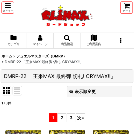
メニュー
カート
カテゴリ
マイページ
商品検索
ご利用案内
ホーム
>
デュエルマスターズ（DMRP）
>
DMRP-22 「王来MAX 最終弾 切札! CRYMAX!!」
DMRP-22 「王来MAX 最終弾 切札! CRYMAX!!」
表示順変更
閉じる
173
件
表示数
:
1
2
3
次
»
並び順
: