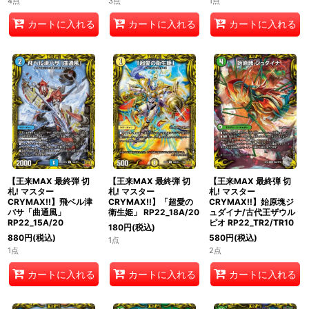
4点
3点
1点
カートに入れる
カートに入れる
カートに入れる
【王来MAX 最終弾 切
【王来MAX 最終弾 切
【王来MAX 最終弾 切
札! マスター
札! マスター
札! マスター
CRYMAX!!】飛ベル津
CRYMAX!!】「超愛の
CRYMAX!!】始原塊ジ
バサ「曲通風」
衛生姫」 RP22_18A/20
ュダイナ/古代王ザウル
RP22_15A/20
ピオ RP22_TR2/TR10
180
円
(税込)
880
円
(税込)
580
円
(税込)
1点
1点
2点
カートに入れる
カートに入れる
カートに入れる