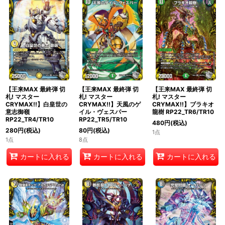
【王来MAX 最終弾 切
【王来MAX 最終弾 切
【王来MAX 最終弾 切
札! マスター
札! マスター
札! マスター
CRYMAX!!】白皇世の
CRYMAX!!】天風のゲ
CRYMAX!!】ブラキオ
意志御嶺
イル・ヴェスパー
龍樹 RP22_TR6/TR10
RP22_TR4/TR10
RP22_TR5/TR10
480
円
(税込)
280
円
(税込)
80
円
(税込)
1点
1点
8点
カートに入れる
カートに入れる
カートに入れる