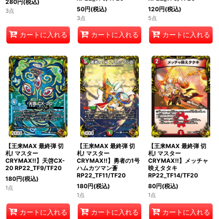
280
円
(税込)
50
円
(税込)
120
円
(税込)
3点
3点
5点
カートに入れる
カートに入れる
カートに入れる
【王来MAX 最終弾 切
【王来MAX 最終弾 切
【王来MAX 最終弾 切
札! マスター
札! マスター
札! マスター
CRYMAX!!】天啓CX-
CRYMAX!!】勇者の1号
CRYMAX!!】メッチャ
20 RP22_TF9/TF20
ハムカツマン蒼
映えタタキ
RP22_TF11/TF20
RP22_TF14/TF20
180
円
(税込)
180
円
(税込)
80
円
(税込)
1点
1点
1点
カートに入れる
カートに入れる
カートに入れる