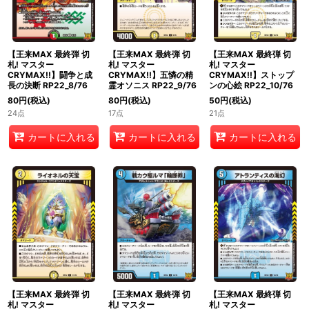
【王来MAX 最終弾 切
【王来MAX 最終弾 切
【王来MAX 最終弾 切
札! マスター
札! マスター
札! マスター
CRYMAX!!】闘争と成
CRYMAX!!】五憐の精
CRYMAX!!】ストップ
長の決断 RP22_8/76
霊オソニス RP22_9/76
ンの心絵 RP22_10/76
80
円
(税込)
80
円
(税込)
50
円
(税込)
24点
17点
21点
カートに入れる
カートに入れる
カートに入れる
【王来MAX 最終弾 切
【王来MAX 最終弾 切
【王来MAX 最終弾 切
札! マスター
札! マスター
札! マスター