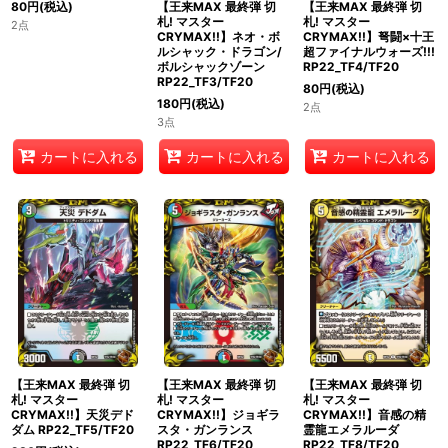
【王来MAX 最終弾 切
【王来MAX 最終弾 切
80
円
(税込)
札! マスター
札! マスター
2点
CRYMAX!!】ネオ・ボ
CRYMAX!!】弩闘×十王
ルシャック・ドラゴン/
超ファイナルウォーズ!!!
ボルシャックゾーン
RP22_TF4/TF20
RP22_TF3/TF20
80
円
(税込)
180
円
(税込)
2点
3点
カートに入れる
カートに入れる
カートに入れる
【王来MAX 最終弾 切
【王来MAX 最終弾 切
【王来MAX 最終弾 切
札! マスター
札! マスター
札! マスター
CRYMAX!!】天災デド
CRYMAX!!】ジョギラ
CRYMAX!!】音感の精
ダム RP22_TF5/TF20
スタ・ガンランス
霊龍エメラルーダ
RP22_TF6/TF20
RP22_TF8/TF20