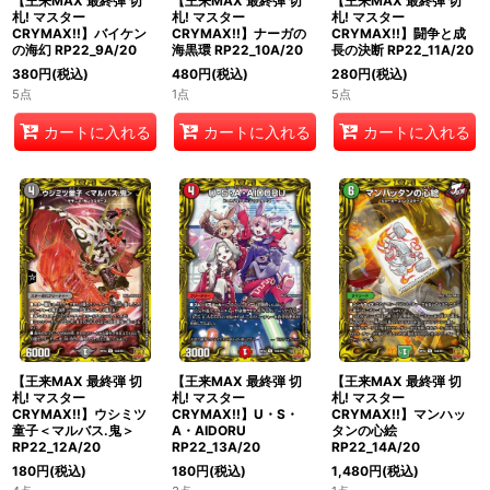
【王来MAX 最終弾 切
【王来MAX 最終弾 切
【王来MAX 最終弾 切
札! マスター
札! マスター
札! マスター
CRYMAX!!】バイケン
CRYMAX!!】ナーガの
CRYMAX!!】闘争と成
の海幻 RP22_9A/20
海黒環 RP22_10A/20
長の決断 RP22_11A/20
380
円
(税込)
480
円
(税込)
280
円
(税込)
5点
1点
5点
カートに入れる
カートに入れる
カートに入れる
【王来MAX 最終弾 切
【王来MAX 最終弾 切
【王来MAX 最終弾 切
札! マスター
札! マスター
札! マスター
CRYMAX!!】ウシミツ
CRYMAX!!】U・S・
CRYMAX!!】マンハッ
童子＜マルバス.鬼＞
A・AIDORU
タンの心絵
RP22_12A/20
RP22_13A/20
RP22_14A/20
180
円
(税込)
180
円
(税込)
1,480
円
(税込)