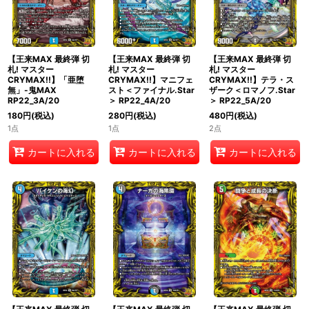
【王来MAX 最終弾 切
【王来MAX 最終弾 切
【王来MAX 最終弾 切
札! マスター
札! マスター
札! マスター
CRYMAX!!】「亜堕
CRYMAX!!】マニフェ
CRYMAX!!】テラ・ス
無」-鬼MAX
スト＜ファイナル.Star
ザーク＜ロマノフ.Star
RP22_3A/20
＞ RP22_4A/20
＞ RP22_5A/20
180
円
(税込)
280
円
(税込)
480
円
(税込)
1点
1点
2点
カートに入れる
カートに入れる
カートに入れる