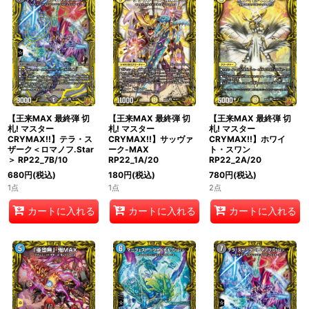
絞り込む
【王来MAX 最終弾 切
【王来MAX 最終弾 切
【王来MAX 最終弾 切
札! マスター
札! マスター
札! マスター
CRYMAX!!】テラ・ス
CRYMAX!!】サッヴァ
CRYMAX!!】ホワイ
ザーク＜ロマノフ.Star
ーク-MAX
ト・スワン
＞ RP22_7B/10
RP22_1A/20
RP22_2A/20
680
円
(税込)
180
円
(税込)
780
円
(税込)
1点
1点
2点
カートに入れる
カートに入れる
カートに入れる