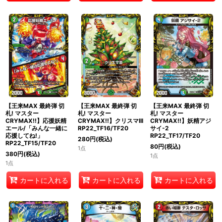
【王来MAX 最終弾 切
【王来MAX 最終弾 切
【王来MAX 最終弾 切
札! マスター
札! マスター
札! マスター
CRYMAX!!】応援妖精
CRYMAX!!】クリスマIII
CRYMAX!!】妖精アジ
エール/「みんな一緒に
RP22_TF16/TF20
サイ-2
応援してね!」
RP22_TF17/TF20
280
円
(税込)
RP22_TF15/TF20
80
円
(税込)
1点
380
円
(税込)
1点
1点
カートに入れる
カートに入れる
カートに入れる