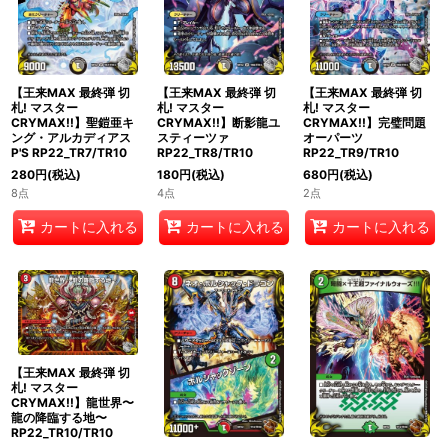
【王来MAX 最終弾 切
【王来MAX 最終弾 切
【王来MAX 最終弾 切
札! マスター
札! マスター
札! マスター
CRYMAX!!】聖鎧亜キ
CRYMAX!!】断影龍ユ
CRYMAX!!】完璧問題
ング・アルカディアス
スティーツァ
オーパーツ
P'S RP22_TR7/TR10
RP22_TR8/TR10
RP22_TR9/TR10
280
円
(税込)
180
円
(税込)
680
円
(税込)
8点
4点
2点
カートに入れる
カートに入れる
カートに入れる
【王来MAX 最終弾 切
札! マスター
CRYMAX!!】龍世界〜
龍の降臨する地〜
RP22_TR10/TR10