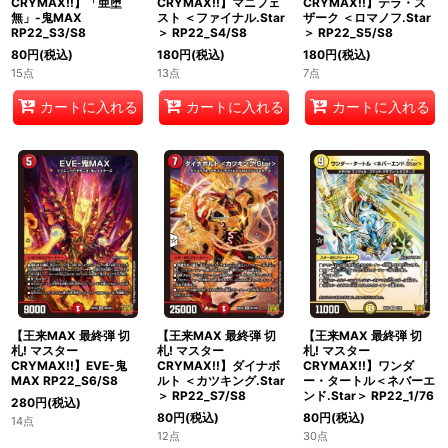
CRYMAX!!】「亜堕
CRYMAX!!】マニフェ
CRYMAX!!】テラ・ス
無」-鬼MAX
スト ＜ファイナル.Star
ザーク ＜ロマノフ.Star
RP22_S3/S8
＞ RP22_S4/S8
＞ RP22_S5/S8
80
円
(税込)
180
円
(税込)
180
円
(税込)
15点
13点
7点
カートに入れる
カートに入れる
カートに入れる
【王来MAX 最終弾 切
【王来MAX 最終弾 切
【王来MAX 最終弾 切
札! マスター
札! マスター
札! マスター
CRYMAX!!】EVE-鬼
CRYMAX!!】ダイナボ
CRYMAX!!】ワンダ
MAX RP22_S6/S8
ルト ＜カツキング.Star
ー・タートル＜ネバーエ
＞ RP22_S7/S8
ンド.Star＞ RP22_1/76
280
円
(税込)
80
円
(税込)
80
円
(税込)
14点
12点
30点