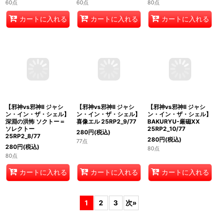
アル 25RP2_6/77
25RP2_7/77
25RP2_5/77
80
円
(税込)
180
円
(税込)
80
円
(税込)
60点
80点
60点
カートに入れる
カートに入れる
カートに入れる
【邪神vs邪神II ジャシ
【邪神vs邪神II ジャシ
【邪神vs邪神II ジャシ
ン・イン・ザ・シェル】
ン・イン・ザ・シェル】
ン・イン・ザ・シェル】
深淵の洪怖 ソクトー＝
BAKURYU-厳磁XX
喜像エル 25RP2_9/77
ソレクトー
25RP2_10/77
280
円
(税込)
25RP2_8/77
280
円
(税込)
77点
280
円
(税込)
80点
80点