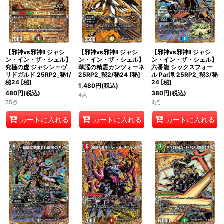
【邪神vs邪神II ジャシ
【邪神vs邪神II ジャシ
【邪神vs邪神II ジャシ
ン・イン・ザ・シェル】
ン・イン・ザ・シェル】
ン・イン・ザ・シェル】
究極の虚 ジャシン＝ヴ
華謡の精霊カンツォーネ
六番龍 シックスフォー
リドガルド 25RP2_秘1/
25RP2_秘2/秘24
[
秘
]
ル Par滝 25RP2_秘3/秘
秘24
[
秘
]
24
[
秘
]
1,480
円
(税込)
480
円
(税込)
380
円
(税込)
4点
25点
4点
カートに入れる
カートに入れる
カートに入れる