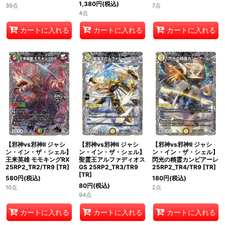
1,380
円
(税込)
39点
7点
4点
カートに入れる
カートに入れる
カートに入れる
【邪神vs邪神II ジャシ
【邪神vs邪神II ジャシ
【邪神vs邪神II ジャシ
ン・イン・ザ・シェル】
ン・イン・ザ・シェル】
ン・イン・ザ・シェル】
王来英雄 モモキングRX
聖霊王アルファディオス
閃光の精霊カンビアーレ
25RP2_TR2/TR9
[
TR
]
GS 25RP2_TR3/TR9
25RP2_TR4/TR9
[
TR
]
[
TR
]
580
円
(税込)
180
円
(税込)
80
円
(税込)
10点
2点
94点
カートに入れる
カートに入れる
カートに入れる