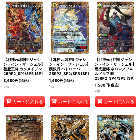
絞り込む
【邪神vs邪神II ジャシ
【邪神vs邪神II ジャシ
【邪神vs邪神II ジャシ
ン・イン・ザ・シェル】
ン・イン・ザ・シェル】
ン・イン・ザ・シェル】
芸魔王将 カクメイジン
獲銀月 ペトローバ
邪光魔縛 ネロマノフ＝
25RP2_SP1/SP5
[
SP
]
25RP2_SP2/SP5
[
SP
]
ルドルフI世
25RP2_SP4/SP5
[
SP
]
3,680
円
(税込)
1,680
円
(税込)
1,580
円
(税込)
3点
1点
2点
カートに入れる
カートに入れる
カートに入れる