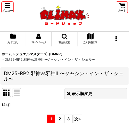
メニュー
カート
カテゴリ
マイページ
商品検索
ご利用案内
ホーム
>
デュエルマスターズ（DMRP）
>
DM25-RP2 邪神vs邪神II 〜ジャシン・イン・ザ・シェル〜
DM25-RP2 邪神vs邪神II 〜ジャシン・イン・ザ・シェ
ル〜
表示順変更
閉じる
144
件
表示数
:
1
2
3
次
»
並び順
: