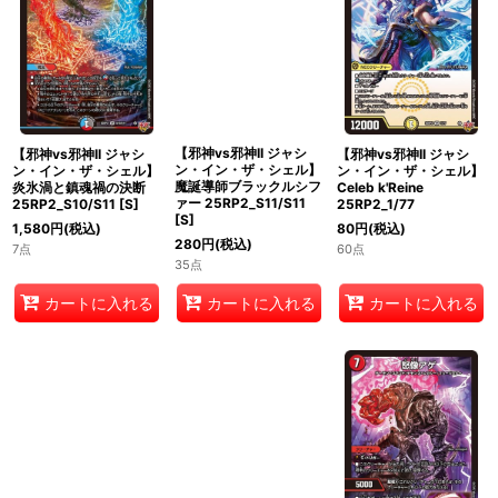
【邪神vs邪神II ジャシ
【邪神vs邪神II ジャシ
【邪神vs邪神II ジャシ
ン・イン・ザ・シェル】
ン・イン・ザ・シェル】
ン・イン・ザ・シェル】
炎氷渦と鎮魂禍の決断
魔誕導師ブラックルシフ
Celeb k'Reine
25RP2_S10/S11
[
S
]
ァー 25RP2_S11/S11
25RP2_1/77
[
S
]
1,580
円
(税込)
80
円
(税込)
280
円
(税込)
7点
60点
35点
カートに入れる
カートに入れる
カートに入れる