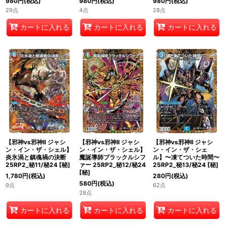
980
円
(税込)
980
円
(税込)
980
円
(税込)
29点
4点
28点
カートに入れる
カートに入れる
カートに入れる
【邪神vs邪神II ジャシ
【邪神vs邪神II ジャシ
【邪神vs邪神II ジャシ
ン・イン・ザ・シェル】
ン・イン・ザ・シェル】
ン・イン・ザ・シェ
炎氷渦と鎮魂禍の決断
魔誕導師ブラックルシフ
ル】〜凍てついた時間〜
25RP2_秘11/秘24
[
秘
]
ァー 25RP2_秘12/秘24
25RP2_秘13/秘24
[
秘
]
[
秘
]
1,780
円
(税込)
280
円
(税込)
580
円
(税込)
9点
62点
28点
カートに入れる
カートに入れる
カートに入れる