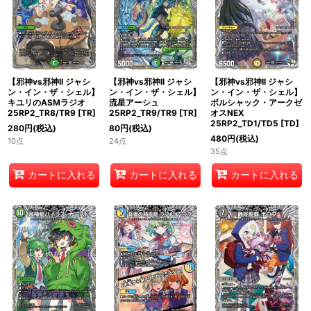
【邪神vs邪神II ジャシ
【邪神vs邪神II ジャシ
【邪神vs邪神II ジャシ
ン・イン・ザ・シェル】
ン・イン・ザ・シェル】
ン・イン・ザ・シェル】
キユリのASMラジオ
流星アーシュ
ボルシャック・アークゼ
25RP2_TR8/TR9
[
TR
]
25RP2_TR9/TR9
[
TR
]
オスNEX
25RP2_TD1/TD5
[
TD
]
280
円
(税込)
80
円
(税込)
480
円
(税込)
10点
24点
35点
カートに入れる
カートに入れる
カートに入れる