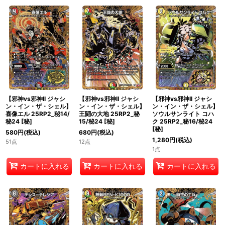
【邪神vs邪神II ジャシ
【邪神vs邪神II ジャシ
【邪神vs邪神II ジャシ
ン・イン・ザ・シェル】
ン・イン・ザ・シェル】
ン・イン・ザ・シェル】
喜像エル 25RP2_秘14/
王闘の大地 25RP2_秘
ソウルサンライト コハ
秘24
[
秘
]
15/秘24
[
秘
]
ク 25RP2_秘16/秘24
[
秘
]
580
円
(税込)
680
円
(税込)
1,280
円
(税込)
51点
12点
1点
カートに入れる
カートに入れる
カートに入れる