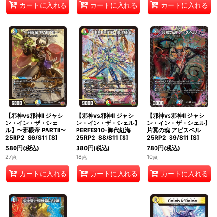
カートに入れる
カートに入れる
カートに入れる
【邪神vs邪神II ジャシ
【邪神vs邪神II ジャシ
【邪神vs邪神II ジャシ
ン・イン・ザ・シェ
ン・イン・ザ・シェル】
ン・イン・ザ・シェル】
ル】〜邪眼帝 PARTII〜
PERFE910-御代紅海
片翼の魂 アビスベル
25RP2_S6/S11
[
S
]
25RP2_S8/S11
[
S
]
25RP2_S9/S11
[
S
]
580
円
(税込)
380
円
(税込)
780
円
(税込)
27点
18点
10点
カートに入れる
カートに入れる
カートに入れる