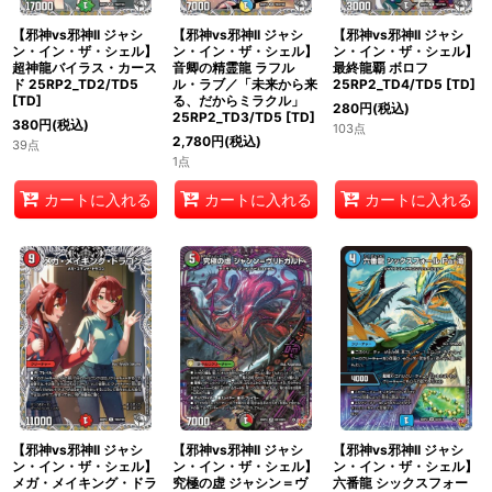
【邪神vs邪神II ジャシ
【邪神vs邪神II ジャシ
【邪神vs邪神II ジャシ
ン・イン・ザ・シェル】
ン・イン・ザ・シェル】
ン・イン・ザ・シェル】
超神龍バイラス・カース
音卿の精霊龍 ラフル
最終龍覇 ボロフ
ド 25RP2_TD2/TD5
ル・ラブ／「未来から来
25RP2_TD4/TD5
[
TD
]
[
TD
]
る、だからミラクル」
280
円
(税込)
25RP2_TD3/TD5
[
TD
]
380
円
(税込)
103点
2,780
円
(税込)
39点
1点
カートに入れる
カートに入れる
カートに入れる
【邪神vs邪神II ジャシ
【邪神vs邪神II ジャシ
【邪神vs邪神II ジャシ
ン・イン・ザ・シェル】
ン・イン・ザ・シェル】
ン・イン・ザ・シェル】
メガ・メイキング・ドラ
究極の虚 ジャシン＝ヴ
六番龍 シックスフォー