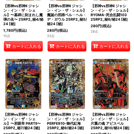
【邪神vs邪神II ジャシ
【邪神vs邪神II ジャシ
【邪神vs邪神II ジャシ
ン・イン・ザ・シェ
ン・イン・ザ・シェル】
ン・イン・ザ・シェル】
ル】〜墓碑に刻まれし魔
魔誕の邪蹄ベル・ヘル・
RYOMA-死合乱闘103
弾の名〜 25RP2_秘4/秘
デ・ガウル 25RP2_秘5/
25RP2_秘6/秘24
[
秘
]
24
[
秘
]
秘24
[
秘
]
280
円
(税込)
1,780
円
(税込)
280
円
(税込)
28点
10点
33点
カートに入れる
カートに入れる
カートに入れる
【邪神vs邪神II ジャシ
【邪神vs邪神II ジャシ
【邪神vs邪神II ジャシ
ン・イン・ザ・シェ
ン・イン・ザ・シェル】
ン・イン・ザ・シェル】
ル】〜邪眼帝 PARTII〜
PERFE910-御代紅海
片翼の魂 アビスベル
25RP2_秘7/秘24
[
秘
]
25RP2_秘9/秘24
[
秘
]
25RP2_秘10/秘24
[
秘
]