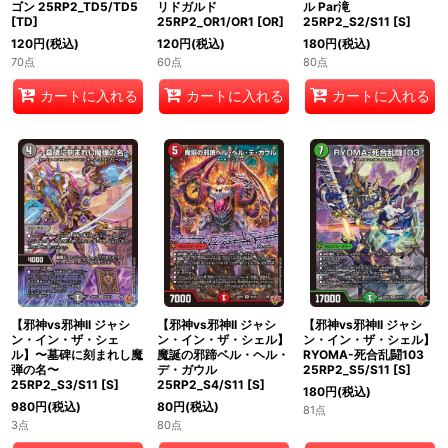
ゴン 25RP2_TD5/TD5
リドガルド
ル Par滝
[
TD
]
25RP2_OR1/OR1
[
OR
]
25RP2_S2/S11
[
S
]
120
円
(税込)
120
円
(税込)
180
円
(税込)
70点
60点
80点
カートに入れる
カートに入れる
カートに入れる
【邪神vs邪神II ジャシ
【邪神vs邪神II ジャシ
【邪神vs邪神II ジャシ
ン・イン・ザ・シェ
ン・イン・ザ・シェル】
ン・イン・ザ・シェル】
ル】〜墓碑に刻まれし魔
魔誕の邪蹄ベル・ヘル・
RYOMA-死合乱闘103
弾の名〜
デ・ガウル
25RP2_S5/S11
[
S
]
25RP2_S3/S11
[
S
]
25RP2_S4/S11
[
S
]
180
円
(税込)
980
円
(税込)
80
円
(税込)
81点
3点
80点