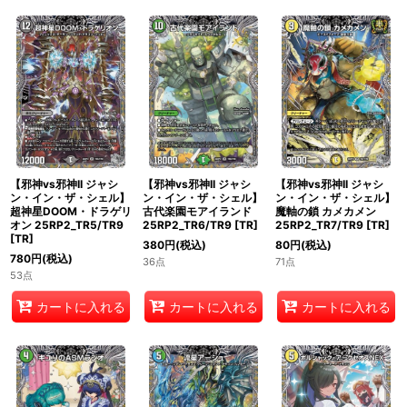
【邪神vs邪神II ジャシ
【邪神vs邪神II ジャシ
【邪神vs邪神II ジャシ
ン・イン・ザ・シェル】
ン・イン・ザ・シェル】
ン・イン・ザ・シェル】
超神星DOOM・ドラゲリ
古代楽園モアイランド
魔軸の鎖 カメカメン
オン 25RP2_TR5/TR9
25RP2_TR6/TR9
[
TR
]
25RP2_TR7/TR9
[
TR
]
[
TR
]
380
円
(税込)
80
円
(税込)
780
円
(税込)
36点
71点
53点
カートに入れる
カートに入れる
カートに入れる