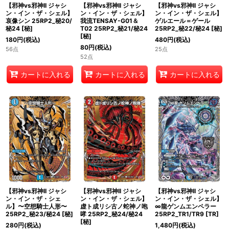
【邪神vs邪神II ジャシ
【邪神vs邪神II ジャシ
【邪神vs邪神II ジャシ
ン・イン・ザ・シェル】
ン・イン・ザ・シェル】
ン・イン・ザ・シェル】
哀像シン 25RP2_秘20/
我流TENSAY-G01＆
ゲルエール＝ゲール
秘24
[
秘
]
T02 25RP2_秘21/秘24
25RP2_秘22/秘24
[
秘
]
[
秘
]
180
円
(税込)
480
円
(税込)
80
円
(税込)
56点
25点
52点
カートに入れる
カートに入れる
カートに入れる
【邪神vs邪神II ジャシ
【邪神vs邪神II ジャシ
【邪神vs邪神II ジャシ
ン・イン・ザ・シェ
ン・イン・ザ・シェル】
ン・イン・ザ・シェル】
ル】〜空想騎士人形〜
虚ト成リシ古ノ蛇神ノ咆
∞龍ゲンムエンペラー
25RP2_秘23/秘24
[
秘
]
哮 25RP2_秘24/秘24
25RP2_TR1/TR9
[
TR
]
[
秘
]
280
円
(税込)
1,480
円
(税込)