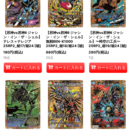
【邪神vs邪神II ジャシ
【邪神vs邪神II ジャシ
【邪神vs邪神II ジャシ
ン・イン・ザ・シェル】
ン・イン・ザ・シェル】
ン・イン・ザ・シェ
テレス＝テレジア
無頼BEN-K1000
ル】〜時空の工兵〜
25RP2_秘17/秘24
[
秘
]
25RP2_秘18/秘24
[
秘
]
25RP2_秘19/秘24
[
秘
]
180
円
(税込)
680
円
(税込)
280
円
(税込)
19点
20点
7点
カートに入れる
カートに入れる
カートに入れる