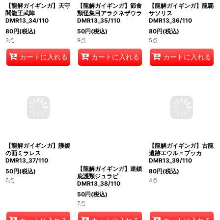
【龍解ガイギンガ】天守
【龍解ガイギンガ】節食
【龍解ガイギンガ】龍覇
閣龍王武陣
類怪集目アラクネザウラ
サソリス
DMR13_34/110
DMR13_35/110
DMR13_36/110
80
円
(税込)
50
円
(税込)
80
円
(税込)
3点
9点
5点
カートに入れる
カートに入れる
カートに入れる
【龍解ガイギンガ】護鏡
【龍解ガイギンガ】古龍
【龍解ガイギンガ】連鎖
の面ミラレス
遺跡エウル＝ブッカ
庇護類ジュラピ
DMR13_37/110
DMR13_39/110
DMR13_38/110
50
円
(税込)
80
円
(税込)
50
円
(税込)
6点
4点
7点