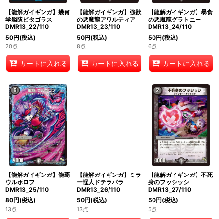
【龍解ガイギンガ】幾何
【龍解ガイギンガ】強欲
【龍解ガイギンガ】暴食
学艦隊ピタゴラス
の悪魔龍アワルティア
の悪魔龍グラトニー
DMR13_22/110
DMR13_23/110
DMR13_24/110
50
円
(税込)
50
円
(税込)
50
円
(税込)
20点
8点
6点
カートに入れる
カートに入れる
カートに入れる
【龍解ガイギンガ】龍覇
【龍解ガイギンガ】ミラ
【龍解ガイギンガ】不死
ウルボロフ
ー怪人ドテラバラ
身のフッシッシ
DMR13_25/110
DMR13_26/110
DMR13_27/110
80
円
(税込)
50
円
(税込)
50
円
(税込)
13点
13点
5点