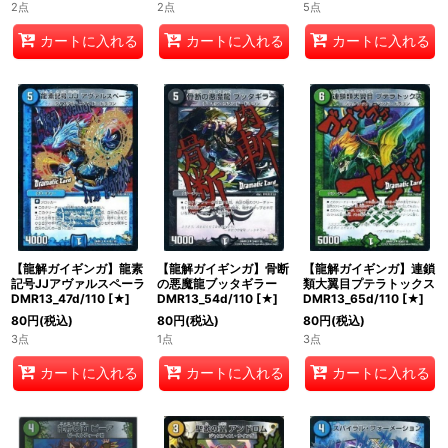
2点
2点
5点
カートに入れる
カートに入れる
カートに入れる
【龍解ガイギンガ】龍素
【龍解ガイギンガ】骨断
【龍解ガイギンガ】連鎖
記号JJアヴァルスペーラ
の悪魔龍ブッタギラー
類大翼目プテラトックス
DMR13_47d/110
[
★
]
DMR13_54d/110
[
★
]
DMR13_65d/110
[
★
]
80
円
(税込)
80
円
(税込)
80
円
(税込)
3点
1点
3点
カートに入れる
カートに入れる
カートに入れる