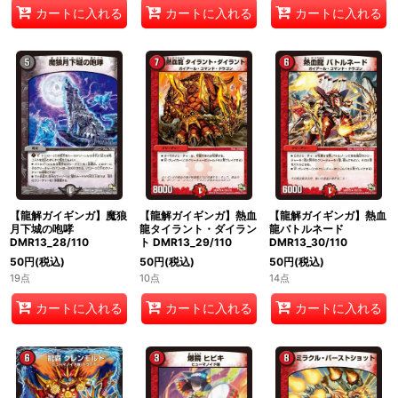
カートに入れる
カートに入れる
カートに入れる
【龍解ガイギンガ】魔狼
【龍解ガイギンガ】熱血
【龍解ガイギンガ】熱血
月下城の咆哮
龍タイラント・ダイラン
龍バトルネード
DMR13_28/110
ト DMR13_29/110
DMR13_30/110
50
円
(税込)
50
円
(税込)
50
円
(税込)
19点
10点
14点
カートに入れる
カートに入れる
カートに入れる