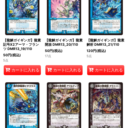
【龍解ガイギンガ】龍素
【龍解ガイギンガ】龍素
【龍解ガイギンガ】龍素
記号X2アーマ・フラン
開放 DMR13_20/110
解析 DMR13_21/110
ツ DMR13_19/110
50
円
(税込)
120
円
(税込)
50
円
(税込)
17点
5点
5点
カートに入れる
カートに入れる
カートに入れる