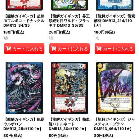
【龍解ガイギンガ】龍素
【龍解ガイギンガ】超熱
【龍解ガイギンガ】界王
解析 DMR13_21d/110
血フルボコ・ドナックル
類絶対目ワルド・ブラッ
[
★
]
DMR13_S4/S5
キオ DMR13_S5/S5
180
円
(税込)
180
円
(税込)
280
円
(税込)
1点
1点
1点
カートに入れる
カートに入れる
カートに入れる
【龍解ガイギンガ】龍覇
【龍解ガイギンガ】熱血
【龍解ガイギンガ】ジャ
ウルボロフ
龍バトルネード
スティス・プラン
DMR13_25d/110
[
★
]
DMR13_30d/110
[
★
]
DMR13_46d/110
[
★
]
80
円
(税込)
80
円
(税込)
80
円
(税込)