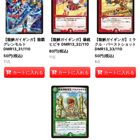
【龍解ガイギンガ】龍覇
【龍解ガイギンガ】爆鏡
【龍解ガイギンガ】ミラ
グレンモルト
ヒビキ DMR13_32/110
クル・バーストショット
DMR13_31/110
DMR13_33/110
80
円
(税込)
50
円
(税込)
50
円
(税込)
11点
17点
8点
カートに入れる
カートに入れる
カートに入れる