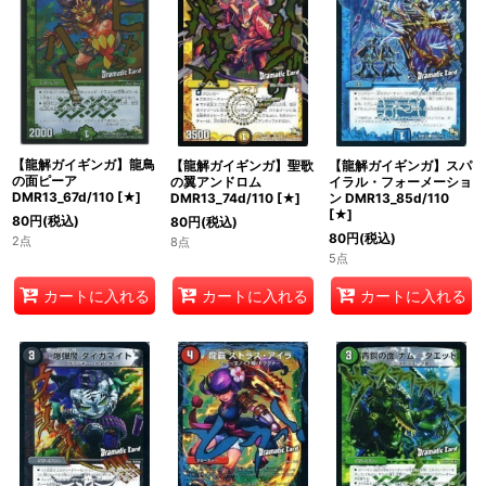
【龍解ガイギンガ】龍鳥
【龍解ガイギンガ】聖歌
【龍解ガイギンガ】スパ
の面ピーア
の翼アンドロム
イラル・フォーメーショ
DMR13_67d/110
[
★
]
DMR13_74d/110
[
★
]
ン DMR13_85d/110
[
★
]
80
円
(税込)
80
円
(税込)
80
円
(税込)
2点
8点
5点
カートに入れる
カートに入れる
カートに入れる