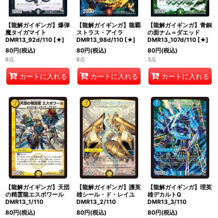
【龍解ガイギンガ】爆弾
【龍解ガイギンガ】龍覇
【龍解ガイギンガ】青銅
魔タイガマイト
ストラス・アイラ
の面ナム＝ダエッド
DMR13_92d/110
[
★
]
DMR13_98d/110
[
★
]
DMR13_107d/110
[
★
]
80
円
(税込)
80
円
(税込)
80
円
(税込)
8点
8点
3点
カートに入れる
カートに入れる
カートに入れる
【龍解ガイギンガ】天団
【龍解ガイギンガ】護英
【龍解ガイギンガ】理英
の精霊龍エスポワール
雄シール・ド・レイユ
雄デカルトQ
DMR13_1/110
DMR13_2/110
DMR13_3/110
80
円
(税込)
80
円
(税込)
80
円
(税込)