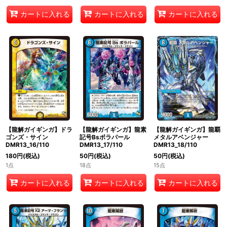
カートに入れる
カートに入れる
カートに入れる
【龍解ガイギンガ】ドラ
【龍解ガイギンガ】龍素
【龍解ガイギンガ】龍覇
ゴンズ・サイン
記号Bsボラパール
メタルアベンジャー
DMR13_16/110
DMR13_17/110
DMR13_18/110
180
円
(税込)
50
円
(税込)
50
円
(税込)
1点
18点
15点
カートに入れる
カートに入れる
カートに入れる