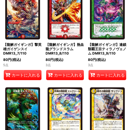
【龍解ガイギンガ】撃英
【龍解ガイギンガ】熱血
【龍解ガイギンガ】連鎖
雄ガイゲンスイ
龍グランドスラム
類覇王目ティラノヴェノ
DMR13_7/110
DMR13_8/110
ム DMR13_9/110
80
円
(税込)
80
円
(税込)
80
円
(税込)
5点
3点
3点
カートに入れる
カートに入れる
カートに入れる