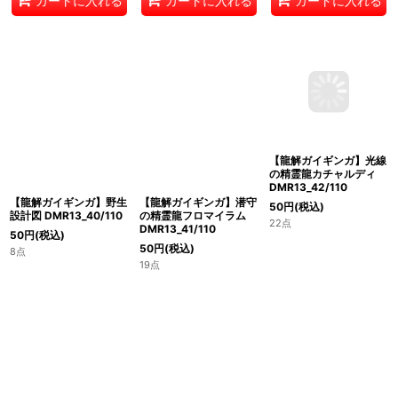
カートに入れる
カートに入れる
カートに入れる
【龍解ガイギンガ】光線
【龍解ガイギンガ】野生
【龍解ガイギンガ】潜守
の精霊龍カチャルディ
設計図 DMR13_40/110
の精霊龍フロマイラム
DMR13_42/110
DMR13_41/110
50
円
(税込)
50
円
(税込)
50
円
(税込)
8点
22点
19点
カートに入れる
カートに入れる
カートに入れる
1
2
3
次
»