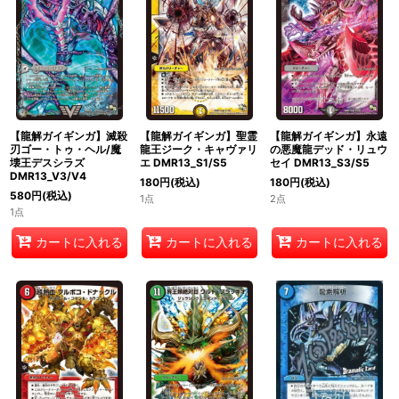
絞り込む
【龍解ガイギンガ】滅殺
【龍解ガイギンガ】聖霊
【龍解ガイギンガ】永遠
刃ゴー・トゥ・ヘル/魔
龍王ジーク・キャヴァリ
の悪魔龍デッド・リュウ
壊王デスシラズ
エ DMR13_S1/S5
セイ DMR13_S3/S5
DMR13_V3/V4
180
円
(税込)
180
円
(税込)
580
円
(税込)
1点
2点
1点
カートに入れる
カートに入れる
カートに入れる