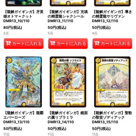
【龍解ガイギンガ】牙英
【龍解ガイギンガ】充填
【龍解ガイギンガ】導き
雄オトマ＝クット
の精霊龍シャクシール
の精霊龍サリヴァン
DMR13_10/110
DMR13_11/110
DMR13_12/110
80
円
(税込)
50
円
(税込)
50
円
(税込)
2点
5点
4点
カートに入れる
カートに入れる
カートに入れる
【龍解ガイギンガ】龍覇
【龍解ガイギンガ】鏡面
【龍解ガイギンガ】聖歌
エバーローズ
の翼リブラミラ
の聖堂ゾディアック
DMR13_13/110
DMR13_14/110
DMR13_15/110
50
円
(税込)
50
円
(税込)
50
円
(税込)
11点
11点
11点