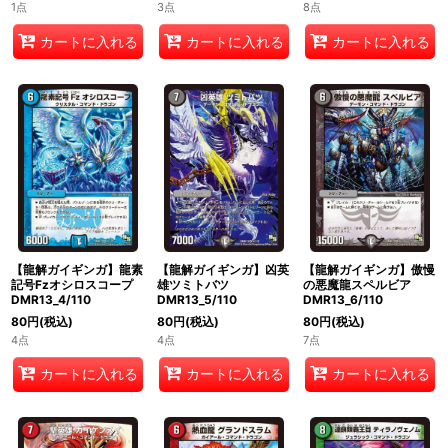
1点
3点
8点
カートに入れる
カートに入れる
カートに入れる
【龍解ガイギンガ】龍素
【龍解ガイギンガ】凶英
【龍解ガイギンガ】傲慢
記号Fzオシロスコープ
雄ツミトバツ
の悪魔龍スペルビア
DMR13_4/110
DMR13_5/110
DMR13_6/110
80
円
(税込)
80
円
(税込)
80
円
(税込)
4点
4点
7点
カートに入れる
カートに入れる
カートに入れる