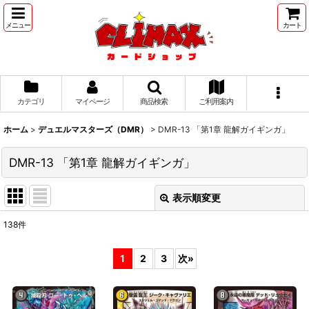
メニュー
カート
カテゴリ
マイページ
商品検索
ご利用案内
ホーム
>
デュエルマスターズ（DMR）
>
DMR-13 「第1章 龍解ガイギンガ」
DMR-13 「第1章 龍解ガイギンガ」
表示順変更
閉じる
138
件
表示数
:
1
2
3
次
»
並び順
: