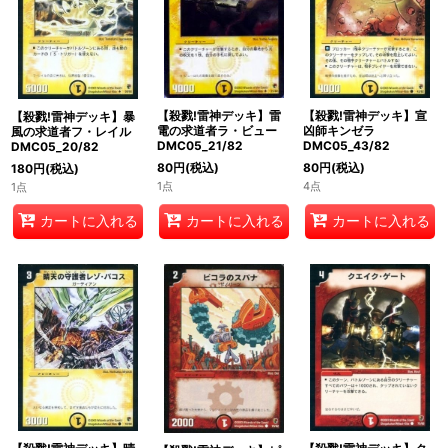
絞り込む
【殺戮!雷神デッキ】宣
【殺戮!雷神デッキ】雷
【殺戮!雷神デッキ】暴
凶師キンゼラ
電の求道者ラ・ビュー
風の求道者フ・レイル
DMC05_43/82
DMC05_21/82
DMC05_20/82
80
円
(税込)
80
円
(税込)
180
円
(税込)
4点
1点
1点
カートに入れる
カートに入れる
カートに入れる