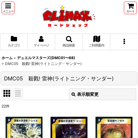
メニュー
カート
カテゴリ
マイページ
商品検索
ご利用案内
ホーム
>
デュエルマスターズ(DMC01〜68)
>
DMC05 殺戮! 雷神(ライトニング・サンダー)
DMC05 殺戮! 雷神(ライトニング・サンダー)
表示順変更
閉じる
22
件
表示数
:
並び順
: