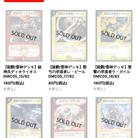
【殺戮!雷神デッキ】銃
【殺戮!雷神デッキ】聖
【殺戮!雷神デッキ】雷
神兵ディオライオス
弓の求道者レ・ビール
撃の求道者ラ・ガイル
DMC05_15/82
DMC05_17/82
DMC05_18/82
180
円
(税込)
80
円
(税込)
180
円
(税込)
在庫なし
在庫なし
在庫なし