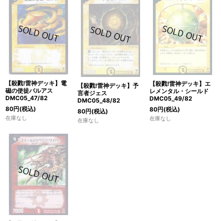
【殺戮!雷神デッキ】電
【殺戮!雷神デッキ】エ
【殺戮!雷神デッキ】予
磁の使徒バルアス
レメンタル・シールド
言者ジェス
DMC05_47/82
DMC05_49/82
DMC05_48/82
80
円
(税込)
80
円
(税込)
80
円
(税込)
在庫なし
在庫なし
在庫なし