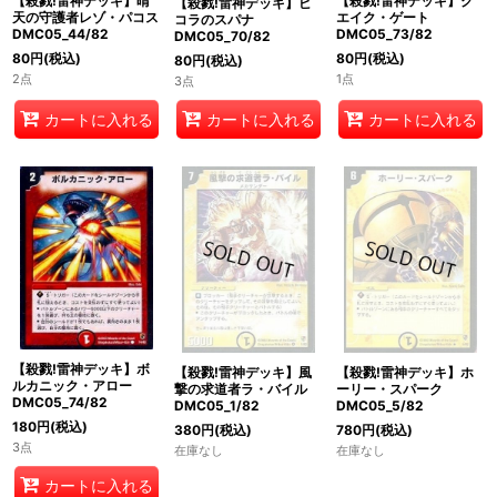
【殺戮!雷神デッキ】ク
【殺戮!雷神デッキ】晴
【殺戮!雷神デッキ】ピ
エイク・ゲート
天の守護者レゾ・パコス
コラのスパナ
DMC05_73/82
DMC05_44/82
DMC05_70/82
80
円
(税込)
80
円
(税込)
80
円
(税込)
1点
2点
3点
カートに入れる
カートに入れる
カートに入れる
【殺戮!雷神デッキ】ボ
【殺戮!雷神デッキ】風
【殺戮!雷神デッキ】ホ
ルカニック・アロー
撃の求道者ラ・バイル
ーリー・スパーク
DMC05_74/82
DMC05_1/82
DMC05_5/82
180
円
(税込)
380
円
(税込)
780
円
(税込)
3点
在庫なし
在庫なし
カートに入れる