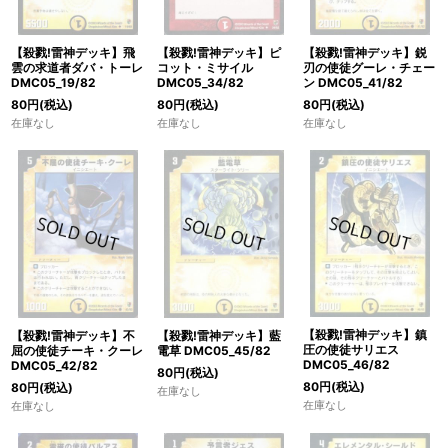
【殺戮!雷神デッキ】ピ
【殺戮!雷神デッキ】飛
【殺戮!雷神デッキ】鋭
コット・ミサイル
雲の求道者ダバ・トーレ
刃の使徒グーレ・チェー
DMC05_34/82
DMC05_19/82
ン DMC05_41/82
80
円
(税込)
80
円
(税込)
80
円
(税込)
在庫なし
在庫なし
在庫なし
【殺戮!雷神デッキ】鎮
【殺戮!雷神デッキ】不
【殺戮!雷神デッキ】藍
圧の使徒サリエス
屈の使徒チーキ・クーレ
電草 DMC05_45/82
DMC05_46/82
DMC05_42/82
80
円
(税込)
80
円
(税込)
80
円
(税込)
在庫なし
在庫なし
在庫なし