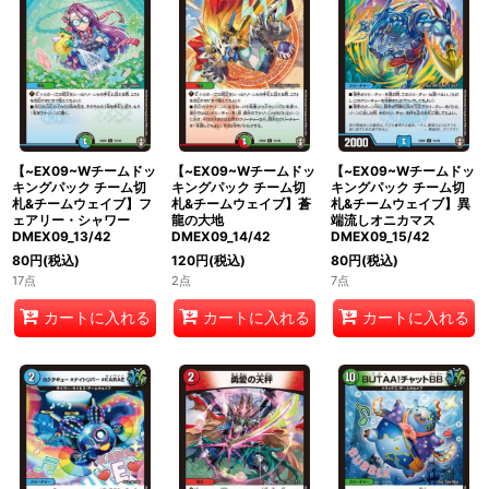
【~EX09~Wチームドッ
【~EX09~Wチームドッ
【~EX09~Wチームドッ
キングパック チーム切
キングパック チーム切
キングパック チーム切
札&チームウェイブ】フ
札&チームウェイブ】蒼
札&チームウェイブ】異
ェアリー・シャワー
龍の大地
端流しオニカマス
DMEX09_13/42
DMEX09_14/42
DMEX09_15/42
80
円
(税込)
120
円
(税込)
80
円
(税込)
17点
2点
7点
カートに入れる
カートに入れる
カートに入れる