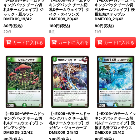
【~EX09~Wチームドッ
【~EX09~Wチームドッ
【~EX09~Wチームドッ
キングパック チーム切
キングパック チーム切
キングパック チーム切
札&チームウェイブ】ジ
札&チームウェイブ】タ
札&チームウェイブ】桜
ャック・豆ルソン
イク・タイソンズ
風妖精ステップル
DMEX09_19/42
DMEX09_20/42
DMEX09_21/42
80
円
(税込)
180
円
(税込)
80
円
(税込)
20点
5点
11点
カートに入れる
カートに入れる
カートに入れる
【~EX09~Wチームドッ
【~EX09~Wチームドッ
【~EX09~Wチームドッ
キングパック チーム切
キングパック チーム切
キングパック チーム切
札&チームウェイブ】シ
札&チームウェイブ】ガ
札&チームウェイブ】飛
ビレアシダケ
ガガン・ジョーカーズ
散する斧プロメテウス
DMEX09_22/42
DMEX09_24/42
DMEX09_25/42
80
円
(税込)
280
円
(税込)
80
円
(税込)