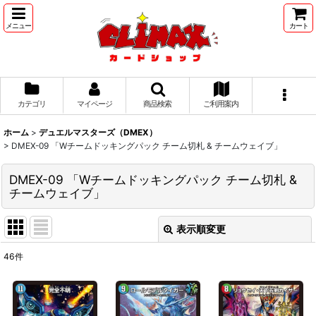
メニュー
カート
カテゴリ
マイページ
商品検索
ご利用案内
ホーム
>
デュエルマスターズ（DMEX）
>
DMEX-09 「Wチームドッキングパック チーム切札 & チームウェイブ」
DMEX-09 「Wチームドッキングパック チーム切札 &
チームウェイブ」
表示順変更
閉じる
46
件
表示数
:
並び順
: