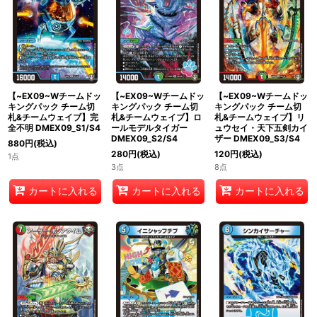
絞り込む
【~EX09~Wチームドッ
【~EX09~Wチームドッ
【~EX09~Wチームドッ
キングパック チーム切
キングパック チーム切
キングパック チーム切
札&チームウェイブ】完
札&チームウェイブ】ロ
札&チームウェイブ】リ
全不明 DMEX09_S1/S4
ールモデルタイガー
ュウセイ・天下五剣カイ
DMEX09_S2/S4
ザー DMEX09_S3/S4
880
円
(税込)
280
円
(税込)
120
円
(税込)
1点
3点
8点
カートに入れる
カートに入れる
カートに入れる