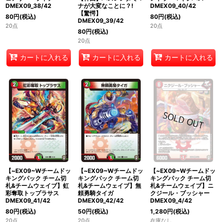
DMEX09_38/42
ナが大変なことに？!
DMEX09_40/42
【驚愕】
80
円
(税込)
80
円
(税込)
DMEX09_39/42
20点
20点
80
円
(税込)
20点
カートに入れる
カートに入れる
カートに入れる
【~EX09~Wチームドッ
【~EX09~Wチームドッ
【~EX09~Wチームドッ
キングパック チーム切
キングパック チーム切
キングパック チーム切
札&チームウェイブ】虹
札&チームウェイブ】無
札&チームウェイブ】ニ
彩奪取トップラサス
頼勇騎タイガ
クジール・ブッシャー
DMEX09_41/42
DMEX09_42/42
DMEX09_4/42
80
円
(税込)
50
円
(税込)
1,280
円
(税込)
20点
20点
在庫なし