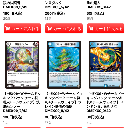
説の決闘者
ンヌダルク
角の超人
DMEX09_3/42
DMEX09_5/42
DMEX09_6/42
180
円
(税込)
280
円
(税込)
80
円
(税込)
20点
12点
15点
カートに入れる
カートに入れる
カートに入れる
【~EX09~Wチームドッ
【~EX09~Wチームドッ
【~EX09~Wチームドッ
キングパック チーム切
キングパック チーム切
キングパック チーム切
札&チームウェイブ】洗
札&チームウェイブ】ブ
札&チームウェイブ】ド
脳センノー
レイン珊瑚の仙樹
ンドン吸い込むナウ
DMEX09_7/42
DMEX09_8/42
DMEX09_9/42
180
円
(税込)
80
円
(税込)
80
円
(税込)
1点
19点
3点