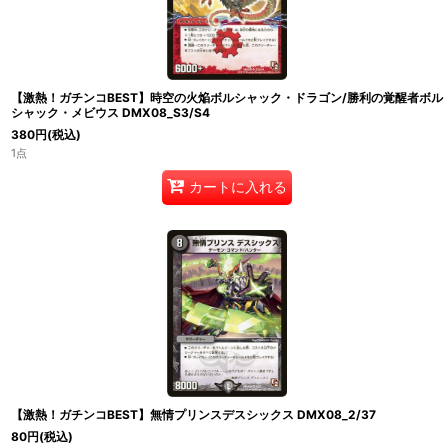
【激熱！ガチンコBEST】時空の火焔ボルシャック・ドラゴン/勝利の覚醒者ボル
シャック・メビウス DMX08_S3/S4
380
円
(税込)
1点
カートに入れる
【激熱！ガチンコBEST】無情プリンスデスシックス DMX08_2/37
80
円
(税込)