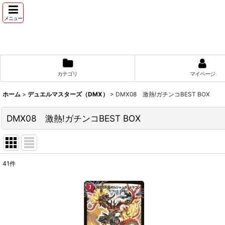
メニュー
カテゴリ
マイページ
ホーム
>
デュエルマスターズ（DMX）
>
DMX08 激熱!ガチンコBEST BOX
DMX08 激熱!ガチンコBEST BOX
41
件
表示数
:
並び順
: