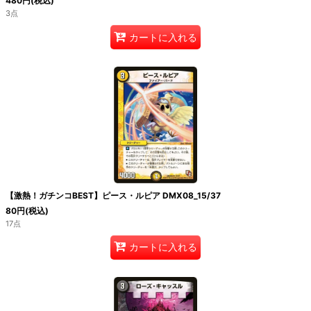
480
円
(税込)
3点
カートに入れる
【激熱！ガチンコBEST】ピース・ルピア DMX08_15/37
80
円
(税込)
17点
カートに入れる