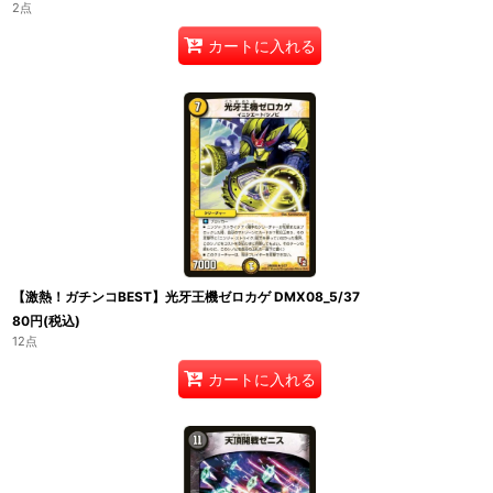
2点
カートに入れる
【激熱！ガチンコBEST】光牙王機ゼロカゲ DMX08_5/37
80
円
(税込)
12点
カートに入れる