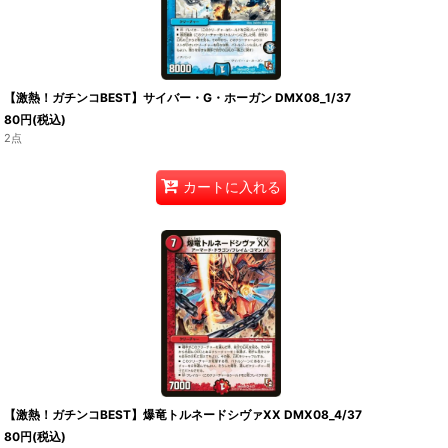
【激熱！ガチンコBEST】サイバー・G・ホーガン DMX08_1/37
80
円
(税込)
2点
カートに入れる
【激熱！ガチンコBEST】爆竜トルネードシヴァXX DMX08_4/37
80
円
(税込)