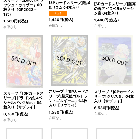
スリーブ『流星のガイア
[SPカードスリーブ]黒城
[SPカードスリーブ]至高
ッシュ・カイザー』60
&バロム 64枚入り
の魂アビスベル=ジャシ
枚入り（GP2023－
ン帝 64枚入り
1st）
1,480
円
(税込)
1,480
円
(税込)
1,680
円
(税込)
在庫なし
在庫なし
在庫なし
スリーブ『[SPカードス
スリーブ『[SPカードス
スリーブ『[SPカードス
リーブ]超天使ゴルドラ
リーブ]クリスタ』64枚
リーブ]ドラゴン娘スペ
ン・ゴルギーニ』64枚
入り【サプライ】
シャルパックVer.』64
入り【サプライ】
枚入り【サプライ】
6,580
円
(税込)
1,580
円
(税込)
在庫なし
3,780
円
(税込)
在庫なし
在庫なし