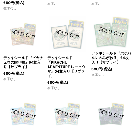
680
円
(税込)
在庫なし
在庫なし
在庫なし
デッキシールド『ポケパ
ルレのみがわり』64枚
デッキシールド『ピカチ
デッキシールド
入り【サプライ】
ュウの贈り物』64枚入
『PIKACHU
り【サプライ】
ADVENTURE レックウ
680
円
(税込)
ザ』64枚入り【サプラ
680
円
(税込)
在庫なし
イ】
在庫なし
680
円
(税込)
在庫なし