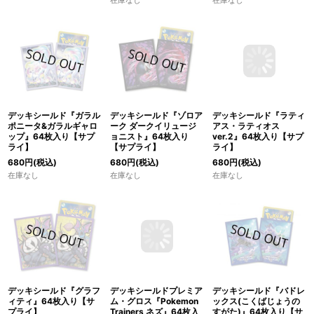
在庫なし
デッキシールド『ガラル
デッキシールド『ゾロア
デッキシールド『ラティ
ポニータ&ガラルギャロ
ーク ダークイリュージ
アス・ラティオス
ップ』64枚入り【サプ
ョニスト』64枚入り
ver.2』64枚入り【サプ
ライ】
【サプライ】
ライ】
680
円
(税込)
680
円
(税込)
680
円
(税込)
在庫なし
在庫なし
在庫なし
デッキシールド『グラフ
デッキシールドプレミア
デッキシールド『バドレ
ィティ』64枚入り【サ
ム・グロス『Pokemon
ックス(こくばじょうの
プライ】
Trainers ネズ』64枚入
すがた)』64枚入り【サ