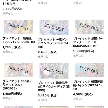
在庫なし
在庫なし
64枚入り
3,580
円
(税込)
在庫なし
プレイマット『飛翔龍
プレイマット 星龍パー
プレイマット ∞龍ゲン
5000VT』GP2025-1st
フェクト・アース
ムエンペラー(GP2024-
DMGP2025-1stP
1st)
1,780
円
(税込)
10,800
円
(税込)
在庫なし
2,480
円
(税込)
在庫なし
在庫なし
プレイマット SSS級天
プレイマット 斬隠蒼頭
プレイマット 龍素記号
災デッドダムド
龍バイケン(GP2025-
wDサイクルペディア(超
(GP2022)
1st)
CSV)
1,480
円
(税込)
4,580
円
(税込)
3,480
円
(税込)
在庫なし
在庫なし
在庫なし