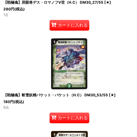
【戦極魂】邪眼将デス・ロマノフV世（H.C） DM30_27/55
[
★
]
280
円
(税込)
1点
カートに入れる
【戦極魂】斬雪妖精バケット・バケット（H.C） DM30_53/55
[
★
]
180
円
(税込)
9点
カートに入れる