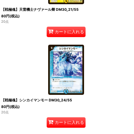
【戦極魂】天雷機士ナヴァール卿 DM30_21/55
80
円
(税込)
20点
カートに入れる
【戦極魂】シンカイマンモー DM30_24/55
80
円
(税込)
20点
カートに入れる