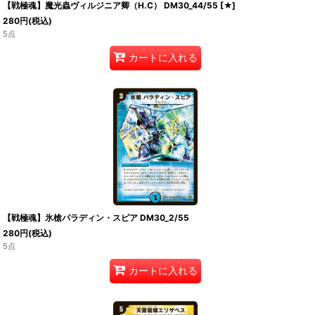
【戦極魂】魔光蟲ヴィルジニア卿（H.C） DM30_44/55
[
★
]
280
円
(税込)
5点
カートに入れる
【戦極魂】氷槍パラディン・スピア DM30_2/55
280
円
(税込)
5点
カートに入れる