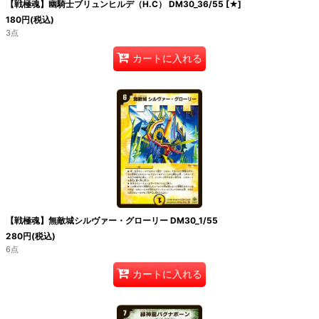
【戦極魂】幽騎士ブリュンヒルデ（H.C） DM30_36/55
[
★
]
180
円
(税込)
3点
カートに入れる
【戦極魂】無敵城シルヴァー・グローリー DM30_1/55
280
円
(税込)
6点
カートに入れる