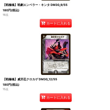
【戦極魂】戦劇エンペラー・キンタ DM30_9/55
180
円
(税込)
16点
カートに入れる
【戦極魂】威牙忍クロカゲ DM30_12/55
180
円
(税込)
15点
カートに入れる