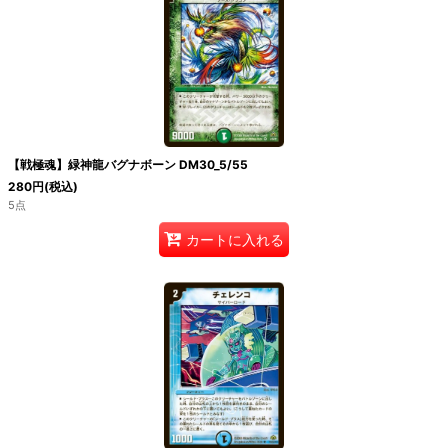
【戦極魂】緑神龍バグナボーン DM30_5/55
280
円
(税込)
5点
カートに入れる