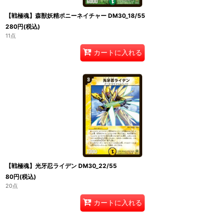
【戦極魂】森獣妖精ポニーネイチャー DM30_18/55
280
円
(税込)
11点
カートに入れる
【戦極魂】光牙忍ライデン DM30_22/55
80
円
(税込)
20点
カートに入れる