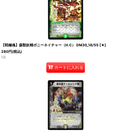
【戦極魂】森獣妖精ポニーネイチャー（H.C） DM30_18/55
[
★
]
280
円
(税込)
1点
カートに入れる