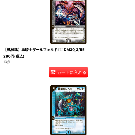
【戦極魂】黒騎士ザールフェルドII世 DM30_3/55
280
円
(税込)
13点
カートに入れる