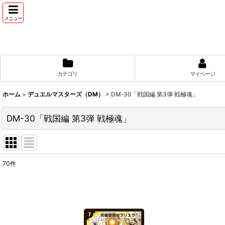
メニュー
カテゴリ
マイページ
ホーム
>
デュエルマスターズ（DM）
>
DM-30「戦国編 第3弾 戦極魂」
DM-30「戦国編 第3弾 戦極魂」
70
件
表示数
:
並び順
: