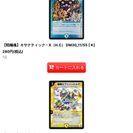
絞り込む
【戦極魂】キサナティック・X（H.C） DM30_11/55
[
★
]
280
円
(税込)
1点
カートに入れる