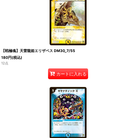
【戦極魂】天雷龍姫エリザベス DM30_7/55
180
円
(税込)
12点
カートに入れる