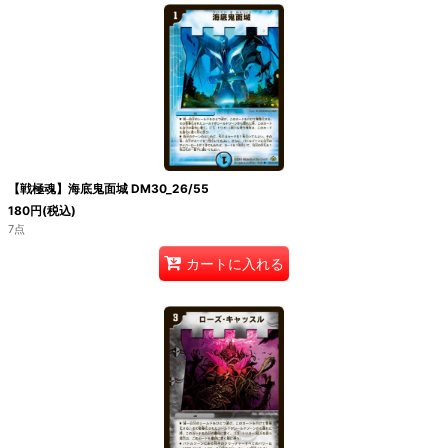
【戦極魂】海底鬼面城 DM30_26/55
180
円
(税込)
7点
カートに入れる