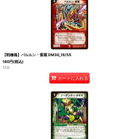
【戦極魂】バルルン・紫蔵 DM30_16/55
180
円
(税込)
13点
カートに入れる