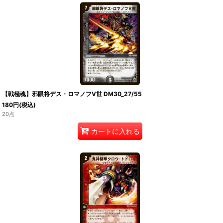
【戦極魂】邪眼将デス・ロマノフV世 DM30_27/55
180
円
(税込)
20点
カートに入れる