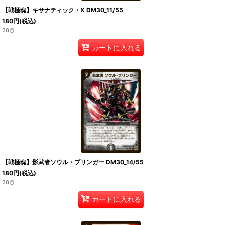
【戦極魂】キサナティック・X DM30_11/55
180
円
(税込)
20点
カートに入れる
【戦極魂】影武者ソウル・ブリンガー DM30_14/55
180
円
(税込)
20点
カートに入れる