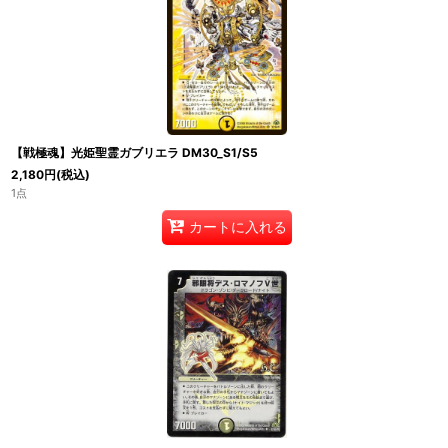
【戦極魂】光姫聖霊ガブリエラ DM30_S1/S5
2,180
円
(税込)
1点
カートに入れる