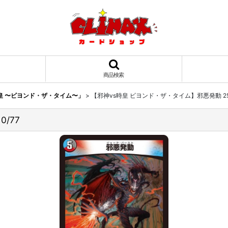
商品検索
s時皇 〜ビヨンド・ザ・タイム〜」
>
【邪神vs時皇 ビヨンド・ザ・タイム】邪悪発動 25RP
/77