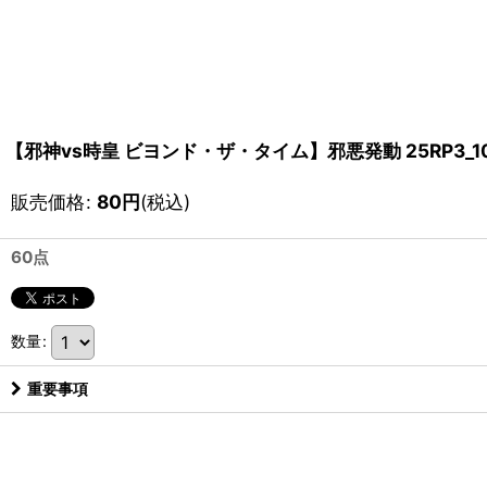
【邪神vs時皇 ビヨンド・ザ・タイム】邪悪発動 25RP3_10
販売価格
:
80
円
(税込)
60点
数量
:
重要事項