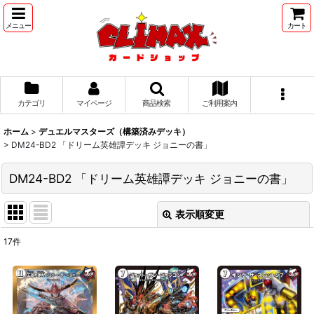
メニュー
カート
カテゴリ
マイページ
商品検索
ご利用案内
ホーム
>
デュエルマスターズ（構築済みデッキ）
>
DM24-BD2 「ドリーム英雄譚デッキ ジョニーの書」
DM24-BD2 「ドリーム英雄譚デッキ ジョニーの書」
表示順変更
閉じる
17
件
表示数
:
並び順
: