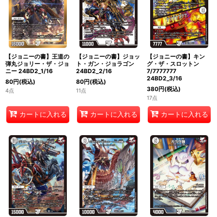
絞り込む
【ジョニーの書】王道の
【ジョニーの書】ジョッ
【ジョニーの書】キン
弾丸ジョリー・ザ・ジョ
ト・ガン・ジョラゴン
グ・ザ・スロットン
ニー 24BD2_1/16
24BD2_2/16
7/7777777
24BD2_3/16
80
円
(税込)
80
円
(税込)
380
円
(税込)
4点
11点
17点
カートに入れる
カートに入れる
カートに入れる