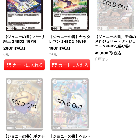
【ジョニーの書】パーリ
【ジョニーの書】ヤッタ
【ジョニーの書】王道の
騎士 24BD2_15/16
レマン 24BD2_16/16
弾丸ジョリー・ザ・ジョ
ニー 24BD2_秘1/秘1
280
円
(税込)
180
円
(税込)
49,800
円
(税込)
8点
24点
在庫なし
カートに入れる
カートに入れる
【ジョニーの書】ポクチ
【ジョニーの書】ヘルト