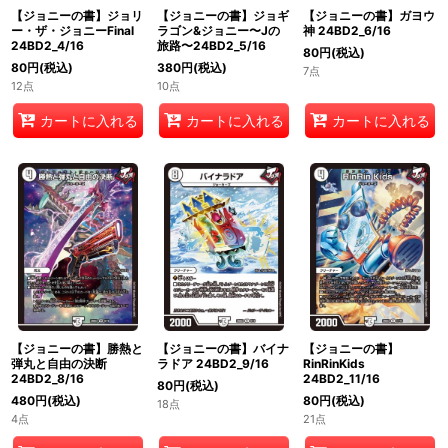
【ジョニーの書】ジョリ
【ジョニーの書】ジョギ
【ジョニーの書】ガヨウ
ー・ザ・ジョニーFinal
ラゴン&ジョニー〜Jの
神 24BD2_6/16
24BD2_4/16
旅路〜24BD2_5/16
80
円
(税込)
80
円
(税込)
380
円
(税込)
7点
12点
10点
カートに入れる
カートに入れる
カートに入れる
【ジョニーの書】勝熱と
【ジョニーの書】バイナ
【ジョニーの書】
弾丸と自由の決断
ラドア 24BD2_9/16
RinRinKids
24BD2_8/16
24BD2_11/16
80
円
(税込)
480
円
(税込)
80
円
(税込)
18点
4点
21点