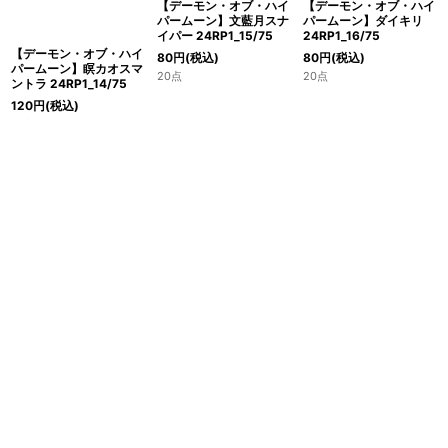
【デーモン・オブ・ハイ
【デーモン・オブ・ハイ
【デーモン・オブ・ハイ
パームーン】瞑カオスマ
パームーン】文藍月スナ
パームーン】ダイキリ
ントラ 24RP1_14/75
イパー 24RP1_15/75
24RP1_16/75
120
円
(税込)
80
円
(税込)
80
円
(税込)
16点
20点
20点
カートに入れる
カートに入れる
カートに入れる
1
2
3
次
»
ホーム
ショッピングカート
マイページ
お気に入り
最近チェックしたアイテム