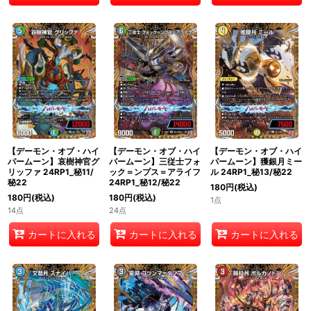
【デーモン・オブ・ハイ
【デーモン・オブ・ハイ
【デーモン・オブ・ハイ
パームーン】哀樹神官グ
パームーン】三従士フォ
パームーン】獲銀月ミー
リッファ 24RP1_秘11/
ック＝ンプス＝アライフ
ル 24RP1_秘13/秘22
秘22
24RP1_秘12/秘22
180
円
(税込)
180
円
(税込)
180
円
(税込)
1点
14点
24点
カートに入れる
カートに入れる
カートに入れる