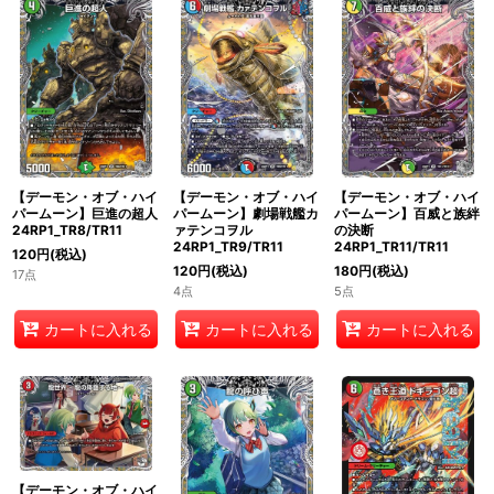
【デーモン・オブ・ハイ
【デーモン・オブ・ハイ
【デーモン・オブ・ハイ
パームーン】巨進の超人
パームーン】劇場戦艦カ
パームーン】百威と族絆
24RP1_TR8/TR11
ァテンコヲル
の決断
24RP1_TR9/TR11
24RP1_TR11/TR11
120
円
(税込)
120
円
(税込)
180
円
(税込)
17点
4点
5点
カートに入れる
カートに入れる
カートに入れる
【デーモン・オブ・ハイ