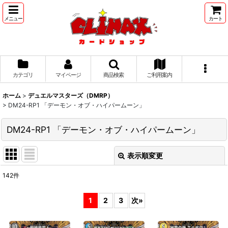
メニュー
カート
カテゴリ
マイページ
商品検索
ご利用案内
ホーム
>
デュエルマスターズ（DMRP）
>
DM24-RP1 「デーモン・オブ・ハイパームーン」
DM24-RP1 「デーモン・オブ・ハイパームーン」
表示順変更
閉じる
142
件
表示数
:
1
2
3
次
»
並び順
: