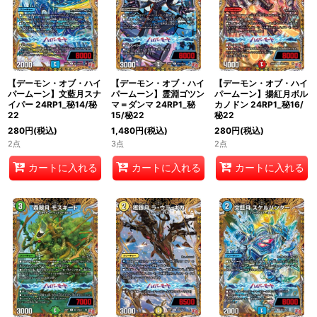
【デーモン・オブ・ハイ
【デーモン・オブ・ハイ
【デーモン・オブ・ハイ
パームーン】文藍月スナ
パームーン】霊淵ゴツン
パームーン】揚紅月ボル
イパー 24RP1_秘14/秘
マ＝ダンマ 24RP1_秘
カノドン 24RP1_秘16/
22
15/秘22
秘22
280
円
(税込)
1,480
円
(税込)
280
円
(税込)
2点
3点
2点
カートに入れる
カートに入れる
カートに入れる