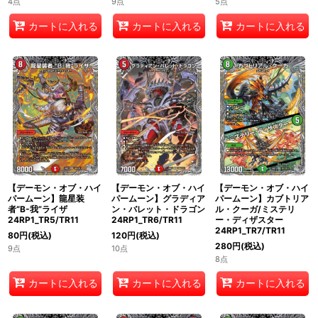
4点
9点
5点
カートに入れる
カートに入れる
カートに入れる
【デーモン・オブ・ハイ
【デーモン・オブ・ハイ
【デーモン・オブ・ハイ
パームーン】龍星装
パームーン】グラディア
パームーン】カブトリア
者“B-我”ライザ
ン・バレット・ドラゴン
ル・クーガ/ミステリ
24RP1_TR5/TR11
24RP1_TR6/TR11
ー・ディザスター
24RP1_TR7/TR11
80
円
(税込)
120
円
(税込)
280
円
(税込)
9点
10点
8点
カートに入れる
カートに入れる
カートに入れる