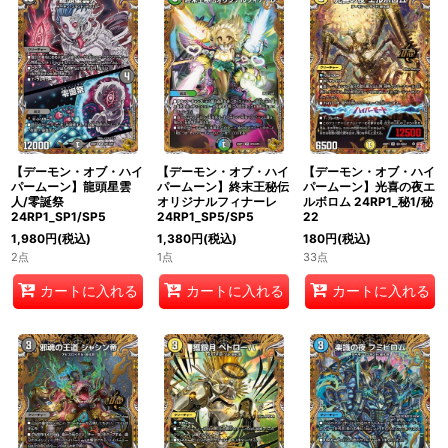
絞り込む
【デーモン・オブ・ハイ
【デーモン・オブ・ハイ
【デーモン・オブ・ハイ
パームーン】龍頭星雲
パームーン】終末王秘伝
パームーン】光喜の夜エ
人/零誕祭
オリジナルフィナーレ
ルボロム 24RP1_秘1/秘
24RP1_SP1/SP5
24RP1_SP5/SP5
22
1,980
円
(税込)
1,380
円
(税込)
180
円
(税込)
2点
1点
33点
カートに入れる
カートに入れる
カートに入れる