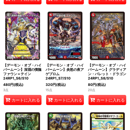
【デーモン・オブ・ハイ
【デーモン・オブ・ハイ
【デーモン・オブ・ハイ
パームーン】深淵の憤髄
パームーン】炎怒の夜ア
パームーン】グラディア
ファウン＝テイン
ゲブロム
ン・バレット・ドラゴン
24RP1_S6/S10
24RP1_S7/S10
24RP1_S8/S10
480
円
(税込)
320
円
(税込)
80
円
(税込)
3点
15点
20点
カートに入れる
カートに入れる
カートに入れる