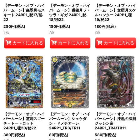
【デーモン・オブ・ハイ
【デーモン・オブ・ハイ
【デーモン・オブ・ハイ
パームーン】森翠月モス
パームーン】獲銀月ラ・
パームーン】文藍月スケ
キート 24RP1_秘17/秘
ウラ・ギガ 24RP1_秘
ルハンター 24RP1_秘
22
18/秘22
19/秘22
280
円
(税込)
180
円
(税込)
180
円
(税込)
3点
7点
2点
カートに入れる
カートに入れる
カートに入れる
【デーモン・オブ・ハイ
【デーモン・オブ・ハイ
【デーモン・オブ・ハイ
パームーン】霊淵スゴー
パームーン】シェケダ
パームーン】漆黒の深淵
チ＝トートロット
ン・ドメチアーレ
ジャシン帝
24RP1_秘20/秘22
24RP1_TR3/TR11
24RP1_TR4/TR11
380
円
(税込)
80
円
(税込)
580
円
(税込)