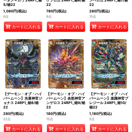
ーダン＝ロウ 24RP1_秘
ゲブロム 24RP1_秘6/秘
ンベロム 24RP1_秘7/秘
5/秘22
22
22
1,080
円
(税込)
780
円
(税込)
280
円
(税込)
6点
9点
10点
カートに入れる
カートに入れる
カートに入れる
【デーモン・オブ・ハイ
【デーモン・オブ・ハイ
【デーモン・オブ・ハイ
パームーン】光喜神官ジ
パームーン】炎怒神官ア
パームーン】楽識神官プ
ョナス 24RP1_秘8/秘
ンゲロス 24RP1_秘9/秘
レジール 24RP1_秘10/
22
22
秘22
280
円
(税込)
180
円
(税込)
1,180
円
(税込)
22点
15点
5点
カートに入れる
カートに入れる
カートに入れる