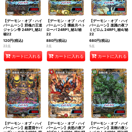
【デーモン・オブ・ハイ
【デーモン・オブ・ハイ
【デーモン・オブ・ハイ
パームーン】邪魂の王道
パームーン】獲銀月ペト
パームーン】楽識の夜フ
ジャシン帝 24RP1_秘2/
ローバ 24RP1_秘3/秘
ミビロム 24RP1_秘4/秘
秘22
22
22
120
円
(税込)
880
円
(税込)
680
円
(税込)
22点
2点
5点
カートに入れる
カートに入れる
カートに入れる
【デーモン・オブ・ハイ
【デーモン・オブ・ハイ
【デーモン・オブ・ハイ
パームーン】超霊淵ヤバ
パームーン】炎怒の夜ア
パームーン】哀樹の夜シ