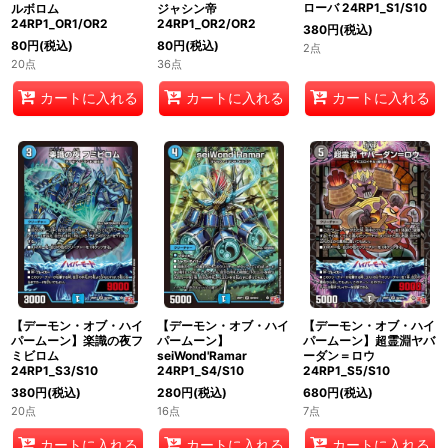
ローバ 24RP1_S1/S10
ルボロム
ジャシン帝
24RP1_OR1/OR2
24RP1_OR2/OR2
380
円
(税込)
80
円
(税込)
80
円
(税込)
2点
20点
36点
カートに入れる
カートに入れる
カートに入れる
【デーモン・オブ・ハイ
【デーモン・オブ・ハイ
【デーモン・オブ・ハイ
パームーン】楽識の夜フ
パームーン】
パームーン】超霊淵ヤバ
ミビロム
seiWond'Ramar
ーダン＝ロウ
24RP1_S3/S10
24RP1_S4/S10
24RP1_S5/S10
380
円
(税込)
280
円
(税込)
680
円
(税込)
20点
16点
7点
カートに入れる
カートに入れる
カートに入れる