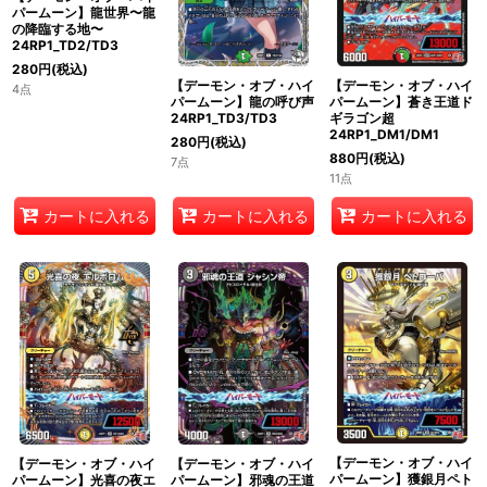
パームーン】龍世界〜龍
の降臨する地〜
24RP1_TD2/TD3
280
円
(税込)
【デーモン・オブ・ハイ
【デーモン・オブ・ハイ
4点
パームーン】龍の呼び声
パームーン】蒼き王道ド
24RP1_TD3/TD3
ギラゴン超
24RP1_DM1/DM1
280
円
(税込)
880
円
(税込)
7点
11点
カートに入れる
カートに入れる
カートに入れる
【デーモン・オブ・ハイ
【デーモン・オブ・ハイ
【デーモン・オブ・ハイ
パームーン】獲銀月ペト
パームーン】光喜の夜エ
パームーン】邪魂の王道