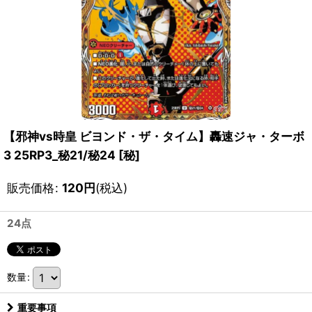
【邪神vs時皇 ビヨンド・ザ・タイム】轟速ジャ・ターボ
3 25RP3_秘21/秘24
[
秘
]
販売価格
:
120
円
(税込)
24点
数量
:
重要事項