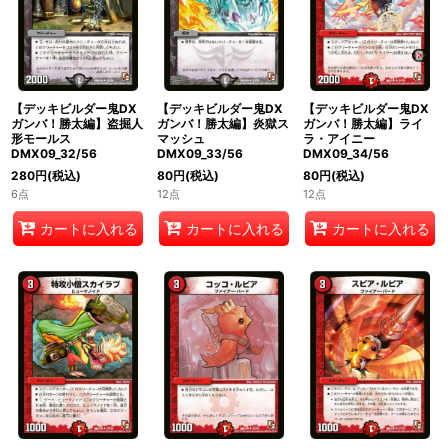
【デッキビルダー鬼DX
【デッキビルダー鬼DX
【デッキビルダー鬼DX
ガンバ！勝太編】盗掘人
ガンバ！勝太編】炎獄ス
ガンバ！勝太編】ライ
形モールス
マッシュ
ラ・アイニー
DMX09_32/56
DMX09_33/56
DMX09_34/56
280
円
(税込)
80
円
(税込)
80
円
(税込)
6点
12点
12点
カートに入れる
カートに入れる
カートに入れる