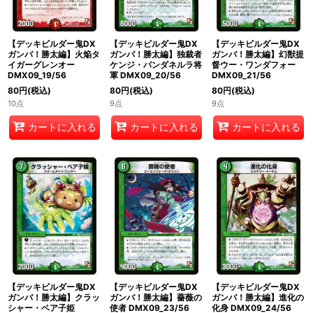
【デッキビルダー鬼DX
【デッキビルダー鬼DX
【デッキビルダー鬼DX
ガンバ！勝太編】火焔タ
ガンバ！勝太編】独裁者
ガンバ！勝太編】幻獣提
イガーグレンオー
ケンジ・パンダネルラ将
督ウー・ワンダフォー
DMX09_19/56
軍 DMX09_20/56
DMX09_21/56
80
円
(税込)
80
円
(税込)
80
円
(税込)
10点
9点
9点
カートに入れる
カートに入れる
カートに入れる
【デッキビルダー鬼DX
【デッキビルダー鬼DX
【デッキビルダー鬼DX
ガンバ！勝太編】クラッ
ガンバ！勝太編】薔薇の
ガンバ！勝太編】進化の
シャー・ベア子姫
使者 DMX09_23/56
化身 DMX09_24/56