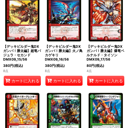
【デッキビルダー鬼DX
【デッキビルダー鬼DX
【デッキビルダー鬼DX
ガンバ！勝太編】超竜バ
ガンバ！勝太編】火ノ鳥
ガンバ！勝太編】爆竜ベ
ジュラ・セカンド
カゲキリ
ルナルド・タイソン
DMX09_15/56
DMX09_16/56
DMX09_17/56
380
円
(税込)
380
円
(税込)
80
円
(税込)
8点
8点
4点
カートに入れる
カートに入れる
カートに入れる