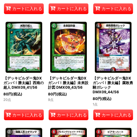
カートに入れる
カートに入れる
カートに入れる
【デッキビルダー鬼DX
【デッキビルダー鬼DX
【デッキビルダー鬼DX
ガンバ！勝太編】西南の
ガンバ！勝太編】未来設
ガンバ！勝太編】腐敗勇
超人 DMX09_41/56
計図 DMX09_43/56
騎ガレック
DMX09_44/56
80
円
(税込)
80
円
(税込)
80
円
(税込)
20点
9点
1点
カートに入れる
カートに入れる
カートに入れる