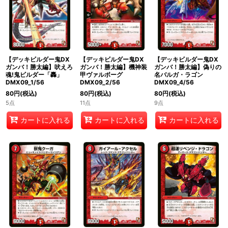
絞り込む
【デッキビルダー鬼DX
【デッキビルダー鬼DX
【デッキビルダー鬼DX
ガンバ！勝太編】吠えろ
ガンバ！勝太編】機神装
ガンバ！勝太編】偽りの
魂!鬼ビルダー「轟」
甲ヴァルボーグ
名バルガ・ラゴン
DMX09_1/56
DMX09_2/56
DMX09_4/56
80
円
(税込)
80
円
(税込)
80
円
(税込)
5点
11点
9点
カートに入れる
カートに入れる
カートに入れる