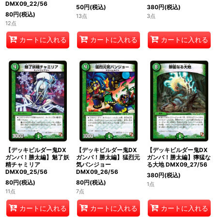
DMX09_22/56
50
円
(税込)
380
円
(税込)
80
円
(税込)
13点
3点
12点
カートに入れる
カートに入れる
カートに入れる
【デッキビルダー鬼DX
【デッキビルダー鬼DX
【デッキビルダー鬼DX
ガンバ！勝太編】魅了妖
ガンバ！勝太編】猛烈元
ガンバ！勝太編】獰猛な
精チャミリア
気バンジョー
る大地 DMX09_27/56
DMX09_25/56
DMX09_26/56
380
円
(税込)
80
円
(税込)
80
円
(税込)
1点
11点
7点
カートに入れる
カートに入れる
カートに入れる