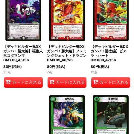
【デッキビルダー鬼DX
【デッキビルダー鬼DX
【デッキビルダー鬼DX
ガンバ！勝太編】福腹人
ガンバ！勝太編】フレミ
ガンバ！勝太編】ピア
形コダマンマ
ングジェット・ドラゴン
ラ・ハート
DMX09_45/56
DMX09_46/56
DMX09_47/56
80
円
(税込)
80
円
(税込)
80
円
(税込)
20点
7点
12点
カートに入れる
カートに入れる
カートに入れる