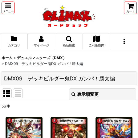
メニュー
カート
カテゴリ
マイページ
商品検索
ご利用案内
ホーム
>
デュエルマスターズ（DMX）
>
DMX09 デッキビルダー鬼DX ガンバ！勝太編
DMX09 デッキビルダー鬼DX ガンバ！勝太編
表示順変更
閉じる
56
件
表示数
:
並び順
: