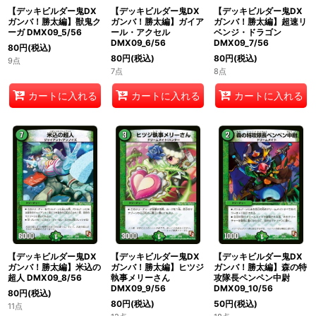
【デッキビルダー鬼DX
【デッキビルダー鬼DX
【デッキビルダー鬼DX
ガンバ！勝太編】獣鬼ク
ガンバ！勝太編】ガイア
ガンバ！勝太編】超速リ
ーガ DMX09_5/56
ール・アクセル
ベンジ・ドラゴン
DMX09_6/56
DMX09_7/56
80
円
(税込)
80
円
(税込)
80
円
(税込)
9点
7点
8点
カートに入れる
カートに入れる
カートに入れる
【デッキビルダー鬼DX
【デッキビルダー鬼DX
【デッキビルダー鬼DX
ガンバ！勝太編】米込の
ガンバ！勝太編】ヒツジ
ガンバ！勝太編】森の特
超人 DMX09_8/56
執事メリーさん
攻隊長ペンペン中尉
DMX09_9/56
DMX09_10/56
80
円
(税込)
80
円
(税込)
50
円
(税込)
11点