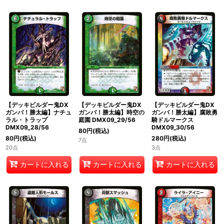
【デッキビルダー鬼DX
【デッキビルダー鬼DX
【デッキビルダー鬼DX
ガンバ！勝太編】ナチュ
ガンバ！勝太編】時空の
ガンバ！勝太編】腐敗勇
ラル・トラップ
庭園 DMX09_29/56
騎ドルマークス
DMX09_28/56
DMX09_30/56
80
円
(税込)
80
円
(税込)
280
円
(税込)
7点
20点
3点
カートに入れる
カートに入れる
カートに入れる