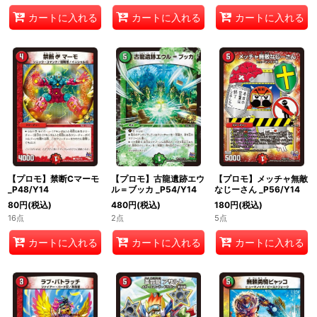
カートに入れる
カートに入れる
カートに入れる
【プロモ】禁断Cマーモ
【プロモ】古龍遺跡エウ
【プロモ】メッチャ無敵
_P48/Y14
ル＝ブッカ _P54/Y14
なじーさん _P56/Y14
80
円
(税込)
480
円
(税込)
180
円
(税込)
16点
2点
5点
カートに入れる
カートに入れる
カートに入れる