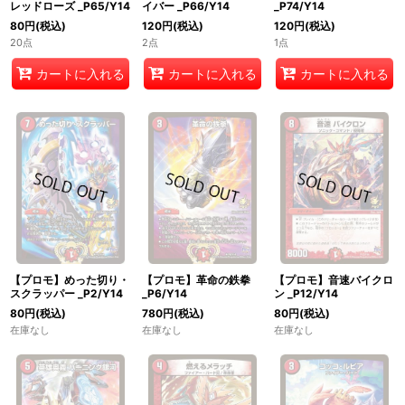
レッドローズ _P65/Y14
イバー _P66/Y14
_P74/Y14
80
円
(税込)
120
円
(税込)
120
円
(税込)
20点
2点
1点
カートに入れる
カートに入れる
カートに入れる
【プロモ】めった切り・
【プロモ】革命の鉄拳
【プロモ】音速バイクロ
スクラッパー _P2/Y14
_P6/Y14
ン _P12/Y14
80
円
(税込)
780
円
(税込)
80
円
(税込)
在庫なし
在庫なし
在庫なし