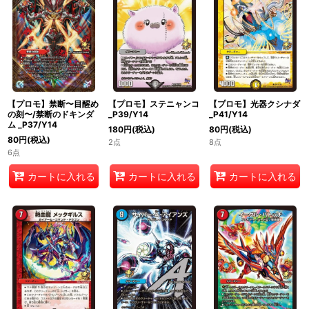
【プロモ】禁断〜目醒め
【プロモ】ステニャンコ
【プロモ】光器クシナダ
の刻〜/禁断のドキンダ
_P39/Y14
_P41/Y14
ム _P37/Y14
180
円
(税込)
80
円
(税込)
80
円
(税込)
2点
8点
6点
カートに入れる
カートに入れる
カートに入れる