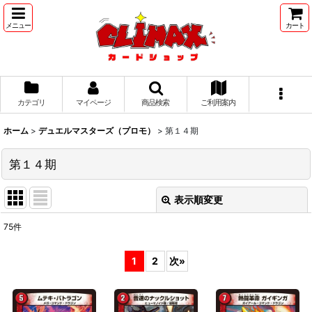
メニュー
カート
カテゴリ
マイページ
商品検索
ご利用案内
ホーム
>
デュエルマスターズ（プロモ）
>
第１４期
第１４期
表示順変更
閉じる
75
件
表示数
:
1
2
次
»
並び順
: