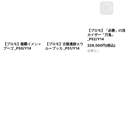
【プロモ】「必勝」の頂
【プロモ】龍覇イメン＝
【プロモ】古龍遺跡エウ
カイザー「刃鬼」
ブーゴ _P50/Y14
ル＝ブッカ _P51/Y14
_P52/Y14
118,000
円
(税込)
1,980
円
(税込)
328,000
円
(税込)
在庫なし
在庫なし
在庫なし
1
2
次
»
ホーム
ショッピングカート
マイページ
お気に入り