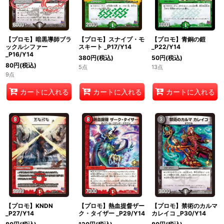
【プロモ】暗黒導師ブラ
【プロモ】スナイプ・モ
【プロモ】青銅の鎧
ックルシファー
スキート _P17/Y14
_P22/Y14
_P16/Y14
380
円
(税込)
50
円
(税込)
80
円
(税込)
5点
13点
9点
カートに入れる
カートに入れる
カートに入れる
【プロモ】KNDN
【プロモ】熱血提督ザー
【プロモ】禁術のカルマ
_P27/Y14
ク・タイザー _P29/Y14
カレイコ _P30/Y14