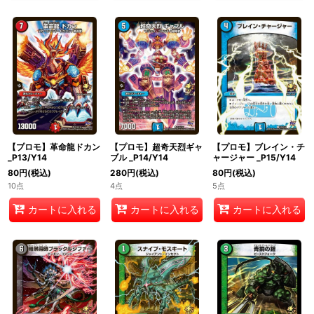
【プロモ】革命龍ドカン
【プロモ】超奇天烈ギャ
【プロモ】ブレイン・チ
_P13/Y14
ブル _P14/Y14
ャージャー _P15/Y14
80
円
(税込)
280
円
(税込)
80
円
(税込)
10点
4点
5点
カートに入れる
カートに入れる
カートに入れる