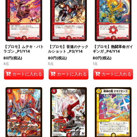
絞り込む
【プロモ】ムテキ・バト
【プロモ】音速のナック
【プロモ】熱闘革命ガイ
ラゴン _P1/Y14
ルショット _P3/Y14
ギンガ _P4/Y14
80
円
(税込)
80
円
(税込)
80
円
(税込)
4点
5点
1点
カートに入れる
カートに入れる
カートに入れる