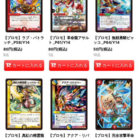
【プロモ】ラブ・バトラ
【プロモ】革命龍アサル
【プロモ】無頼勇騎ビャ
ッチ _P58/Y14
ト _P61/Y14
ッコ _P64/Y14
80
円
(税込)
80
円
(税込)
50
円
(税込)
9点
1点
10点
カートに入れる
カートに入れる
カートに入れる
【プロモ】真紅の精霊龍
【プロモ】アクア・リバ
【プロモ】完全攻撃革命