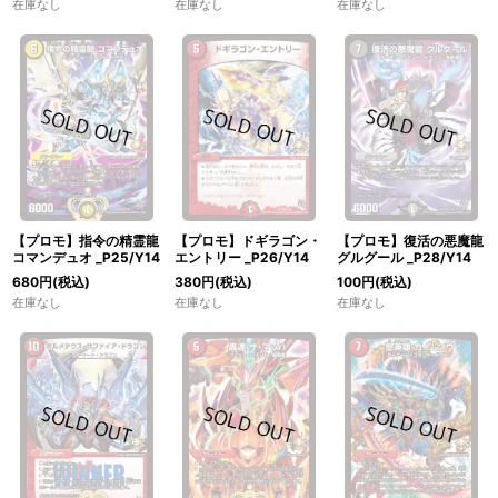
在庫なし
在庫なし
在庫なし
【プロモ】指令の精霊龍
【プロモ】ドギラゴン・
【プロモ】復活の悪魔龍
コマンデュオ _P25/Y14
エントリー _P26/Y14
グルグール _P28/Y14
680
円
(税込)
380
円
(税込)
100
円
(税込)
在庫なし
在庫なし
在庫なし