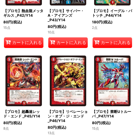
【プロモ】熱血龍メッタ
【プロモ】サイバー・
【プロモ】イーグル・バ
ギルス _P42/Y14
A・アイアンズ
トッチ _P44/Y14
_P43/Y14
80
円
(税込)
180
円
(税込)
80
円
(税込)
15点
2点
10点
カートに入れる
カートに入れる
カートに入れる
【プロモ】超轟速レッ
【プロモ】リベレーショ
【プロモ】禁断Uトルー
ド・エンド _P45/Y14
ン・オブ・ジ・エンド
パ _P47/Y14
_P46/Y14
80
円
(税込)
80
円
(税込)
80
円
(税込)
8点
15点
13点