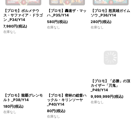
【プロモ】ボルメテウ
【プロモ】轟速ザ・マッ
【プロモ】怒英雄ガイム
ス・サファイア・ドラゴ
ハ _P35/Y14
ソウ _P36/Y14
ン _P34/Y14
580
円
(税込)
280
円
(税込)
7,980
円
(税込)
在庫なし
在庫なし
在庫なし
【プロモ】「必勝」の頂
【プロモ】龍覇グレンモ
【プロモ】密林の総督ハ
カイザー「刃鬼」
ルト _P38/Y14
ックル・キリンソーヤ
_P49/Y14
_P40/Y14
180
円
(税込)
9,999,999
円
(税込)
80
円
(税込)
在庫なし
在庫なし
在庫なし