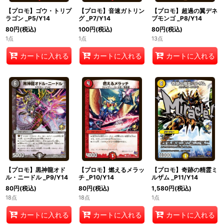
【プロモ】ゴウ・トリプ
【プロモ】音速ガトリン
【プロモ】超過の翼デネ
ラゴン _P5/Y14
グ _P7/Y14
ブモンゴ _P8/Y14
80
円
(税込)
100
円
(税込)
80
円
(税込)
1点
1点
13点
カートに入れる
カートに入れる
カートに入れる
【プロモ】黒神龍オド
【プロモ】燃えるメラッ
【プロモ】奇跡の精霊ミ
ル・ニードル _P9/Y14
チ _P10/Y14
ルザム _P11/Y14
80
円
(税込)
80
円
(税込)
1,580
円
(税込)
18点
18点
1点
カートに入れる
カートに入れる
カートに入れる