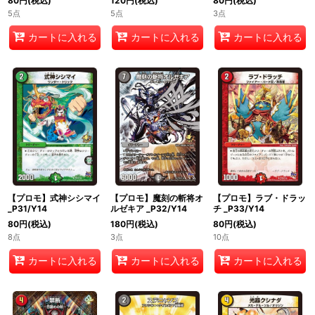
80
円
(税込)
120
円
(税込)
80
円
(税込)
5点
5点
3点
カートに入れる
カートに入れる
カートに入れる
【プロモ】式神シシマイ
【プロモ】魔刻の斬将オ
【プロモ】ラブ・ドラッ
_P31/Y14
ルゼキア _P32/Y14
チ _P33/Y14
80
円
(税込)
180
円
(税込)
80
円
(税込)
8点
3点
10点
カートに入れる
カートに入れる
カートに入れる