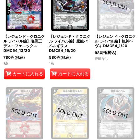
絞り込む
【レジェンド・クロニク
【レジェンド・クロニク
【レジェンド・クロニク
ル ライバル編】暗黒王
ル ライバル編】魔龍バ
ル ライバル編】龍神ヘ
デス・フェニックス
ベルギヌス
ヴィ DMC54_1/20
DMC54_13/20
DMC54_16/20
980
円
(税込)
780
円
(税込)
580
円
(税込)
在庫なし
1点
1点
カートに入れる
カートに入れる