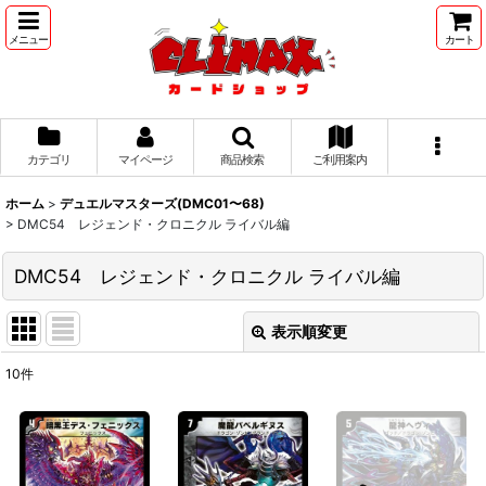
メニュー
カート
カテゴリ
マイページ
商品検索
ご利用案内
ホーム
>
デュエルマスターズ(DMC01〜68)
>
DMC54 レジェンド・クロニクル ライバル編
DMC54 レジェンド・クロニクル ライバル編
表示順変更
閉じる
10
件
表示数
:
並び順
: