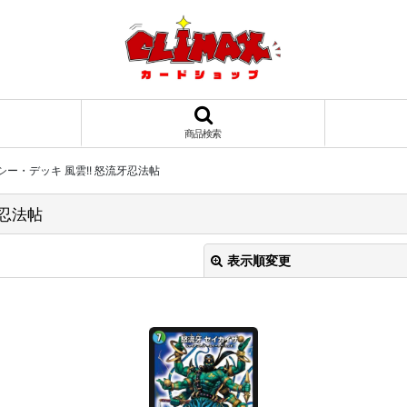
商品検索
シー・デッキ 風雲!! 怒流牙忍法帖
牙忍法帖
表示順変更