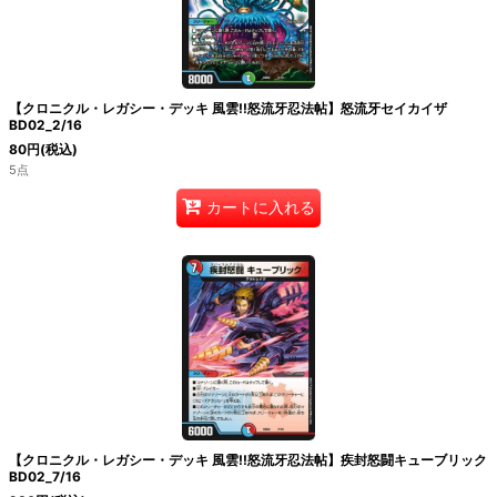
絞り込む
【クロニクル・レガシー・デッキ 風雲!!怒流牙忍法帖】怒流牙セイカイザ
BD02_2/16
80
円
(税込)
5点
カートに入れる
【クロニクル・レガシー・デッキ 風雲!!怒流牙忍法帖】疾封怒闘キューブリック
BD02_7/16