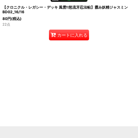
【クロニクル・レガシー・デッキ 風雲!!怒流牙忍法帖】霞み妖精ジャスミン
BD02_16/16
80
円
(税込)
22点
カートに入れる