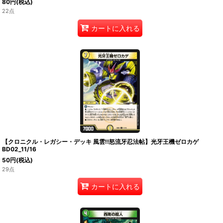
80
円
(税込)
22点
カートに入れる
【クロニクル・レガシー・デッキ 風雲!!怒流牙忍法帖】光牙王機ゼロカゲ
BD02_11/16
50
円
(税込)
29点
カートに入れる