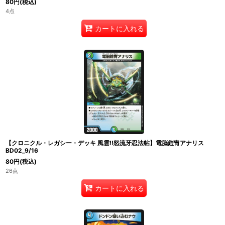
80
円
(税込)
4点
カートに入れる
【クロニクル・レガシー・デッキ 風雲!!怒流牙忍法帖】電脳鎧冑アナリス
BD02_9/16
80
円
(税込)
26点
カートに入れる