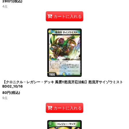
280
円
(税込)
4点
カートに入れる
【クロニクル・レガシー・デッキ 風雲!!怒流牙忍法帖】怒流牙サイゾウミスト
BD02_10/16
80
円
(税込)
9点
カートに入れる