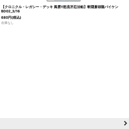
【クロニクル・レガシー・デッキ 風雲!!怒流牙忍法帖】斬隠蒼頭龍バイケン
BD02_3/16
680
円
(税込)
在庫なし