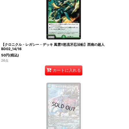
【クロニクル・レガシー・デッキ 風雲!!怒流牙忍法帖】西南の超人
BD02_14/16
50
円
(税込)
26点
カートに入れる