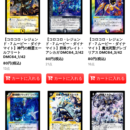
絞り込む
【コロコロ・レジェン
【コロコロ・レジェン
【コロコロ・レジェン
ド・7 ムービー・ダイナ
ド・7 ムービー・ダイナ
ド・7 ムービー・ダイナ
マイト】神門の精霊エー
マイト】邪将グレイト・
マイト】魔光死聖グレゴ
ルフリート
アシカガ DMC64_2/42
リアス DMC64_3/42
DMC64_1/42
80
円
(税込)
80
円
(税込)
80
円
(税込)
21点
16点
13点
カートに入れる
カートに入れる
カートに入れる