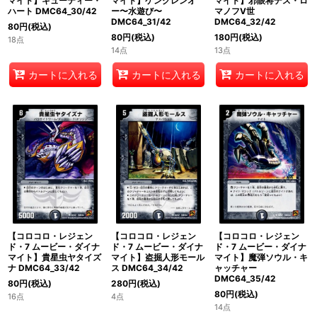
マイト】キューティー・
マイト】ケングレンオ
マイト】邪眼将デス・ロ
ハート DMC64_30/42
ー〜水遊び〜
マノフV世
DMC64_31/42
DMC64_32/42
80
円
(税込)
80
円
(税込)
180
円
(税込)
18点
14点
13点
カートに入れる
カートに入れる
カートに入れる
【コロコロ・レジェン
【コロコロ・レジェン
【コロコロ・レジェン
ド・7 ムービー・ダイナ
ド・7 ムービー・ダイナ
ド・7 ムービー・ダイナ
マイト】貴星虫ヤタイズ
マイト】盗掘人形モール
マイト】魔弾ソウル・キ
ナ DMC64_33/42
ス DMC64_34/42
ャッチャー
DMC64_35/42
80
円
(税込)
280
円
(税込)
80
円
(税込)
16点
4点
14点