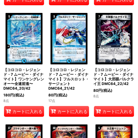
【コロコロ・レジェン
【コロコロ・レジェン
【コロコロ・レジェン
ド・7 ムービー・ダイナ
ド・7 ムービー・ダイナ
ド・7 ムービー・ダイナ
マイト】ワンケングレン
マイト】フルスロット・
マイト】大邪眼バルクラ
オー〜全速前進〜
サージェント
イ王 DMC64_22/42
DMC64_20/42
DMC64_21/42
80
円
(税込)
180
円
(税込)
80
円
(税込)
8点
8点
17点
カートに入れる
カートに入れる
カートに入れる