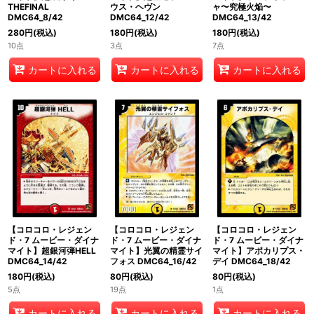
THEFINAL
ウス・ヘヴン
ャ〜究極火焔〜
DMC64_8/42
DMC64_12/42
DMC64_13/42
280
円
(税込)
180
円
(税込)
180
円
(税込)
10点
3点
7点
カートに入れる
カートに入れる
カートに入れる
【コロコロ・レジェン
【コロコロ・レジェン
【コロコロ・レジェン
ド・7 ムービー・ダイナ
ド・7 ムービー・ダイナ
ド・7 ムービー・ダイナ
マイト】超銀河弾HELL
マイト】光翼の精霊サイ
マイト】アポカリプス・
DMC64_14/42
フォス DMC64_16/42
デイ DMC64_18/42
180
円
(税込)
80
円
(税込)
80
円
(税込)
5点
19点
1点
カートに入れる
カートに入れる
カートに入れる