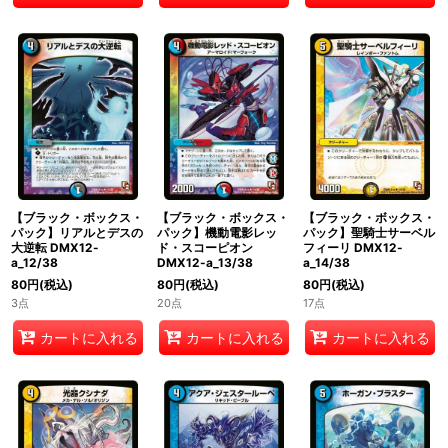
【ブラック・ボックス・
【ブラック・ボックス・
【ブラック・ボックス・
パック】リアルとデスの
パック】機動電影レッ
パック】聖騎士サーベル
大逆転 DMX12-
ド・スコーピオン
フィーリ DMX12-
a_12/38
DMX12-a_13/38
a_14/38
80
円
(税込)
80
円
(税込)
80
円
(税込)
3点
20点
17点
カートに入れる
カートに入れる
カートに入れる