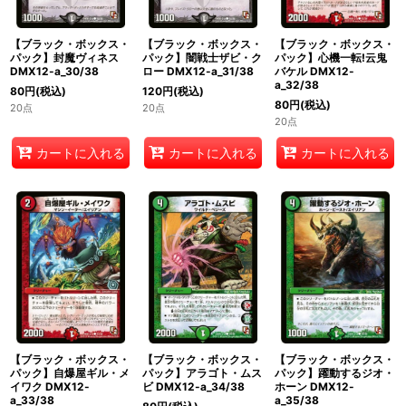
【ブラック・ボックス・
【ブラック・ボックス・
【ブラック・ボックス・
パック】封魔ヴィネス
パック】闇戦士ザビ・ク
パック】心機一転!云鬼
DMX12-a_30/38
ロー DMX12-a_31/38
バケル DMX12-
a_32/38
80
円
(税込)
120
円
(税込)
80
円
(税込)
20点
20点
20点
カートに入れる
カートに入れる
カートに入れる
【ブラック・ボックス・
【ブラック・ボックス・
【ブラック・ボックス・
パック】自爆屋ギル・メ
パック】アラゴト・ムス
パック】躍動するジオ・
イワク DMX12-
ビ DMX12-a_34/38
ホーン DMX12-
a_33/38
a_35/38