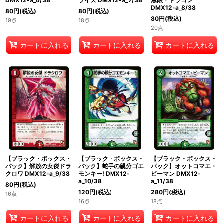
DMX12-a_6/38
ライズ DMX12-a_7/38
無限・ドラゴン
DMX12-a_8/38
80
円
(税込)
80
円
(税込)
80
円
(税込)
19点
18点
20点
カートに入れる
カートに入れる
カートに入れる
【ブラック・ボックス・
【ブラック・ボックス・
【ブラック・ボックス・
パック】解放の女傑ドラ
パック】蛇手の親分ゴエ
パック】オットコマエ・
クロワ DMX12-a_9/38
モンキー! DMX12-
ピーマン DMX12-
a_10/38
a_11/38
80
円
(税込)
120
円
(税込)
280
円
(税込)
16点
16点
18点
カートに入れる
カートに入れる
カートに入れる