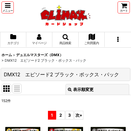
メニュー
カート
カテゴリ
マイページ
商品検索
ご利用案内
ホーム
>
デュエルマスターズ（DMX）
>
DMX12 エピソード2 ブラック・ボックス・パック
DMX12 エピソード2 ブラック・ボックス・パック
表示順変更
閉じる
152
件
表示数
:
1
2
3
次
»
並び順
: