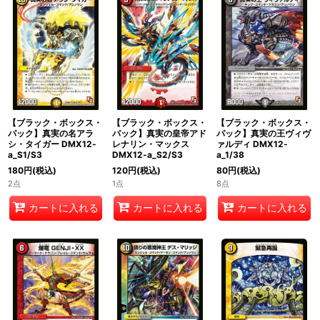
絞り込む
【ブラック・ボックス・
【ブラック・ボックス・
【ブラック・ボックス・
パック】真実の名アラ
パック】真実の皇帝アド
パック】真実の王ヴィヴ
シ・タイガー DMX12-
レナリン・マックス
ァルディ DMX12-
a_S1/S3
DMX12-a_S2/S3
a_1/38
180
円
(税込)
120
円
(税込)
80
円
(税込)
2点
1点
8点
カートに入れる
カートに入れる
カートに入れる