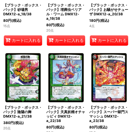
【ブラック・ボックス・
【ブラック・ボックス・
【ブラック・ボックス・
パック】砂場男
パック】埋葬虫ベリア
パック】お騒がせチュー
DMX12-a_18/38
ル・ワーム DMX12-
ザ DMX12-a_20/38
a_19/38
80
円
(税込)
180
円
(税込)
80
円
(税込)
15点
4点
20点
カートに入れる
カートに入れる
カートに入れる
【ブラック・ボックス・
【ブラック・ボックス・
【ブラック・ボックス・
パック】陰陽の舞
パック】天真妖精オチャ
パック】スーパー獄門ス
DMX12-a_21/38
ッピィ DMX12-
マッシュ DMX12-
a_22/38
a_23/38
380
円
(税込)
80
円
(税込)
80
円
(税込)
20点