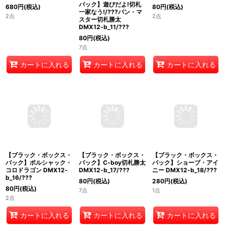
パック】デュエマの鬼!
パック】遊びだよ!切札
パック】爆竜ストーム
キクチ師範代 DMX12-
一家なう!/???パン・マ
XX＜天地爆裂＞
b_10/???
スター切札勝太
DMX12-b_14/???
DMX12-b_11/???
680
円
(税込)
80
円
(税込)
80
円
(税込)
2点
2点
7点
カートに入れる
カートに入れる
カートに入れる
【ブラック・ボックス・
【ブラック・ボックス・
【ブラック・ボックス・
パック】ボルシャック・
パック】C-boy切札勝太
パック】ショーブ・アイ
コロドラゴン DMX12-
DMX12-b_17/???
ニー DMX12-b_18/???
b_16/???
80
円
(税込)
280
円
(税込)
80
円
(税込)
7点
1点
2点