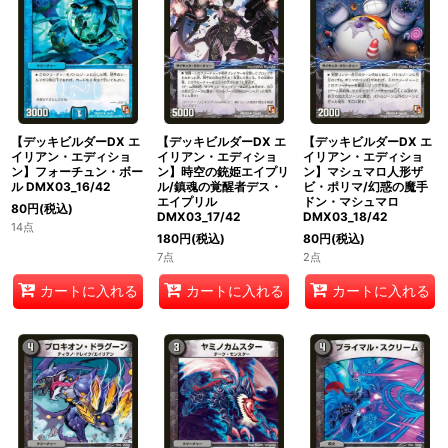
【デッキビルダーDX エ
【デッキビルダーDX エ
【デッキビルダーDX エ
イリアン・エディショ
イリアン・エディショ
イリアン・エディショ
ン】フォーチュン・ボー
ン】時空の銃姫エイプリ
ン】マシュマロ人形ザ
ル DMX03_16/42
ル/鎮魂の覚醒者デス・
ビ・ポリマ/幻惑の魔手
エイプリル
ドン・マシュマロ
80
円
(税込)
DMX03_17/42
DMX03_18/42
14点
180
円
(税込)
80
円
(税込)
7点
2点
カートに入れる
カートに入れる
カートに入れる