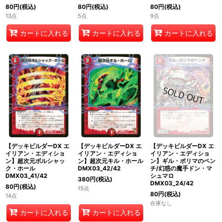
80
円
(税込)
80
円
(税込)
80
円
(税込)
13点
5点
9点
カートに入れる
カートに入れる
カートに入れる
【デッキビルダーDX エ
【デッキビルダーDX エ
【デッキビルダーDX エ
イリアン・エディショ
イリアン・エディショ
イリアン・エディショ
ン】超次元ボルシャッ
ン】超次元キル・ホール
ン】ギル・ポリマのペン
ク・ホール
DMX03_42/42
チ/幻惑の魔手ドン・マ
DMX03_41/42
シュマロ
380
円
(税込)
DMX03_24/42
80
円
(税込)
15点
80
円
(税込)
14点
在庫なし
カートに入れる
カートに入れる