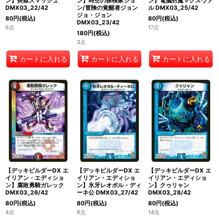
ン】炎獄スマッシュ
ン】時空の探検家ジョ
ン】電脳封魔マクスヴァ
DMX03_22/42
ン/冒険の覚醒者ジョン
ル DMX03_25/42
ジョ・ジョン
80
円
(税込)
80
円
(税込)
DMX03_23/42
6点
17点
180
円
(税込)
3点
カートに入れる
カートに入れる
カートに入れる
【デッキビルダーDX エ
【デッキビルダーDX エ
【デッキビルダーDX エ
イリアン・エディショ
イリアン・エディショ
イリアン・エディショ
ン】腐敗勇騎ガレック
ン】氷牙レオポル・ディ
ン】クゥリャン
DMX03_26/42
ーネ公 DMX03_27/42
DMX03_28/42
80
円
(税込)
80
円
(税込)
80
円
(税込)
4点
8点
14点