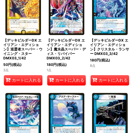
絞り込む
【デッキビルダーDX エ
【デッキビルダーDX エ
【デッキビルダーDX エ
イリアン・エディショ
イリアン・エディショ
イリアン・エディショ
ン】巡霊者スーパー・ウ
ン】魔水晶スーパー・デ
ン】クリスタル・ランサ
イニング・スター
ィス・リバイバー
ー DMX03_3/42
DMX03_1/42
DMX03_2/42
180
円
(税込)
50
円
(税込)
180
円
(税込)
8点
3点
1点
カートに入れる
カートに入れる
カートに入れる