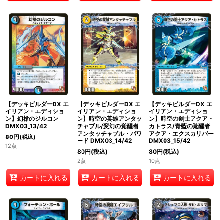
【デッキビルダーDX エ
【デッキビルダーDX エ
【デッキビルダーDX エ
イリアン・エディショ
イリアン・エディショ
イリアン・エディショ
ン】幻槍のジルコン
ン】時空の英雄アンタッ
ン】時空の剣士アクア・
DMX03_13/42
チャブル/変幻の覚醒者
カトラス/青藍の覚醒者
アンタッチャブル・パワ
アクア・エクスカリバー
80
円
(税込)
ード DMX03_14/42
DMX03_15/42
12点
80
円
(税込)
80
円
(税込)
2点
10点
カートに入れる
カートに入れる
カートに入れる