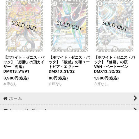
【ホワイト・ゼニス・パ
【ホワイト・ゼニス・パ
【ホワイト・ゼニス・パ
ック】「必勝」の頂カイ
ック】「破滅」の頂ユー
ック】「修羅」の頂
ザー「刃鬼」
トピア・エヴァー
VAN・ベートーベン
DMX13_V1/V1
DMX13_S1/S2
DMX13_S2/S2
3,980
円
(税込)
80
円
(税込)
1,380
円
(税込)
在庫なし
在庫なし
在庫なし
ホーム
ショッピングカート
マイページ
お気に入り