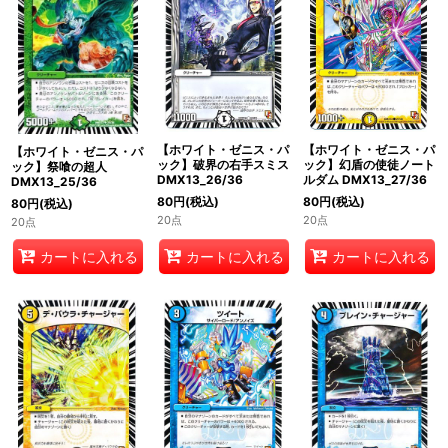
【ホワイト・ゼニス・パ
【ホワイト・ゼニス・パ
【ホワイト・ゼニス・パ
ック】破界の右手スミス
ック】幻盾の使徒ノート
ック】祭喰の超人
DMX13_26/36
ルダム DMX13_27/36
DMX13_25/36
80
円
(税込)
80
円
(税込)
80
円
(税込)
20点
20点
20点
カートに入れる
カートに入れる
カートに入れる