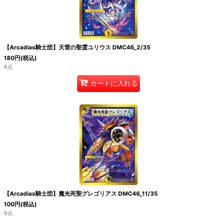
絞り込む
【Arcadias騎士団】天雷の聖霊ユリウス DMC46_2/35
180
円
(税込)
6点
カートに入れる
【Arcadias騎士団】魔光死聖グレゴリアス DMC46_11/35
100
円
(税込)
9点