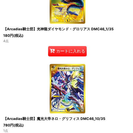
【Arcadias騎士団】光神龍ダイヤモンド・グロリアス DMC46_1/35
180
円
(税込)
4点
カートに入れる
【Arcadias騎士団】魔光大帝ネロ・グリフィス DMC46_10/35
780
円
(税込)
1点