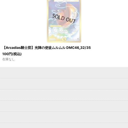
【Arcadias騎士団】光陣の使徒ムルムル DMC46_32/35
100
円
(税込)
在庫なし