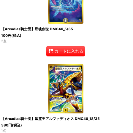
【Arcadias騎士団】邪魂創世 DMC46_5/35
100
円
(税込)
2点
カートに入れる
【Arcadias騎士団】聖霊王アルファディオス DMC46_18/35
380
円
(税込)
1点