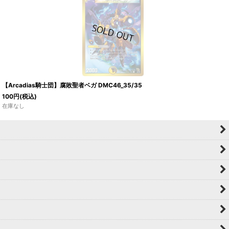
【Arcadias騎士団】腐敗聖者ベガ DMC46_35/35
100
円
(税込)
在庫なし