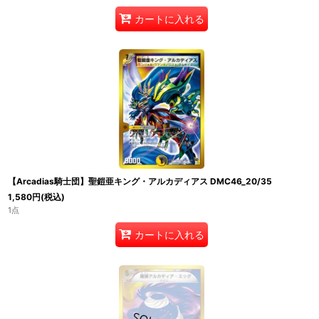
カートに入れる
【Arcadias騎士団】聖鎧亜キング・アルカディアス DMC46_20/35
1,580
円
(税込)
1点
カートに入れる