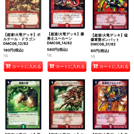
絞り込む
【超速!火竜デッキ】爆
【超速!火竜デッキ】ボ
【超速!火竜デッキ】猛
勇士ユーカーン
ルテール・ドラゴン
爆軍曹ボンバット
DMC06_14/82
DMC06_12/82
DMC06_31/82
580
円
(税込)
180
円
(税込)
80
円
(税込)
1点
1点
1点
カートに入れる
カートに入れる
カートに入れる