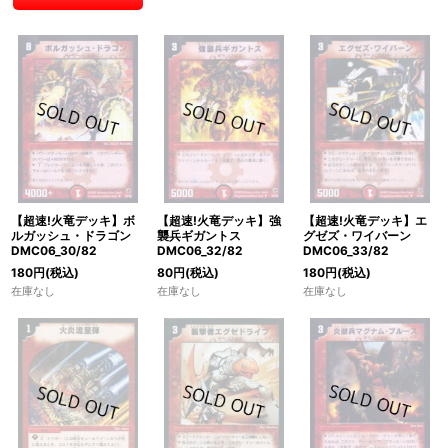
【超速!火竜デッキ】エ
【超速!火竜デッキ】ボ
【超速!火竜デッキ】強
グゼズ・ワイバーン
ルガッシュ・ドラゴン
襲兵ギガントス
DMC06_33/82
DMC06_30/82
DMC06_32/82
180
円
(税込)
180
円
(税込)
80
円
(税込)
在庫なし
在庫なし
在庫なし