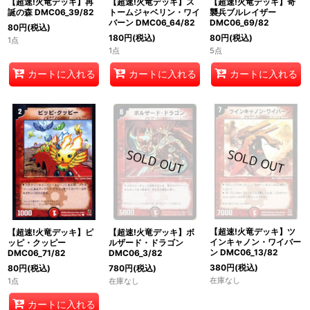
【超速!火竜デッキ】ス
【超速!火竜デッキ】奇
【超速!火竜デッキ】再
トームジャベリン・ワイ
襲兵ブルレイザー
誕の森 DMC06_39/82
バーン DMC06_64/82
DMC06_69/82
80
円
(税込)
180
円
(税込)
80
円
(税込)
1点
1点
5点
カートに入れる
カートに入れる
カートに入れる
【超速!火竜デッキ】ツ
【超速!火竜デッキ】ピ
【超速!火竜デッキ】ボ
インキャノン・ワイバー
ッピ・クッピー
ルザード・ドラゴン
ン DMC06_13/82
DMC06_71/82
DMC06_3/82
380
円
(税込)
80
円
(税込)
780
円
(税込)
在庫なし
1点
在庫なし
カートに入れる