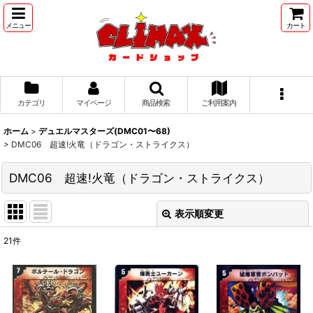
メニュー
カート
カテゴリ
マイページ
商品検索
ご利用案内
ホーム
>
デュエルマスターズ(DMC01〜68)
>
DMC06 超速!火竜（ドラゴン・ストライクス）
DMC06 超速!火竜（ドラゴン・ストライクス）
表示順変更
閉じる
21
件
表示数
:
並び順
: