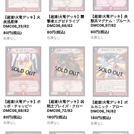
【超速!火竜デッキ】炎
【超速!火竜デッキ】襲
【超速!火竜デッキ】火
獣兵マグナム・ブルース
撃者エグゼドライブ
炎流星弾
DMC06_67/82
DMC06_66/82
DMC06_35/82
80
円
(税込)
80
円
(税込)
80
円
(税込)
在庫なし
在庫なし
在庫なし
【超速!火竜デッキ】ポ
【超速!火竜デッキ】凶
【超速!火竜デッキ】ボ
ッポ・チャッピー
戦士ブレイズ・クロー
ルカニック・アロー
DMC06_68/82
DMC06_72/82
DMC06_74/82
80
円
(税込)
180
円
(税込)
180
円
(税込)
在庫なし
在庫なし
在庫なし