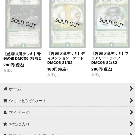
【超速!火竜デッキ】デ
【超速!火竜デッキ】フ
【超速!火竜デッキ】青
ィメンジョン・ゲート
ェアリー・ライフ
銅の鎧 DMC06_78/82
DMC06_81/82
DMC06_82/82
280
円
(税込)
180
円
(税込)
280
円
(税込)
在庫なし
在庫なし
在庫なし
ホーム
ショッピングカート
マイページ
お気に入り