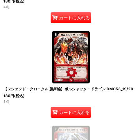
180
円
(税込)
4点
カートに入れる
【レジェンド・クロニクル 勝舞編】ボルシャック・ドラゴン DMC53_19/20
180
円
(税込)
3点
カートに入れる