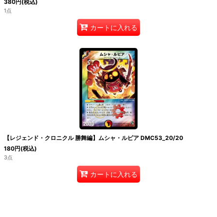
380
円
(税込)
1点
カートに入れる
【レジェンド・クロニクル 勝舞編】ムシャ・ルピア DMC53_20/20
180
円
(税込)
3点
カートに入れる