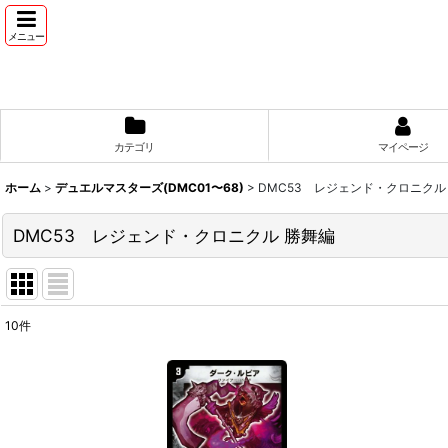
メニュー
カテゴリ
マイページ
ホーム
>
デュエルマスターズ(DMC01〜68)
>
DMC53 レジェンド・クロニクル
DMC53 レジェンド・クロニクル 勝舞編
10
件
表示数
:
並び順
: