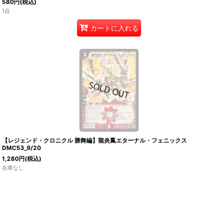
580
円
(税込)
1点
カートに入れる
【レジェンド・クロニクル 勝舞編】龍炎鳳エターナル・フェニックス
DMC53_9/20
1,280
円
(税込)
在庫なし