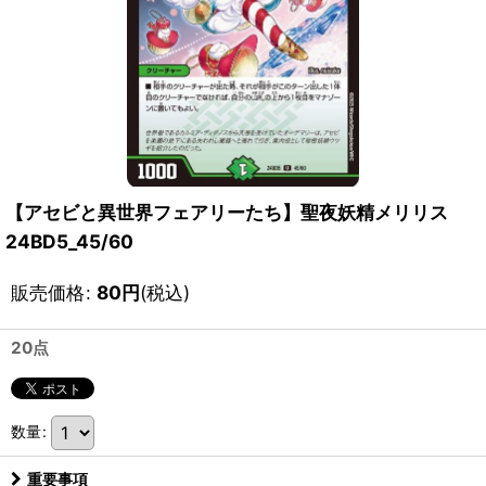
【アセビと異世界フェアリーたち】聖夜妖精メリリス
24BD5_45/60
販売価格
:
80
円
(税込)
20点
数量
:
重要事項