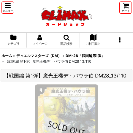
メニュー
カート
カテゴリ
マイページ
商品検索
ご利用案内
ホーム
>
デュエルマスターズ（DM）
>
DM-28「戦国編第1弾」
>
【戦国編 第1弾】魔光王機デ・バウラ伯 DM28_13/110
【戦国編 第1弾】魔光王機デ・バウラ伯 DM28_13/110