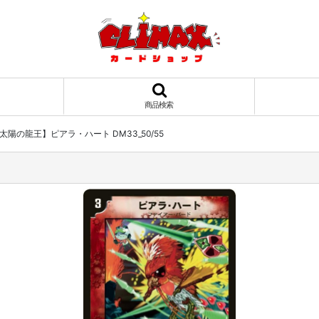
商品検索
太陽の龍王】ピアラ・ハート DM33_50/55