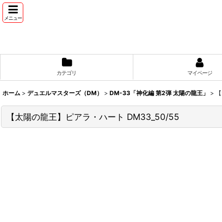
メニュー
カテゴリ
マイページ
ホーム
>
デュエルマスターズ（DM）
>
DM-33「神化編 第2弾 太陽の龍王」
>
【
【太陽の龍王】ピアラ・ハート DM33_50/55