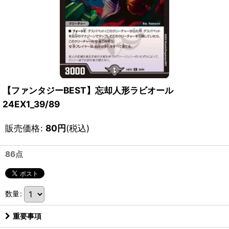
【ファンタジーBEST】忘却人形ラビオール
24EX1_39/89
販売価格
:
80
円
(税込)
86点
数量
:
重要事項