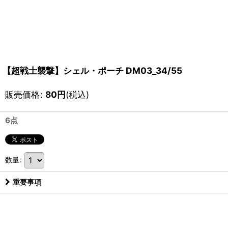
【超戦士襲撃】シェル・ポーチ DM03_34/55
販売価格
:
80
円
(税込)
6点
数量
:
重要事項