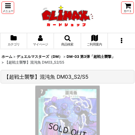
メニュー
カート
カテゴリ
マイページ
商品検索
ご利用案内
ホーム
>
デュエルマスターズ（DM）
>
DM-03 第3弾「超戦士襲撃」
>
【超戦士襲撃】混沌魚 DM03_S2/S5
【超戦士襲撃】混沌魚 DM03_S2/S5