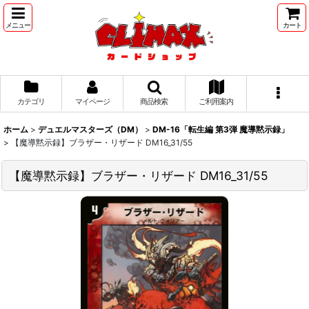
メニュー
カート
カテゴリ
マイページ
商品検索
ご利用案内
ホーム
>
デュエルマスターズ（DM）
>
DM-16「転生編 第3弾 魔導黙示録」
>
【魔導黙示録】ブラザー・リザード DM16_31/55
【魔導黙示録】ブラザー・リザード DM16_31/55