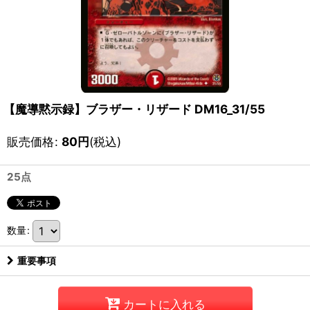
【魔導黙示録】ブラザー・リザード DM16_31/55
販売価格
:
80
円
(税込)
25点
数量
:
重要事項
カートに入れる