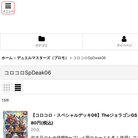
メニュー
カテゴリ
マイページ
ホーム
>
デュエルマスターズ（プロモ）
>
コロコロSpDeak06
コロコロSpDeak06
15
件
表示数
:
【コロコロ・スペシャルデッキ06】TheジョラゴンGS SpD
80
円
(税込)
並び順
:
20点
中古品のため状態B〜プレイ用のカードを多く使用して