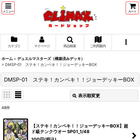
メニュー
カート
カテゴリ
マイページ
商品検索
ご利用案内
ホーム
>
デュエルマスターズ（構築済みデッキ）
>
DMSP-01 ステキ！カンペキ！！ジョーデッキーBOX
DMSP-01 ステキ！カンペキ！！ジョーデッキーBOX
表示順変更
閉じる
48
件
表示数
:
【ステキ！カンペキ！！ジョーデッキーBOX】超
並び順
:
ド級テンクウオー SP01_1/48
100
円
(税込)