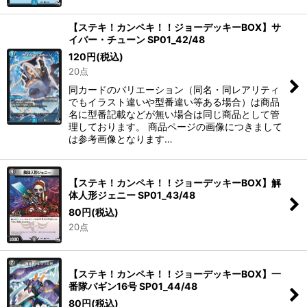
【ステキ！カンペキ！！ジョーデッキーBOX】サ
イバー・チューン SP01_42/48
120
円
(税込)
20点
同カードのバリエーション（同名・同レアリティ
でもイラスト違いや型番違い等ある場合）は商品
名に型番記載などが無い場合は同じ商品として管
理しております。 商品ページの画像につきまして
は参考画像となります…
【ステキ！カンペキ！！ジョーデッキーBOX】解
体人形ジェニー SP01_43/48
80
円
(税込)
20点
【ステキ！カンペキ！！ジョーデッキーBOX】一
番隊バギン16号 SP01_44/48
80
円
(税込)