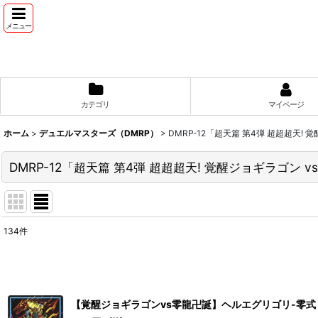
メニュー
カテゴリ
マイページ
ホーム
>
デュエルマスターズ（DMRP）
>
DMRP-12「超天篇 第4弾 超超超天! 
DMRP-12「超天篇 第4弾 超超超天! 覚醒ジョギラゴン v
134
件
表示数
:
並び順
:
【覚醒ジョギラゴンvs零龍卍誕】ヘルエグリゴリ-零式 RP