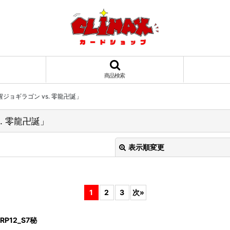
商品検索
覚醒ジョギラゴン vs. 零龍卍誕」
s. 零龍卍誕」
表示順変更
1
2
3
次
»
12_S7秘