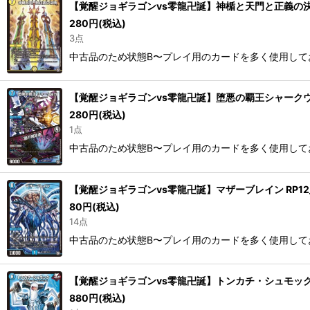
【覚醒ジョギラゴンvs零龍卍誕】神楯と天門と正義の決断 R
280
円
(税込)
3点
中古品のため状態B〜プレイ用のカードを多く使用して
【覚醒ジョギラゴンvs零龍卍誕】堕悪の覇王シャークウガ/闇
280
円
(税込)
1点
中古品のため状態B〜プレイ用のカードを多く使用して
【覚醒ジョギラゴンvs零龍卍誕】マザーブレイン RP12_S
80
円
(税込)
14点
中古品のため状態B〜プレイ用のカードを多く使用して
【覚醒ジョギラゴンvs零龍卍誕】トンカチ・シュモック RP
880
円
(税込)