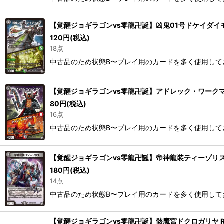
【覚醒ジョギラゴンvs零龍卍誕】凶鬼01号ドケイダイモス/
120
円
(税込)
18点
中古品のため状態B〜プレイ用のカードを多く使用して
【覚醒ジョギラゴンvs零龍卍誕】アドレック・ワークマン/
80
円
(税込)
16点
中古品のため状態B〜プレイ用のカードを多く使用して
【覚醒ジョギラゴンvs零龍卍誕】帝神龍装ティーゾリス RP
180
円
(税込)
14点
中古品のため状態B〜プレイ用のカードを多く使用して
【覚醒ジョギラゴンvs零龍卍誕】骸魔宮ドクロガリヤ RP1