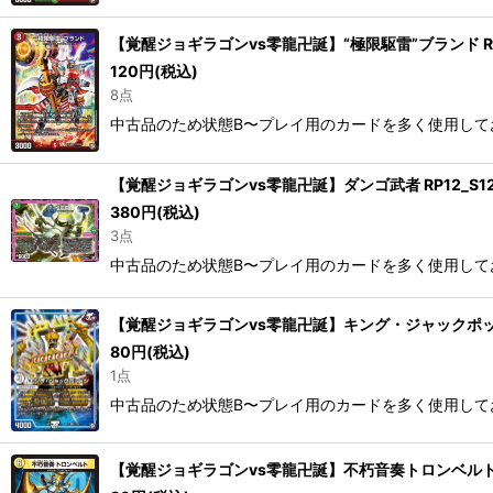
【覚醒ジョギラゴンvs零龍卍誕】“極限駆雷”ブランド RP12
120
円
(税込)
8点
中古品のため状態B〜プレイ用のカードを多く使用して
【覚醒ジョギラゴンvs零龍卍誕】ダンゴ武者 RP12_S12/
380
円
(税込)
3点
中古品のため状態B〜プレイ用のカードを多く使用して
【覚醒ジョギラゴンvs零龍卍誕】キング・ジャックポットン 
80
円
(税込)
1点
中古品のため状態B〜プレイ用のカードを多く使用して
【覚醒ジョギラゴンvs零龍卍誕】不朽音奏トロンベルト RP