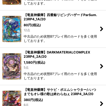
しております。
【竜皇神爆輝】四番鯨リビングハザードParSum.
23RP4_1A/20
80
円
(税込)
12点
中古品のため状態B?プレイ用のカードを多く使用
しております。
【竜皇神爆輝】DARKMATERIALCOMPLEX
23RP4_2A/20
1,580
円
(税込)
5点
中古品のため状態B?プレイ用のカードを多く使用
しております。
【竜皇神爆輝】サケビ・ポエムシャウター/♪いつ
までもオレ様の歌は終わらねぇ 23RP4_3A/20
380
円
(税込)
6点