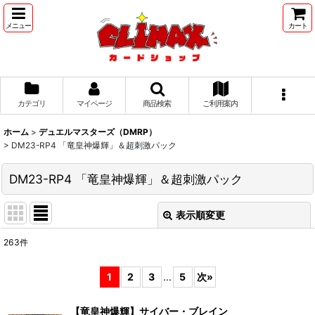
メニュー
カート
カテゴリ
マイページ
商品検索
ご利用案内
ホーム
>
デュエルマスターズ（DMRP）
>
DM23-RP4 「竜皇神爆輝」＆超刺激パック
DM23-RP4 「竜皇神爆輝」＆超刺激パック
表示順変更
閉じる
263
件
表示数
:
1
2
3
...
5
次
»
並び順
:
【竜皇神爆輝】サイバー・ブレイン