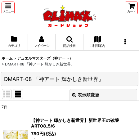
メニュー
カート
カテゴリ
マイページ
商品検索
ご利用案内
ホーム
>
デュエルマスターズ（神アート）
>
DMART-08 「神アート 輝かしき新世界」
DMART-08 「神アート 輝かしき新世界」
表示順変更
閉じる
7
件
表示数
:
【神アート 輝かしき新世界】新世界王の破壊
ART08_5/6
並び順
:
780
円
(税込)